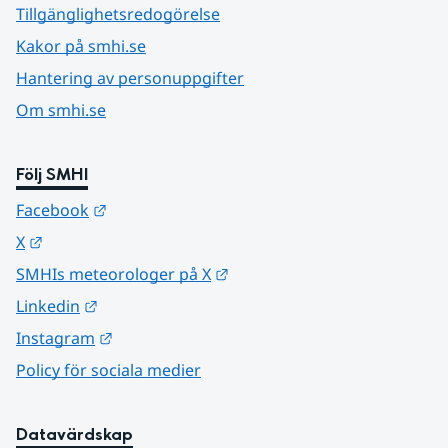
Tillgänglighetsredogörelse
Kakor på smhi.se
Hantering av personuppgifter
Om smhi.se
Följ SMHI
Länk till annan webbplats.
Facebook
Länk till annan webbplats.
X
Länk till annan webbplats.
SMHIs meteorologer på X
Länk till annan webbplats.
Linkedin
Länk till annan webbplats.
Instagram
Policy för sociala medier
Datavärdskap