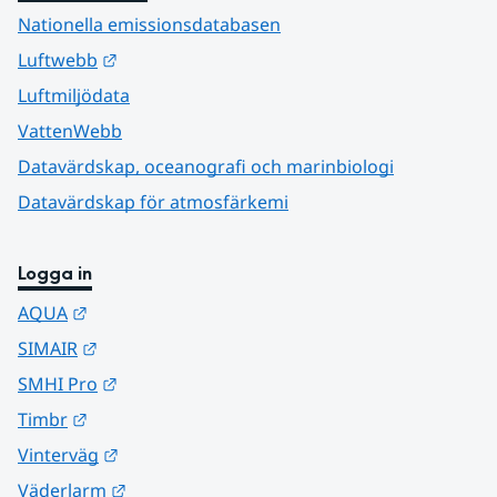
Nationella emissionsdatabasen
Länk till annan webbplats.
Luftwebb
Luftmiljödata
VattenWebb
Datavärdskap, oceanografi och marinbiologi
Datavärdskap för atmosfärkemi
Logga in
Länk till annan webbplats.
AQUA
Länk till annan webbplats.
SIMAIR
Länk till annan webbplats.
SMHI Pro
Länk till annan webbplats.
Timbr
Länk till annan webbplats.
Vinterväg
Länk till annan webbplats.
Väderlarm