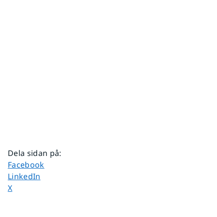
Dela sidan på
:
Dela sidan på
Facebook
Dela sidan på
LinkedIn
Dela sidan på
X