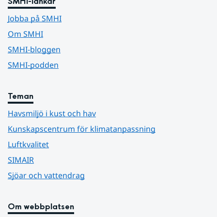
SMHI-länkar
Jobba på SMHI
Om SMHI
SMHI-bloggen
SMHI-podden
Teman
Havsmiljö i kust och hav
Kunskapscentrum för klimatanpassning
Luftkvalitet
SIMAIR
Sjöar och vattendrag
Om webbplatsen