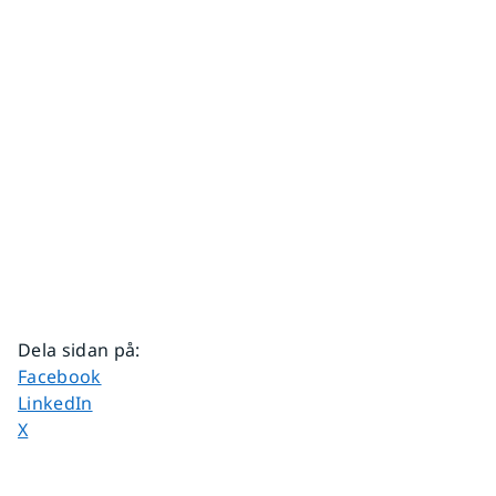
Dela sidan på
:
Dela sidan på
Facebook
Dela sidan på
LinkedIn
Dela sidan på
X