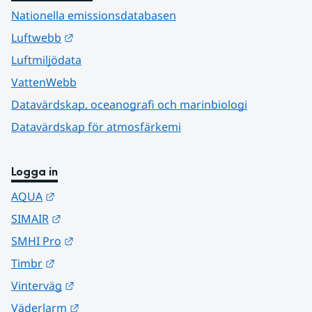
Nationella emissionsdatabasen
Länk till annan webbplats.
Luftwebb
Luftmiljödata
VattenWebb
Datavärdskap, oceanografi och marinbiologi
Datavärdskap för atmosfärkemi
Logga in
Länk till annan webbplats.
AQUA
Länk till annan webbplats.
SIMAIR
Länk till annan webbplats.
SMHI Pro
Länk till annan webbplats.
Timbr
Länk till annan webbplats.
Vinterväg
Länk till annan webbplats.
Väderlarm