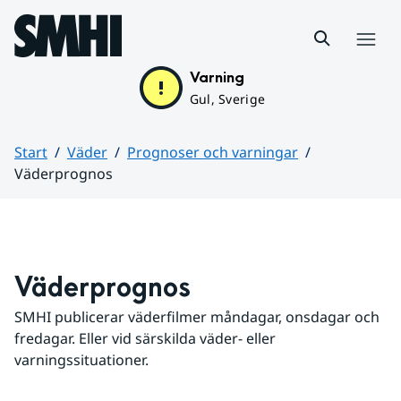
Hoppa till sidans innehåll
Meny
Varning
Gul, Sverige
Start
Väder
Prognoser och varningar
Väderprognos
Huvudinnehåll
Väderprognos
SMHI publicerar väderfilmer måndagar, onsdagar och 
fredagar. Eller vid särskilda väder- eller 
varningssituationer.