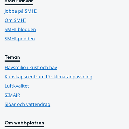
SMHI-länkar
Jobba på SMHI
Om SMHI
SMHI-bloggen
SMHI-podden
Teman
Havsmiljö i kust och hav
Kunskapscentrum för klimatanpassning
Luftkvalitet
SIMAIR
Sjöar och vattendrag
Om webbplatsen