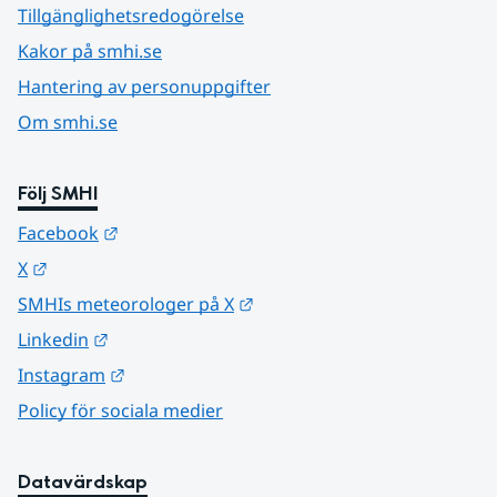
Tillgänglighetsredogörelse
Kakor på smhi.se
Hantering av personuppgifter
Om smhi.se
Följ SMHI
Länk till annan webbplats.
Facebook
Länk till annan webbplats.
X
Länk till annan webbplats.
SMHIs meteorologer på X
Länk till annan webbplats.
Linkedin
Länk till annan webbplats.
Instagram
Policy för sociala medier
Datavärdskap