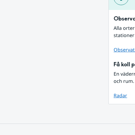
Observa
Alla orte
stationer
Observat
Få koll 
En väder
och rum. 
Radar