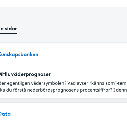
e sidor
Kunskapsbanken
MHIs väderprognoser
der egentligen vädersymbolen? Vad avser ”känns som”-tem
ka du förstå nederbördsprognosens procentsiffror? I denna
Data