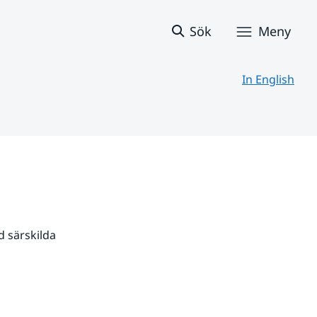
Sök
Meny
In English
 särskilda 