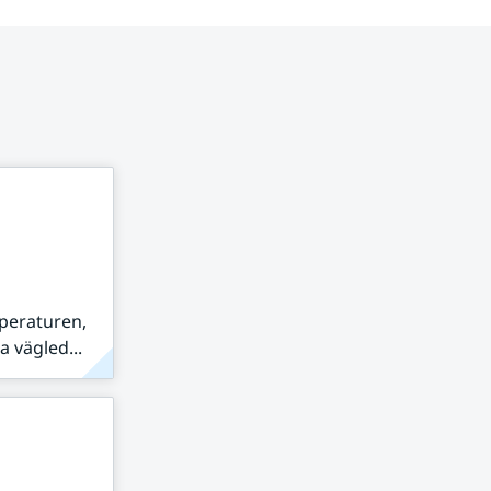
peraturen,
 vägled...