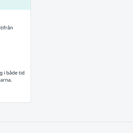
tifrån 
i både tid 
rarna.