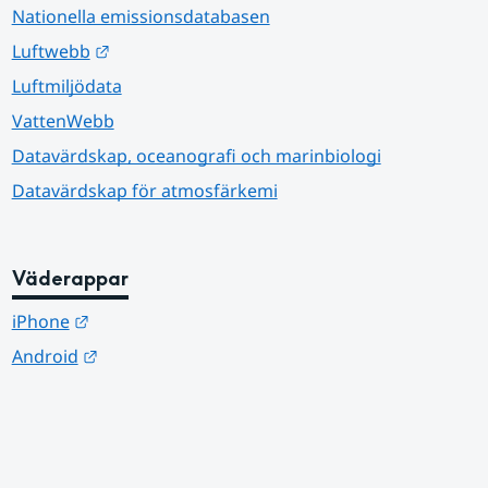
Nationella emissionsdatabasen
Länk till annan webbplats.
Luftwebb
Luftmiljödata
VattenWebb
Datavärdskap, oceanografi och marinbiologi
Datavärdskap för atmosfärkemi
Väderappar
Länk till annan webbplats.
iPhone
Länk till annan webbplats.
Android