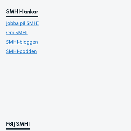
SMHI-länkar
Jobba på SMHI
Om SMHI
SMHI-bloggen
SMHI-podden
Följ SMHI