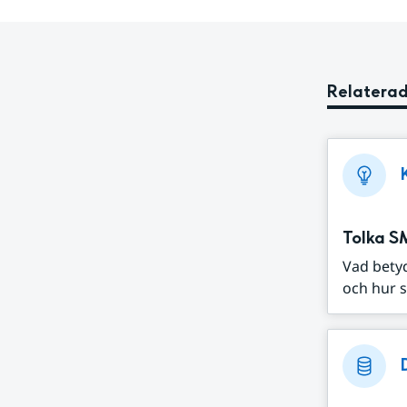
Relaterad
Tolka S
Vad bety
och hur s