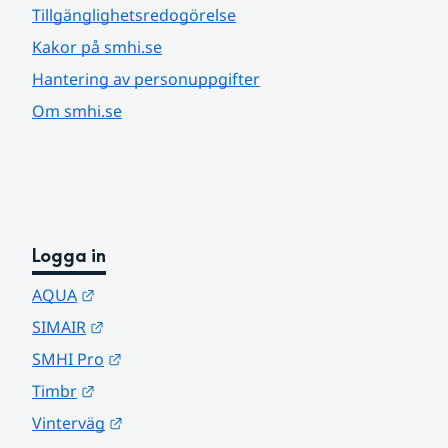
Tillgänglighetsredogörelse
Kakor på smhi.se
Hantering av personuppgifter
Om smhi.se
Logga in
Länk till annan webbplats.
AQUA
Länk till annan webbplats.
SIMAIR
Länk till annan webbplats.
SMHI Pro
Länk till annan webbplats.
Timbr
Länk till annan webbplats.
Vinterväg