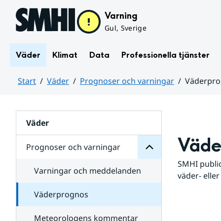
Hoppa till sidans innehåll
Varning
Gul, Sverige
Väder
Klimat
Data
Professionella tjänster
Start
Väder
Prognoser och varningar
Väderpr
varningar
och
Huvudinnehåll
Prognoser
för
Undersidor
Väder
Väde
Prognoser och varningar
SMHI public
Varningar och meddelanden
väder- eller
Väderprognos
Meteorologens kommentar