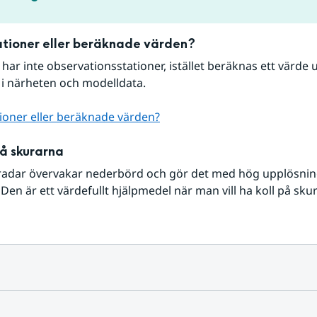
tioner eller beräknade värden?
r har inte observationsstationer, istället beräknas ett värde u
 i närheten och modelldata.
ioner eller beräknade värden?
på skurarna
radar övervakar nederbörd och gör det med hög upplösning 
Den är ett värdefullt hjälpmedel när man vill ha koll på sku