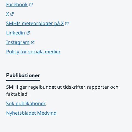
Länk till annan webbplats.
Facebook
Länk till annan webbplats.
X
Länk till annan webbplats.
SMHIs meteorologer på X
Länk till annan webbplats.
Linkedin
Länk till annan webbplats.
Instagram
Policy för sociala medier
Publikationer
SMHI ger regelbundet ut tidskrifter, rapporter och 
faktablad.
Sök publikationer
Nyhetsbladet Medvind