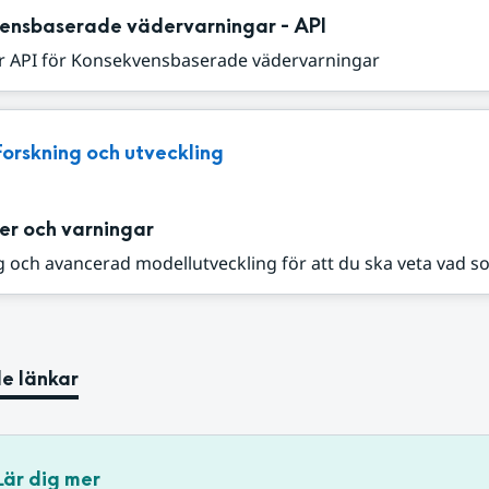
ensbaserade vädervarningar - API
r API för Konsekvensbaserade vädervarningar
Forskning och utveckling
er och varningar
 och avancerad modellutveckling för att du ska veta vad s
e länkar
Lär dig mer