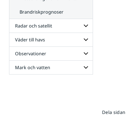
Brandriskprognoser
Radar och satellit
Väder till havs
Undersidor
för
Radar
Observationer
Undersidor
och
för
satellit
Väder
Mark och vatten
Undersidor
till
för
havs
Observationer
Undersidor
för
Mark
och
vatten
Dela sidan