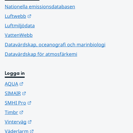
Nationella emissionsdatabasen
Länk till annan webbplats.
Luftwebb
Luftmiljödata
VattenWebb
Datavärdskap, oceanografi och marinbiologi
Datavärdskap för atmosfärkemi
Logga in
Länk till annan webbplats.
AQUA
Länk till annan webbplats.
SIMAIR
Länk till annan webbplats.
SMHI Pro
Länk till annan webbplats.
Timbr
Länk till annan webbplats.
Vinterväg
Länk till annan webbplats.
Väderlarm