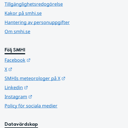
Tillgänglighetsredogörelse
Kakor på smhi.se
Hantering av personuppgifter
Om smhi.se
Följ SMHI
Länk till annan webbplats.
Facebook
Länk till annan webbplats.
X
Länk till annan webbplats.
SMHIs meteorologer på X
Länk till annan webbplats.
Linkedin
Länk till annan webbplats.
Instagram
Policy för sociala medier
Datavärdskap