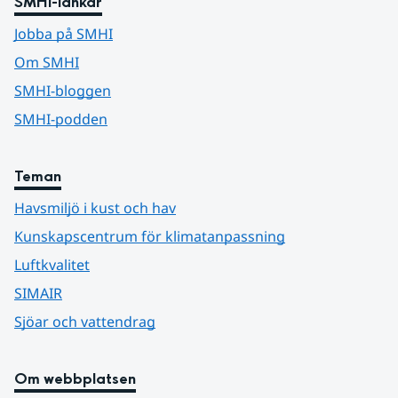
SMHI-länkar
Jobba på SMHI
Om SMHI
SMHI-bloggen
SMHI-podden
Teman
Havsmiljö i kust och hav
Kunskapscentrum för klimatanpassning
Luftkvalitet
SIMAIR
Sjöar och vattendrag
Om webbplatsen