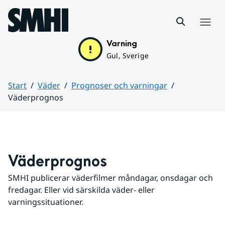
Hoppa till sidans innehåll
Meny
Varning
Gul, Sverige
Start
Väder
Prognoser och varningar
Väderprognos
Huvudinnehåll
Väderprognos
SMHI publicerar väderfilmer måndagar, onsdagar och 
fredagar. Eller vid särskilda väder- eller 
varningssituationer.