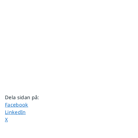
Dela sidan på
:
Dela sidan på
Facebook
Dela sidan på
LinkedIn
Dela sidan på
X