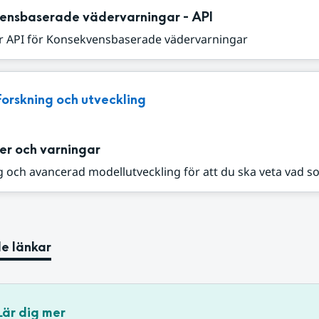
ensbaserade vädervarningar - API
r API för Konsekvensbaserade vädervarningar
Forskning och utveckling
er och varningar
 och avancerad modellutveckling för att du ska veta vad s
e länkar
Lär dig mer