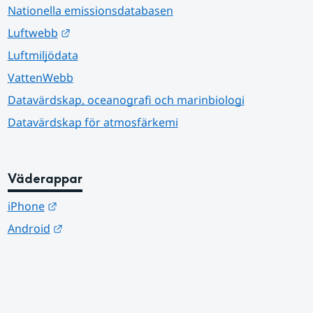
Nationella emissionsdatabasen
Länk till annan webbplats.
Luftwebb
Luftmiljödata
VattenWebb
Datavärdskap, oceanografi och marinbiologi
Datavärdskap för atmosfärkemi
Väderappar
Länk till annan webbplats.
iPhone
Länk till annan webbplats.
Android