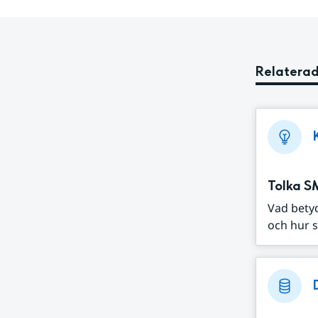
Relaterad
Tolka S
Vad bety
och hur s