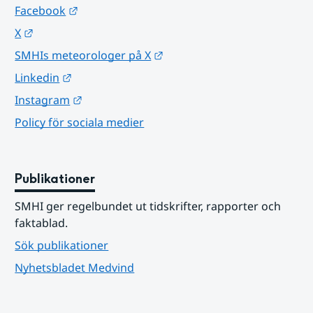
Länk till annan webbplats.
Facebook
Länk till annan webbplats.
X
Länk till annan webbplats.
SMHIs meteorologer på X
Länk till annan webbplats.
Linkedin
Länk till annan webbplats.
Instagram
Policy för sociala medier
Publikationer
SMHI ger regelbundet ut tidskrifter, rapporter och 
faktablad.
Sök publikationer
Nyhetsbladet Medvind