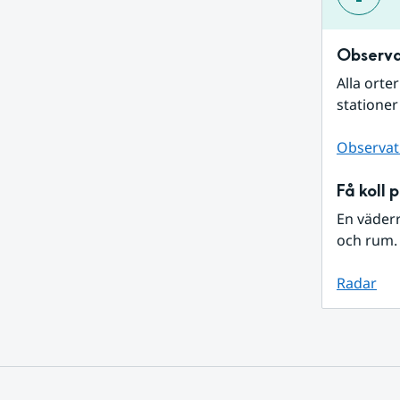
Observa
Alla orte
stationer
Observat
Få koll 
En väder
och rum. 
Radar