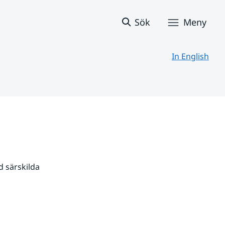
Sök
Meny
In English
 särskilda 