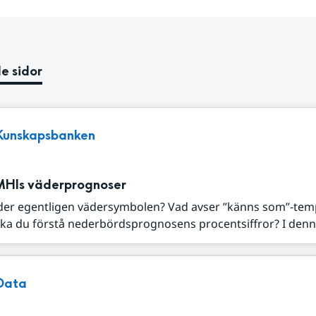
e sidor
Kunskapsbanken
MHIs väderprognoser
der egentligen vädersymbolen? Vad avser ”känns som”-tem
ka du förstå nederbördsprognosens procentsiffror? I denna
Data