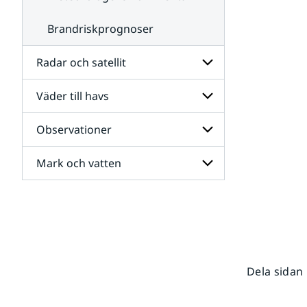
Brandriskprognoser
Radar och satellit
Väder till havs
Undersidor
för
Radar
Observationer
Undersidor
och
för
satellit
Väder
Mark och vatten
Undersidor
till
för
havs
Observationer
Undersidor
för
Mark
och
vatten
Dela sidan