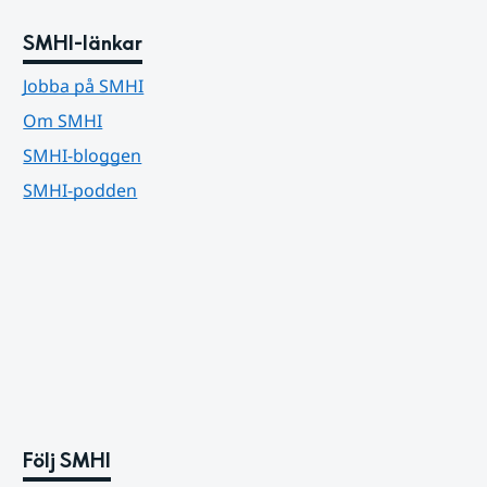
SMHI-länkar
Jobba på SMHI
Om SMHI
SMHI-bloggen
SMHI-podden
Följ SMHI