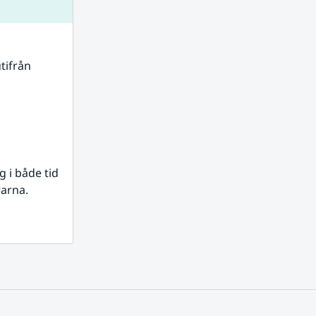
tifrån 
i både tid 
rarna.