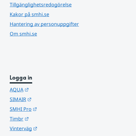
Tillgänglighetsredogörelse
Kakor på smhi.se
Hantering av personuppgifter
Om smhi.se
Logga in
Länk till annan webbplats.
AQUA
Länk till annan webbplats.
SIMAIR
Länk till annan webbplats.
SMHI Pro
Länk till annan webbplats.
Timbr
Länk till annan webbplats.
Vinterväg