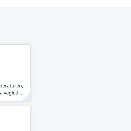
peraturen,
 vägled...