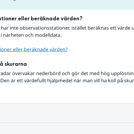
tioner eller beräknade värden?
r har inte observationsstationer, istället beräknas ett värde u
 i närheten och modelldata.
ioner eller beräknade värden?
på skurarna
radar övervakar nederbörd och gör det med hög upplösning 
Den är ett värdefullt hjälpmedel när man vill ha koll på sku