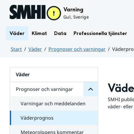
Hoppa till sidans innehåll
Varning
Gul, Sverige
Väder
Klimat
Data
Professionella tjänster
Start
Väder
Prognoser och varningar
Väderpr
varningar
och
Huvudinnehåll
Prognoser
för
Undersidor
Väder
Väde
Prognoser och varningar
SMHI public
Varningar och meddelanden
väder- eller
Väderprognos
Meteorologens kommentar