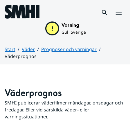
Hoppa till sidans innehåll
Meny
Varning
Gul, Sverige
Start
Väder
Prognoser och varningar
Väderprognos
Huvudinnehåll
Väderprognos
SMHI publicerar väderfilmer måndagar, onsdagar och 
fredagar. Eller vid särskilda väder- eller 
varningssituationer.