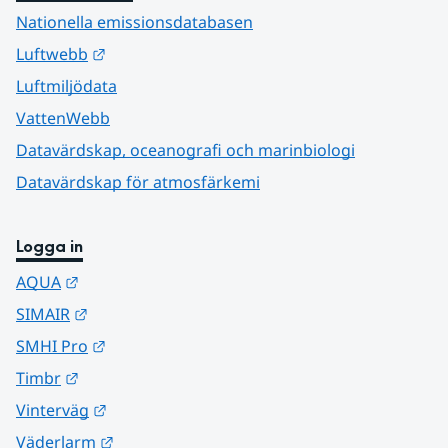
Nationella emissionsdatabasen
Länk till annan webbplats.
Luftwebb
Luftmiljödata
VattenWebb
Datavärdskap, oceanografi och marinbiologi
Datavärdskap för atmosfärkemi
Logga in
Länk till annan webbplats.
AQUA
Länk till annan webbplats.
SIMAIR
Länk till annan webbplats.
SMHI Pro
Länk till annan webbplats.
Timbr
Länk till annan webbplats.
Vinterväg
Länk till annan webbplats.
Väderlarm