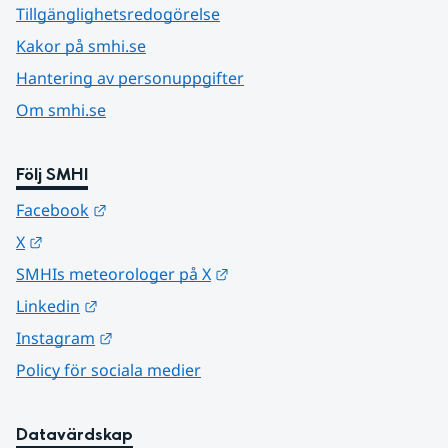
Tillgänglighetsredogörelse
Kakor på smhi.se
Hantering av personuppgifter
Om smhi.se
Följ SMHI
Länk till annan webbplats.
Facebook
Länk till annan webbplats.
X
Länk till annan webbplats.
SMHIs meteorologer på X
Länk till annan webbplats.
Linkedin
Länk till annan webbplats.
Instagram
Policy för sociala medier
Datavärdskap