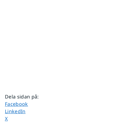
Dela sidan på
:
Dela sidan på
Facebook
Dela sidan på
LinkedIn
Dela sidan på
X