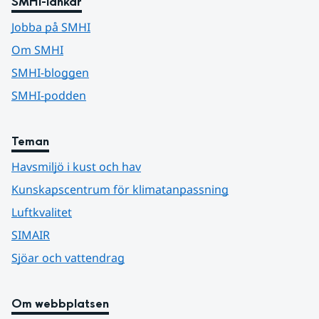
SMHI-länkar
Jobba på SMHI
Om SMHI
SMHI-bloggen
SMHI-podden
Teman
Havsmiljö i kust och hav
Kunskapscentrum för klimatanpassning
Luftkvalitet
SIMAIR
Sjöar och vattendrag
Om webbplatsen