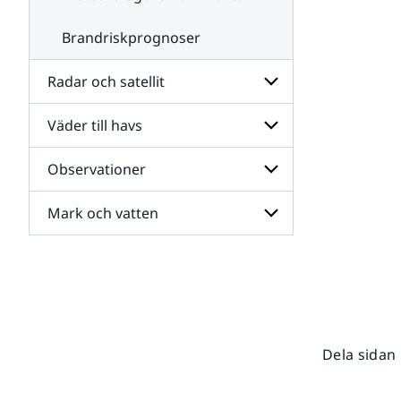
Brandriskprognoser
Radar och satellit
Väder till havs
Undersidor
för
Radar
Observationer
Undersidor
och
för
satellit
Väder
Mark och vatten
Undersidor
till
för
havs
Observationer
Undersidor
för
Mark
och
vatten
Dela sidan