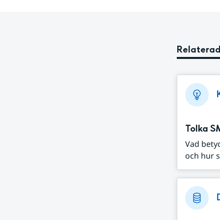
Relaterad
Tolka S
Vad bety
och hur s