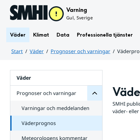
Hoppa till sidans innehåll
Varning
Gul, Sverige
Väder
Klimat
Data
Professionella tjänster
Start
Väder
Prognoser och varningar
Väderpr
varningar
och
Huvudinnehåll
Prognoser
för
Undersidor
Väder
Väde
Prognoser och varningar
SMHI public
Varningar och meddelanden
väder- eller
Väderprognos
Meteorologens kommentar