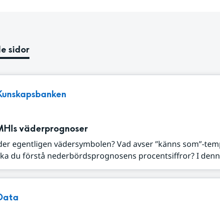
e sidor
Kunskapsbanken
MHIs väderprognoser
der egentligen vädersymbolen? Vad avser ”känns som”-tem
ka du förstå nederbördsprognosens procentsiffror? I denna
Data