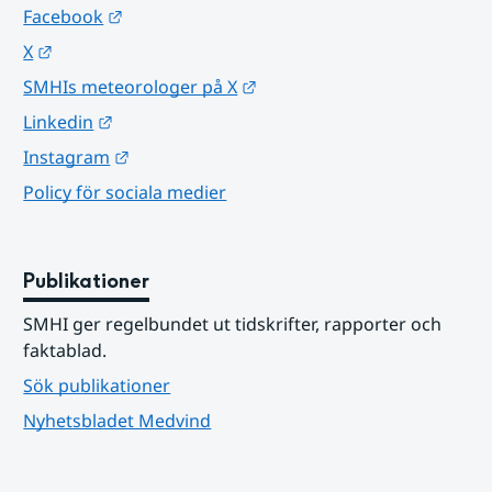
Länk till annan webbplats.
Facebook
Länk till annan webbplats.
X
Länk till annan webbplats.
SMHIs meteorologer på X
Länk till annan webbplats.
Linkedin
Länk till annan webbplats.
Instagram
Policy för sociala medier
Publikationer
SMHI ger regelbundet ut tidskrifter, rapporter och 
faktablad.
Sök publikationer
Nyhetsbladet Medvind