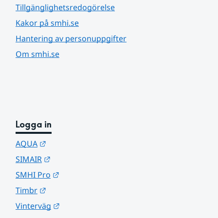
Tillgänglighetsredogörelse
Kakor på smhi.se
Hantering av personuppgifter
Om smhi.se
Logga in
Länk till annan webbplats.
AQUA
Länk till annan webbplats.
SIMAIR
Länk till annan webbplats.
SMHI Pro
Länk till annan webbplats.
Timbr
Länk till annan webbplats.
Vinterväg