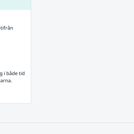
tifrån 
i både tid 
rarna.