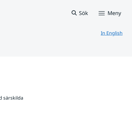
Sök
Meny
In English
 särskilda 