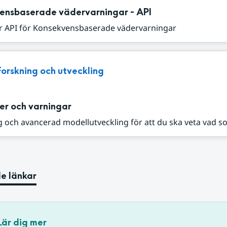
ensbaserade vädervarningar - API
r API för Konsekvensbaserade vädervarningar
Forskning och utveckling
er och varningar
 och avancerad modellutveckling för att du ska veta vad s
e länkar
Lär dig mer