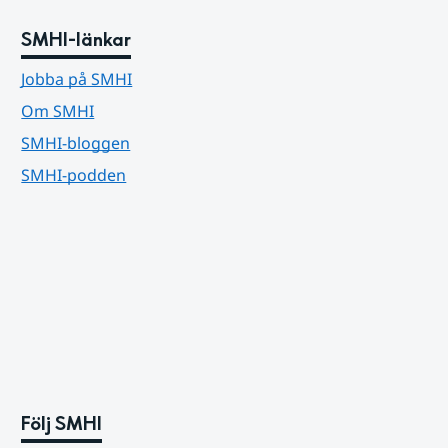
SMHI-länkar
Jobba på SMHI
Om SMHI
SMHI-bloggen
SMHI-podden
Följ SMHI