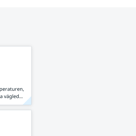
peraturen,
 vägled...