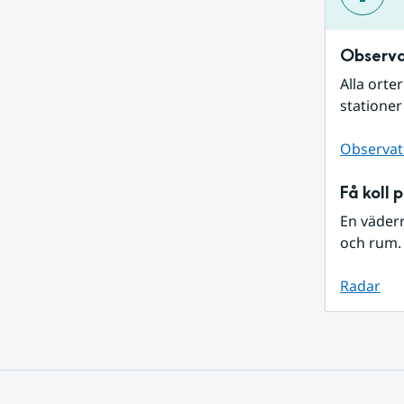
Observa
Alla orte
stationer
Observat
Få koll 
En väder
och rum. 
Radar