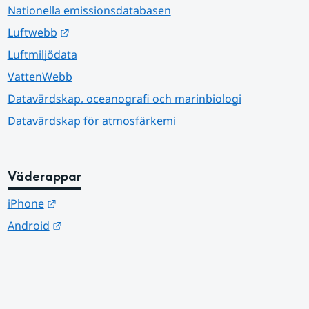
Nationella emissionsdatabasen
Länk till annan webbplats.
Luftwebb
Luftmiljödata
VattenWebb
Datavärdskap, oceanografi och marinbiologi
Datavärdskap för atmosfärkemi
Väderappar
Länk till annan webbplats.
iPhone
Länk till annan webbplats.
Android