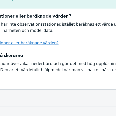
tioner eller beräknade värden?
r har inte observationsstationer, istället beräknas ett värde u
 i närheten och modelldata.
ioner eller beräknade värden?
på skurarna
radar övervakar nederbörd och gör det med hög upplösning 
Den är ett värdefullt hjälpmedel när man vill ha koll på sku