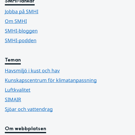
SMHI-länkar
Jobba på SMHI
Om SMHI
SMHI-bloggen
SMHI-podden
Teman
Havsmiljö i kust och hav
Kunskapscentrum för klimatanpassning
Luftkvalitet
SIMAIR
Sjöar och vattendrag
Om webbplatsen