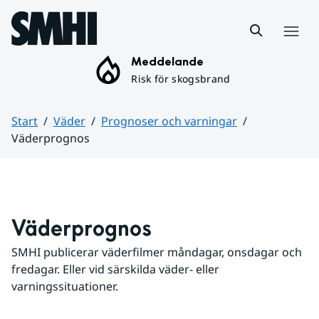
Hoppa till sidans innehåll
Meny
Meddelande
Risk för skogsbrand
Start
Väder
Prognoser och varningar
Väderprognos
Huvudinnehåll
Väderprognos
SMHI publicerar väderfilmer måndagar, onsdagar och 
fredagar. Eller vid särskilda väder- eller 
varningssituationer.