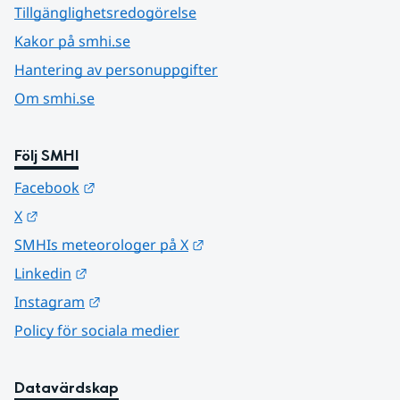
Tillgänglighetsredogörelse
Kakor på smhi.se
Hantering av personuppgifter
Om smhi.se
Följ SMHI
Länk till annan webbplats.
Facebook
Länk till annan webbplats.
X
Länk till annan webbplats.
SMHIs meteorologer på X
Länk till annan webbplats.
Linkedin
Länk till annan webbplats.
Instagram
Policy för sociala medier
Datavärdskap