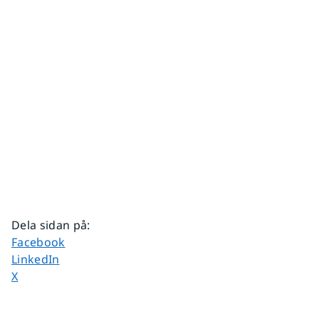
Dela sidan på
:
Dela sidan på
Facebook
Dela sidan på
LinkedIn
Dela sidan på
X