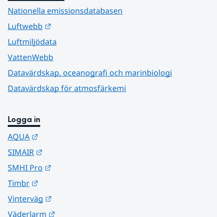
Nationella emissionsdatabasen
Länk till annan webbplats.
Luftwebb
Luftmiljödata
VattenWebb
Datavärdskap, oceanografi och marinbiologi
Datavärdskap för atmosfärkemi
Logga in
Länk till annan webbplats.
AQUA
Länk till annan webbplats.
SIMAIR
Länk till annan webbplats.
SMHI Pro
Länk till annan webbplats.
Timbr
Länk till annan webbplats.
Vinterväg
Länk till annan webbplats.
Väderlarm