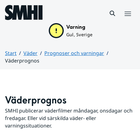
Hoppa till sidans innehåll
Meny
Varning
Gul, Sverige
Start
Väder
Prognoser och varningar
Väderprognos
Huvudinnehåll
Väderprognos
SMHI publicerar väderfilmer måndagar, onsdagar och 
fredagar. Eller vid särskilda väder- eller 
varningssituationer.