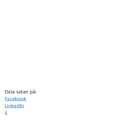
Dela sidan på
:
Dela sidan på
Facebook
Dela sidan på
LinkedIn
Dela sidan på
X