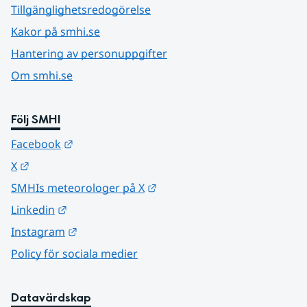
Tillgänglighetsredogörelse
Kakor på smhi.se
Hantering av personuppgifter
Om smhi.se
Följ SMHI
Länk till annan webbplats.
Facebook
Länk till annan webbplats.
X
Länk till annan webbplats.
SMHIs meteorologer på X
Länk till annan webbplats.
Linkedin
Länk till annan webbplats.
Instagram
Policy för sociala medier
Datavärdskap