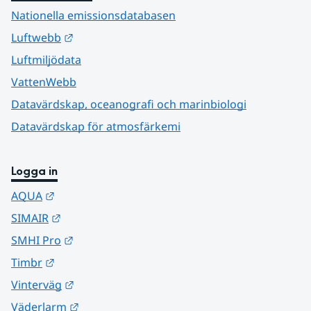
Nationella emissionsdatabasen
Länk till annan webbplats.
Luftwebb
Luftmiljödata
VattenWebb
Datavärdskap, oceanografi och marinbiologi
Datavärdskap för atmosfärkemi
Logga in
Länk till annan webbplats.
AQUA
Länk till annan webbplats.
SIMAIR
Länk till annan webbplats.
SMHI Pro
Länk till annan webbplats.
Timbr
Länk till annan webbplats.
Vinterväg
Länk till annan webbplats.
Väderlarm