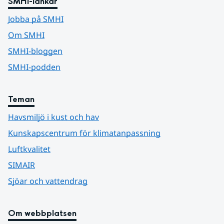
SMHI-länkar
Jobba på SMHI
Om SMHI
SMHI-bloggen
SMHI-podden
Teman
Havsmiljö i kust och hav
Kunskapscentrum för klimatanpassning
Luftkvalitet
SIMAIR
Sjöar och vattendrag
Om webbplatsen