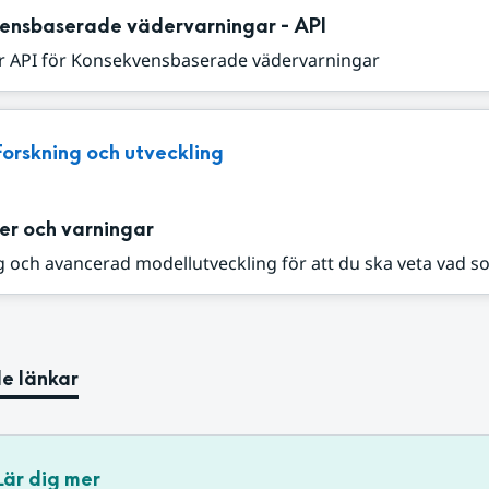
ensbaserade vädervarningar - API
r API för Konsekvensbaserade vädervarningar
Forskning och utveckling
er och varningar
 och avancerad modellutveckling för att du ska veta vad s
e länkar
Lär dig mer