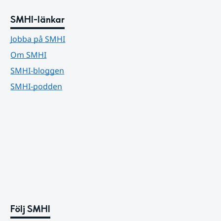
SMHI-länkar
Jobba på SMHI
Om SMHI
SMHI-bloggen
SMHI-podden
Följ SMHI