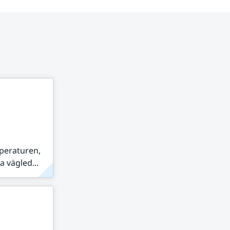
peraturen,
 vägled...