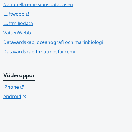
Nationella emissionsdatabasen
Länk till annan webbplats.
Luftwebb
Luftmiljödata
VattenWebb
Datavärdskap, oceanografi och marinbiologi
Datavärdskap för atmosfärkemi
Väderappar
Länk till annan webbplats.
iPhone
Länk till annan webbplats.
Android