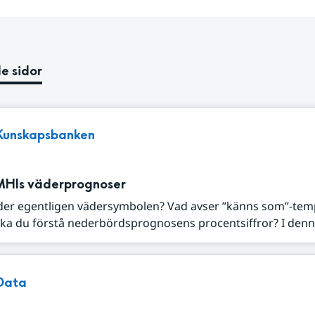
e sidor
Kunskapsbanken
MHIs väderprognoser
der egentligen vädersymbolen? Vad avser ”känns som”-tem
ka du förstå nederbördsprognosens procentsiffror? I denna
Data