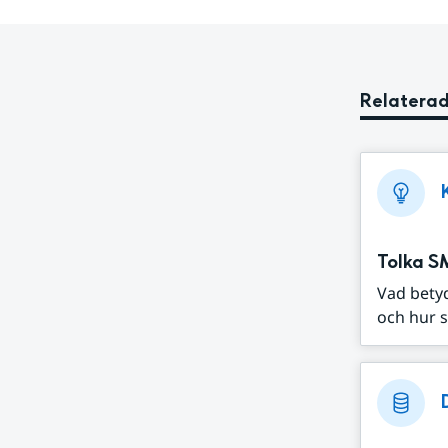
Relaterad
Tolka S
Vad bety
och hur s