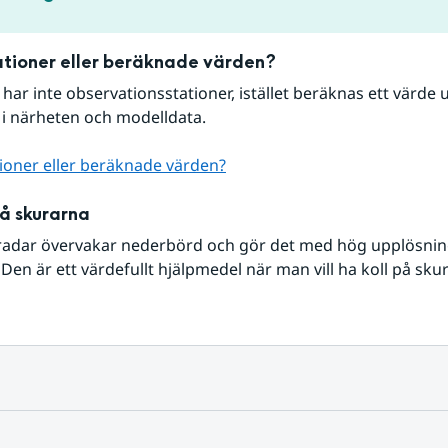
tioner eller beräknade värden?
r har inte observationsstationer, istället beräknas ett värde u
 i närheten och modelldata.
ioner eller beräknade värden?
på skurarna
radar övervakar nederbörd och gör det med hög upplösning 
Den är ett värdefullt hjälpmedel när man vill ha koll på sku