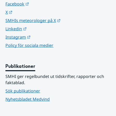
Länk till annan webbplats.
Facebook
Länk till annan webbplats.
X
Länk till annan webbplats.
SMHIs meteorologer på X
Länk till annan webbplats.
Linkedin
Länk till annan webbplats.
Instagram
Policy för sociala medier
Publikationer
SMHI ger regelbundet ut tidskrifter, rapporter och 
faktablad.
Sök publikationer
Nyhetsbladet Medvind