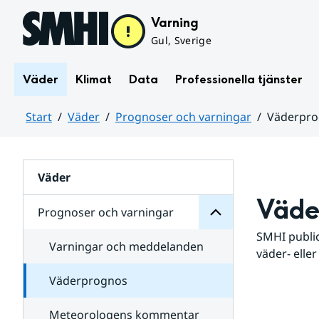
Hoppa till sidans innehåll
Varning
Gul, Sverige
Väder
Klimat
Data
Professionella tjänster
Start
Väder
Prognoser och varningar
Väderpr
varningar
och
Huvudinnehåll
Prognoser
för
Undersidor
Väder
Väde
Prognoser och varningar
SMHI public
Varningar och meddelanden
väder- eller
Väderprognos
Meteorologens kommentar