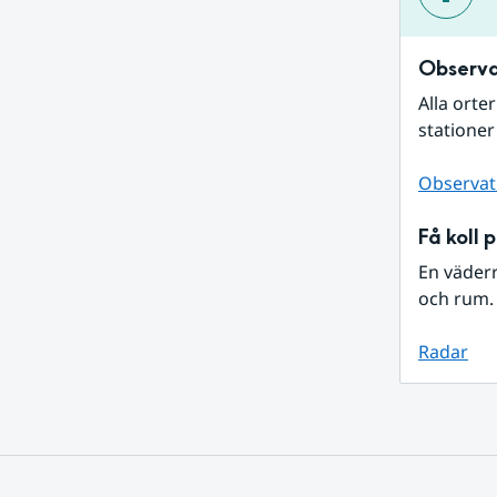
Observa
Alla orte
stationer
Observat
Få koll 
En väder
och rum. 
Radar