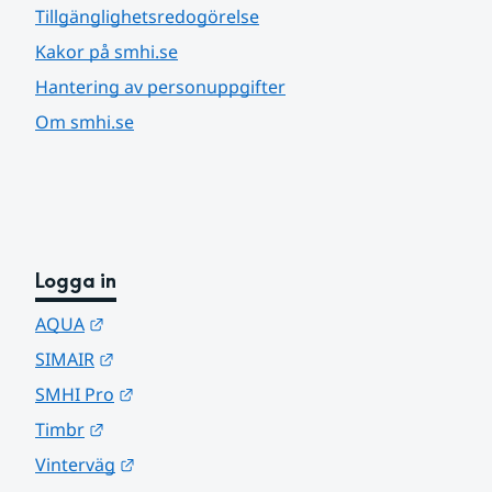
Tillgänglighetsredogörelse
Kakor på smhi.se
Hantering av personuppgifter
Om smhi.se
Logga in
Länk till annan webbplats.
AQUA
Länk till annan webbplats.
SIMAIR
Länk till annan webbplats.
SMHI Pro
Länk till annan webbplats.
Timbr
Länk till annan webbplats.
Vinterväg