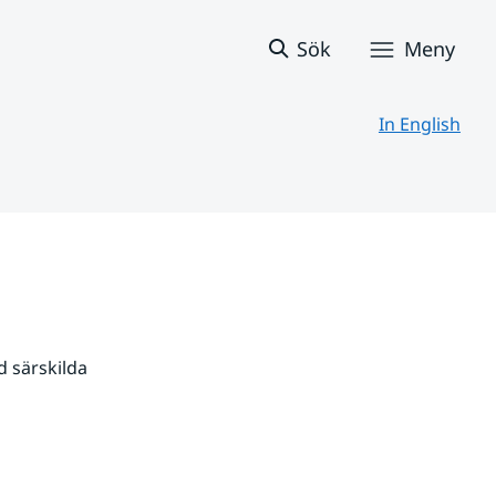
Sök
Meny
In English
 särskilda 