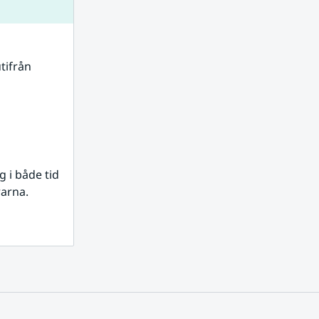
tifrån 
i både tid 
rarna.