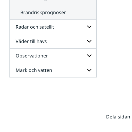
Brandriskprognoser
Radar och satellit
Väder till havs
Undersidor
för
Radar
Observationer
Undersidor
och
för
satellit
Väder
Mark och vatten
Undersidor
till
för
havs
Observationer
Undersidor
för
Mark
och
vatten
Dela sidan