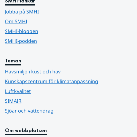
SMHI-länkar
Jobba på SMHI
Om SMHI
SMHI-bloggen
SMHI-podden
Teman
Havsmiljö i kust och hav
Kunskapscentrum för klimatanpassning
Luftkvalitet
SIMAIR
Sjöar och vattendrag
Om webbplatsen