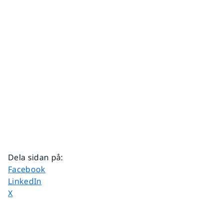
Dela sidan på
:
Dela sidan på
Facebook
Dela sidan på
LinkedIn
Dela sidan på
X