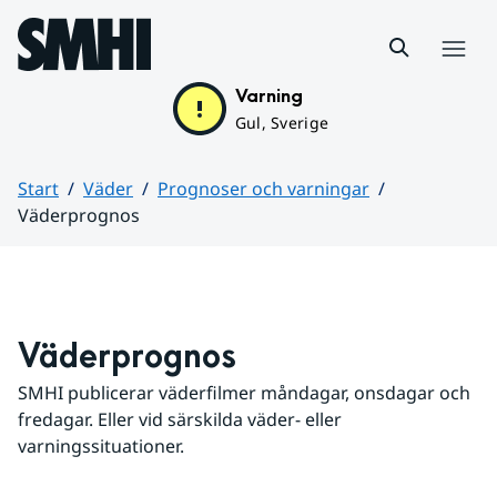
Hoppa till sidans innehåll
Meny
Varning
Gul, Sverige
Start
Väder
Prognoser och varningar
Väderprognos
Huvudinnehåll
Väderprognos
SMHI publicerar väderfilmer måndagar, onsdagar och 
fredagar. Eller vid särskilda väder- eller 
varningssituationer.