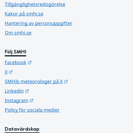
Tillgänglighetsredogörelse
Kakor på smhi.se
Hantering av personuppgifter
Om smhi.se
Följ SMHI
Länk till annan webbplats.
Facebook
Länk till annan webbplats.
X
Länk till annan webbplats.
SMHIs meteorologer på X
Länk till annan webbplats.
Linkedin
Länk till annan webbplats.
Instagram
Policy för sociala medier
Datavärdskap