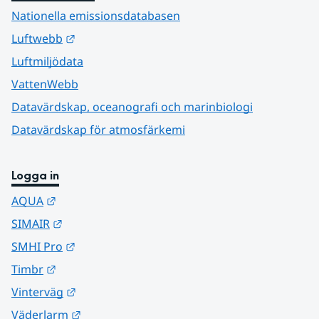
Nationella emissionsdatabasen
Länk till annan webbplats.
Luftwebb
Luftmiljödata
VattenWebb
Datavärdskap, oceanografi och marinbiologi
Datavärdskap för atmosfärkemi
Logga in
Länk till annan webbplats.
AQUA
Länk till annan webbplats.
SIMAIR
Länk till annan webbplats.
SMHI Pro
Länk till annan webbplats.
Timbr
Länk till annan webbplats.
Vinterväg
Länk till annan webbplats.
Väderlarm