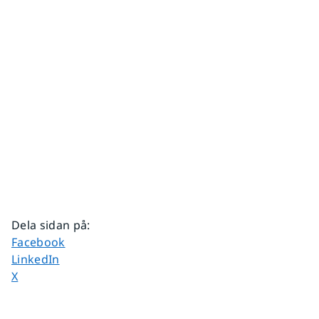
Dela sidan på
:
Dela sidan på
Facebook
Dela sidan på
LinkedIn
Dela sidan på
X