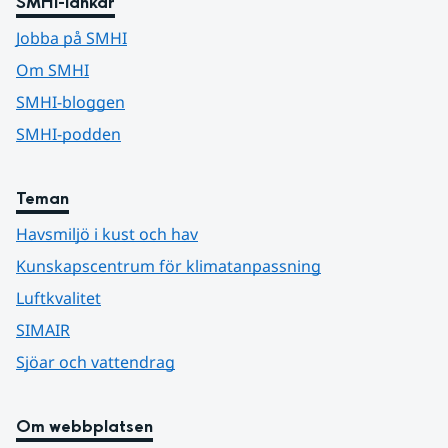
SMHI-länkar
Jobba på SMHI
Om SMHI
SMHI-bloggen
SMHI-podden
Teman
Havsmiljö i kust och hav
Kunskapscentrum för klimatanpassning
Luftkvalitet
SIMAIR
Sjöar och vattendrag
Om webbplatsen