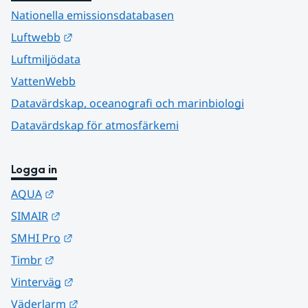
Nationella emissionsdatabasen
Länk till annan webbplats.
Luftwebb
Luftmiljödata
VattenWebb
Datavärdskap, oceanografi och marinbiologi
Datavärdskap för atmosfärkemi
Logga in
Länk till annan webbplats.
AQUA
Länk till annan webbplats.
SIMAIR
Länk till annan webbplats.
SMHI Pro
Länk till annan webbplats.
Timbr
Länk till annan webbplats.
Vinterväg
Länk till annan webbplats.
Väderlarm