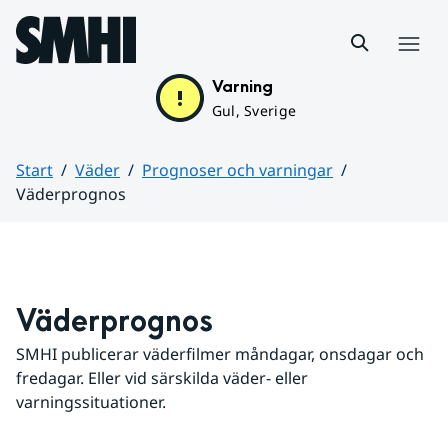
Hoppa till sidans innehåll
Meny
Varning
Gul, Sverige
Start
Väder
Prognoser och varningar
Väderprognos
Huvudinnehåll
Väderprognos
SMHI publicerar väderfilmer måndagar, onsdagar och 
fredagar. Eller vid särskilda väder- eller 
varningssituationer.