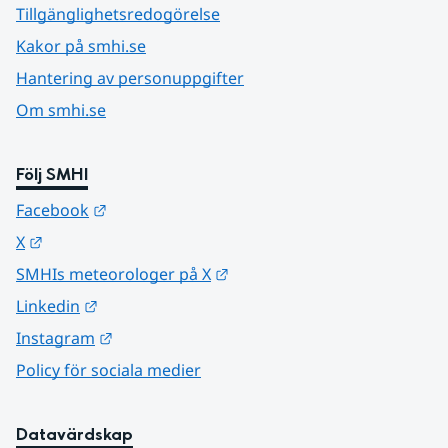
Tillgänglighetsredogörelse
Kakor på smhi.se
Hantering av personuppgifter
Om smhi.se
Följ SMHI
Länk till annan webbplats.
Facebook
Länk till annan webbplats.
X
Länk till annan webbplats.
SMHIs meteorologer på X
Länk till annan webbplats.
Linkedin
Länk till annan webbplats.
Instagram
Policy för sociala medier
Datavärdskap