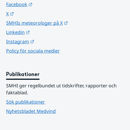
Länk till annan webbplats.
Facebook
Länk till annan webbplats.
X
Länk till annan webbplats.
SMHIs meteorologer på X
Länk till annan webbplats.
Linkedin
Länk till annan webbplats.
Instagram
Policy för sociala medier
Publikationer
SMHI ger regelbundet ut tidskrifter, rapporter och 
faktablad.
Sök publikationer
Nyhetsbladet Medvind