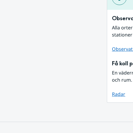
Observa
Alla orte
stationer
Observat
Få koll 
En väder
och rum. 
Radar