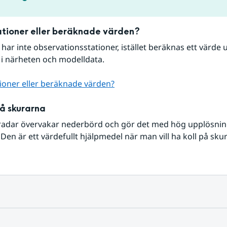
tioner eller beräknade värden?
r har inte observationsstationer, istället beräknas ett värde u
 i närheten och modelldata.
ioner eller beräknade värden?
på skurarna
radar övervakar nederbörd och gör det med hög upplösning 
Den är ett värdefullt hjälpmedel när man vill ha koll på sku