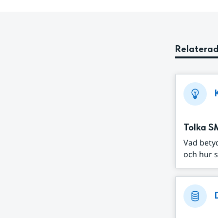
Relaterad
Tolka S
Vad bety
och hur s