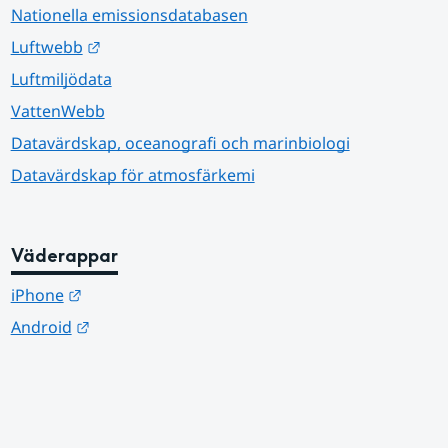
Nationella emissionsdatabasen
Länk till annan webbplats.
Luftwebb
Luftmiljödata
VattenWebb
Datavärdskap, oceanografi och marinbiologi
Datavärdskap för atmosfärkemi
Väderappar
Länk till annan webbplats.
iPhone
Länk till annan webbplats.
Android