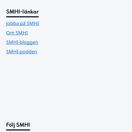
SMHI-länkar
Jobba på SMHI
Om SMHI
SMHI-bloggen
SMHI-podden
Följ SMHI