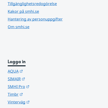
Tillgänglighetsredogörelse
Kakor på smhi.se
Hantering av personuppgifter
Om smhi.se
Logga in
Länk till annan webbplats.
AQUA
Länk till annan webbplats.
SIMAIR
Länk till annan webbplats.
SMHI Pro
Länk till annan webbplats.
Timbr
Länk till annan webbplats.
Vinterväg