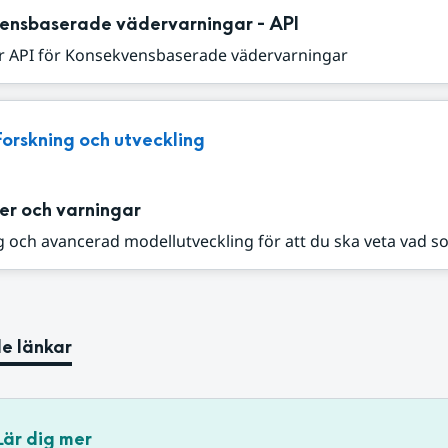
ensbaserade vädervarningar - API
r API för Konsekvensbaserade vädervarningar
Forskning och utveckling
er och varningar
 och avancerad modellutveckling för att du ska veta vad s
e länkar
Lär dig mer