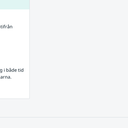
tifrån 
i både tid 
rarna.