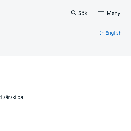
Sök
Meny
In English
 särskilda 