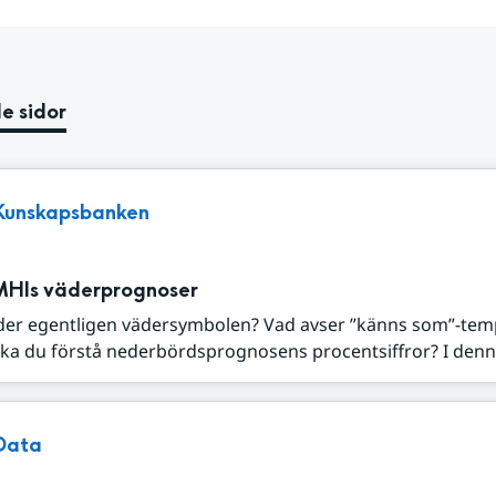
e sidor
Kunskapsbanken
MHIs väderprognoser
der egentligen vädersymbolen? Vad avser ”känns som”-tem
ka du förstå nederbördsprognosens procentsiffror? I denna
Data