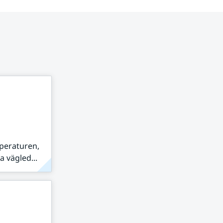
peraturen,
 vägled...