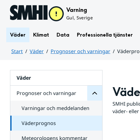
Hoppa till sidans innehåll
Varning
Gul, Sverige
Väder
Klimat
Data
Professionella tjänster
Start
Väder
Prognoser och varningar
Väderpr
varningar
och
Huvudinnehåll
Prognoser
för
Undersidor
Väder
Väde
Prognoser och varningar
SMHI public
Varningar och meddelanden
väder- eller
Väderprognos
Meteorologens kommentar