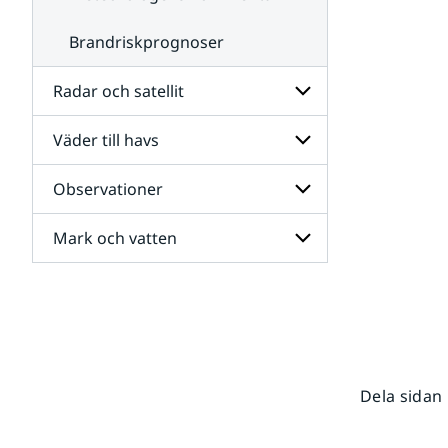
Brandriskprognoser
Radar och satellit
Väder till havs
Undersidor
för
Radar
Observationer
Undersidor
och
för
satellit
Väder
Mark och vatten
Undersidor
till
för
havs
Observationer
Undersidor
för
Mark
och
vatten
Dela sidan