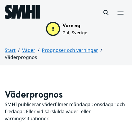
Hoppa till sidans innehåll
Meny
Varning
Gul, Sverige
Start
Väder
Prognoser och varningar
Väderprognos
Huvudinnehåll
Väderprognos
SMHI publicerar väderfilmer måndagar, onsdagar och 
fredagar. Eller vid särskilda väder- eller 
varningssituationer.