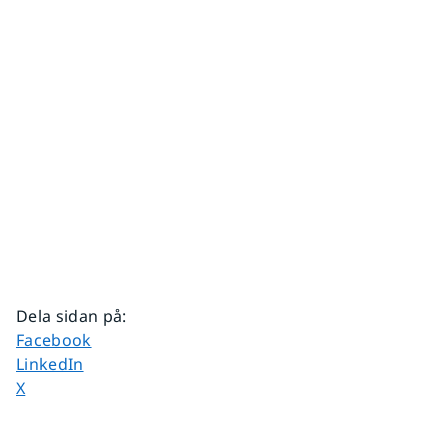
Dela sidan på
:
Dela sidan på
Facebook
Dela sidan på
LinkedIn
Dela sidan på
X