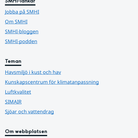
SMHI-länkar
Jobba på SMHI
Om SMHI
SMHI-bloggen
SMHI-podden
Teman
Havsmiljö i kust och hav
Kunskapscentrum för klimatanpassning
Luftkvalitet
SIMAIR
Sjöar och vattendrag
Om webbplatsen