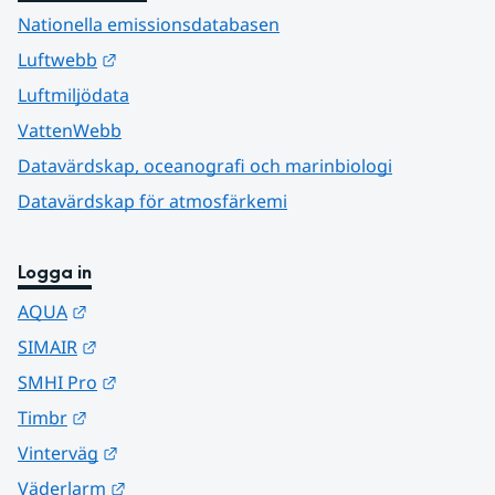
Nationella emissionsdatabasen
Länk till annan webbplats.
Luftwebb
Luftmiljödata
VattenWebb
Datavärdskap, oceanografi och marinbiologi
Datavärdskap för atmosfärkemi
Logga in
Länk till annan webbplats.
AQUA
Länk till annan webbplats.
SIMAIR
Länk till annan webbplats.
SMHI Pro
Länk till annan webbplats.
Timbr
Länk till annan webbplats.
Vinterväg
Länk till annan webbplats.
Väderlarm