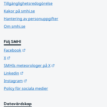
Tillgänglighetsredogörelse
Kakor på smhi.se
Hantering av personuppgifter
Om smhi.se
Följ SMHI
Länk till annan webbplats.
Facebook
Länk till annan webbplats.
X
Länk till annan webbplats.
SMHIs meteorologer på X
Länk till annan webbplats.
Linkedin
Länk till annan webbplats.
Instagram
Policy för sociala medier
Datavärdskap