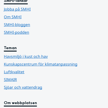
SMHI-länkar
Jobba på SMHI
Om SMHI
SMHI-bloggen
SMHI-podden
Teman
Havsmiljö i kust och hav
Kunskapscentrum för klimatanpassning
Luftkvalitet
SIMAIR
Sjöar och vattendrag
Om webbplatsen