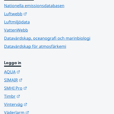
Nationella emissionsdatabasen
Länk till annan webbplats.
Luftwebb
Luftmiljödata
VattenWebb
Datavärdskap, oceanografi och marinbiologi
Datavärdskap för atmosfärkemi
Logga in
Länk till annan webbplats.
AQUA
Länk till annan webbplats.
SIMAIR
Länk till annan webbplats.
SMHI Pro
Länk till annan webbplats.
Timbr
Länk till annan webbplats.
Vinterväg
Länk till annan webbplats.
Väderlarm