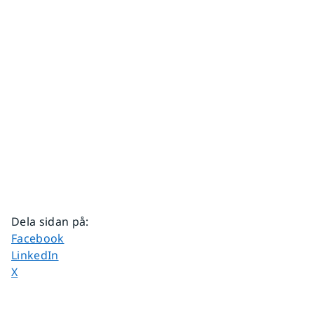
Dela sidan på
:
Dela sidan på
Facebook
Dela sidan på
LinkedIn
Dela sidan på
X