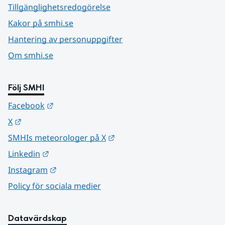
Tillgänglighetsredogörelse
Kakor på smhi.se
Hantering av personuppgifter
Om smhi.se
Följ SMHI
Länk till annan webbplats.
Facebook
Länk till annan webbplats.
X
Länk till annan webbplats.
SMHIs meteorologer på X
Länk till annan webbplats.
Linkedin
Länk till annan webbplats.
Instagram
Policy för sociala medier
Datavärdskap