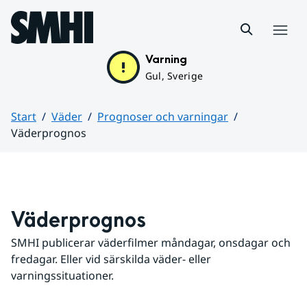
Hoppa till sidans innehåll
Meny
Varning
Gul, Sverige
Start
Väder
Prognoser och varningar
Väderprognos
Huvudinnehåll
Väderprognos
SMHI publicerar väderfilmer måndagar, onsdagar och 
fredagar. Eller vid särskilda väder- eller 
varningssituationer.