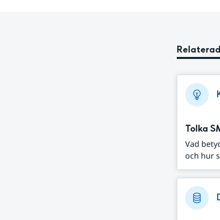
Relaterad
Tolka S
Vad bety
och hur s