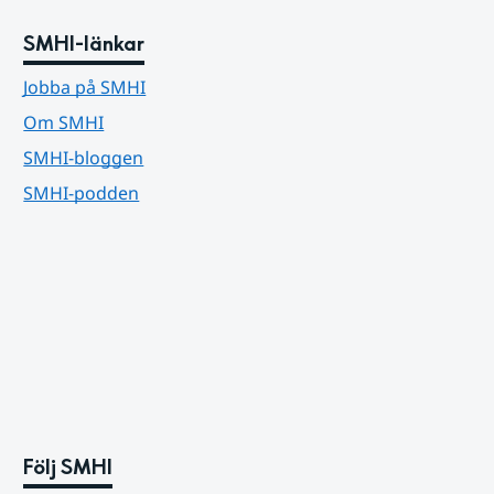
SMHI-länkar
Jobba på SMHI
Om SMHI
SMHI-bloggen
SMHI-podden
Följ SMHI