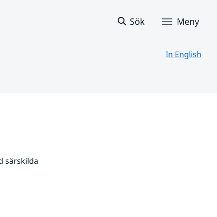
Sök
Meny
In English
 särskilda 