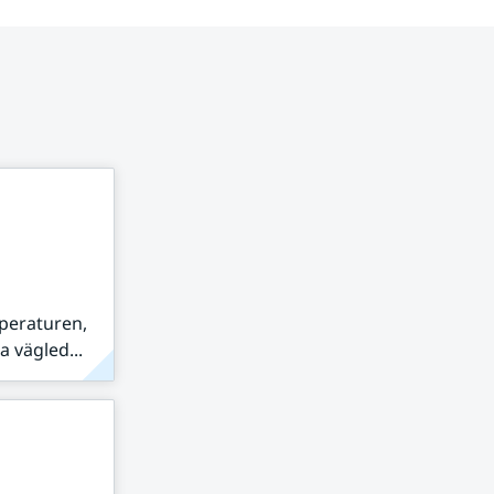
peraturen,
 vägled...