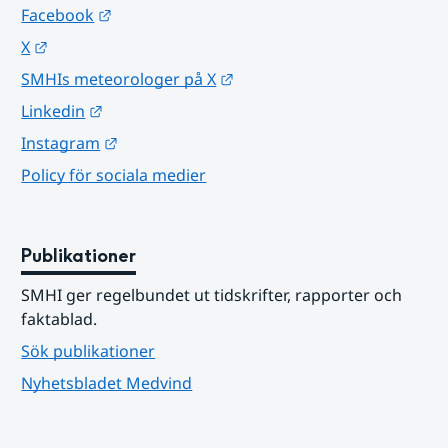
Länk till annan webbplats.
Facebook
Länk till annan webbplats.
X
Länk till annan webbplats.
SMHIs meteorologer på X
Länk till annan webbplats.
Linkedin
Länk till annan webbplats.
Instagram
Policy för sociala medier
Publikationer
SMHI ger regelbundet ut tidskrifter, rapporter och 
faktablad.
Sök publikationer
Nyhetsbladet Medvind