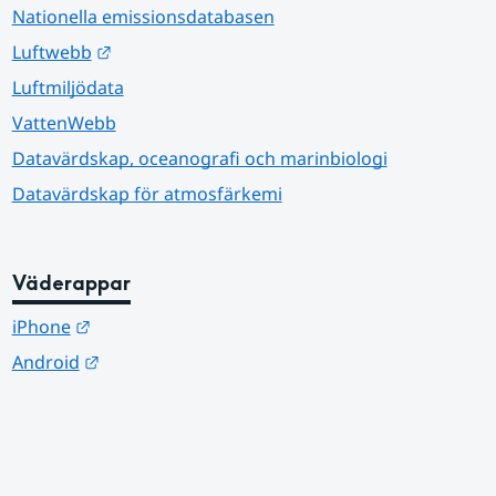
Nationella emissionsdatabasen
Länk till annan webbplats.
Luftwebb
Luftmiljödata
VattenWebb
Datavärdskap, oceanografi och marinbiologi
Datavärdskap för atmosfärkemi
Väderappar
Länk till annan webbplats.
iPhone
Länk till annan webbplats.
Android