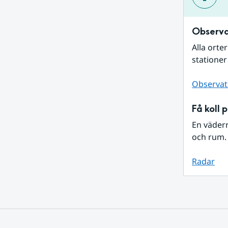
Observa
Alla orte
stationer
Observat
Få koll 
En väder
och rum. 
Radar