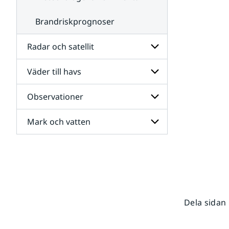
Brandriskprognoser
Radar och satellit
Väder till havs
Undersidor
för
Radar
Observationer
Undersidor
och
för
satellit
Väder
Mark och vatten
Undersidor
till
för
havs
Observationer
Undersidor
för
Mark
och
vatten
Dela sidan