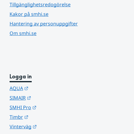
Tillgänglighetsredogörelse
Kakor på smhi.se
Hantering av personuppgifter
Om smhi.se
Logga in
Länk till annan webbplats.
AQUA
Länk till annan webbplats.
SIMAIR
Länk till annan webbplats.
SMHI Pro
Länk till annan webbplats.
Timbr
Länk till annan webbplats.
Vinterväg