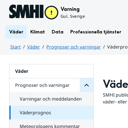
Hoppa till sidans innehåll
Varning
Gul, Sverige
Väder
Klimat
Data
Professionella tjänster
Start
Väder
Prognoser och varningar
Väderpr
varningar
och
Huvudinnehåll
Prognoser
för
Undersidor
Väder
Väde
Prognoser och varningar
SMHI public
Varningar och meddelanden
väder- eller
Väderprognos
Meteorologens kommentar