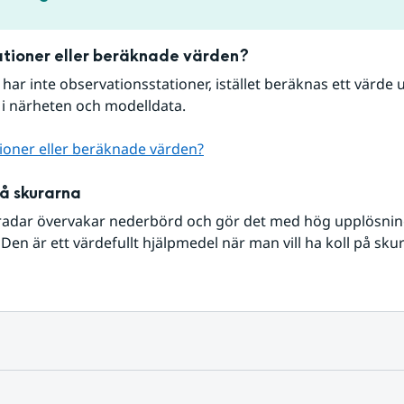
tioner eller beräknade värden?
r har inte observationsstationer, istället beräknas ett värde u
 i närheten och modelldata.
ioner eller beräknade värden?
på skurarna
radar övervakar nederbörd och gör det med hög upplösning 
Den är ett värdefullt hjälpmedel när man vill ha koll på sku