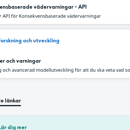
ensbaserade vädervarningar - API
r API för Konsekvensbaserade vädervarningar
Forskning och utveckling
er och varningar
 och avancerad modellutveckling för att du ska veta vad s
e länkar
Lär dig mer