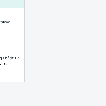
tifrån 
i både tid 
rarna.