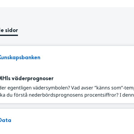
e sidor
Kunskapsbanken
MHIs väderprognoser
der egentligen vädersymbolen? Vad avser ”känns som”-tem
ka du förstå nederbördsprognosens procentsiffror? I denna
Data