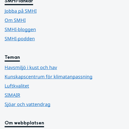
SMHI-länkar
Jobba på SMHI
Om SMHI
SMHI-bloggen
SMHI-podden
Teman
Havsmiljö i kust och hav
Kunskapscentrum för klimatanpassning
Luftkvalitet
SIMAIR
Sjöar och vattendrag
Om webbplatsen