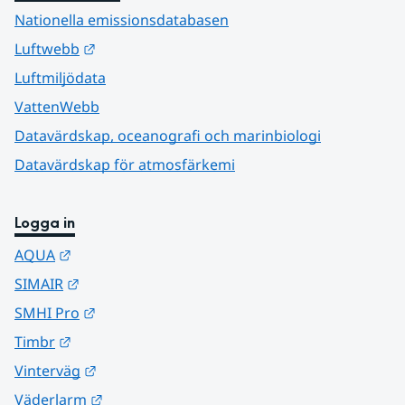
Nationella emissionsdatabasen
Länk till annan webbplats.
Luftwebb
Luftmiljödata
VattenWebb
Datavärdskap, oceanografi och marinbiologi
Datavärdskap för atmosfärkemi
Logga in
Länk till annan webbplats.
AQUA
Länk till annan webbplats.
SIMAIR
Länk till annan webbplats.
SMHI Pro
Länk till annan webbplats.
Timbr
Länk till annan webbplats.
Vinterväg
Länk till annan webbplats.
Väderlarm