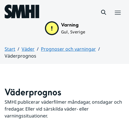
Hoppa till sidans innehåll
Meny
Varning
Gul, Sverige
Start
Väder
Prognoser och varningar
Väderprognos
Huvudinnehåll
Väderprognos
SMHI publicerar väderfilmer måndagar, onsdagar och 
fredagar. Eller vid särskilda väder- eller 
varningssituationer.