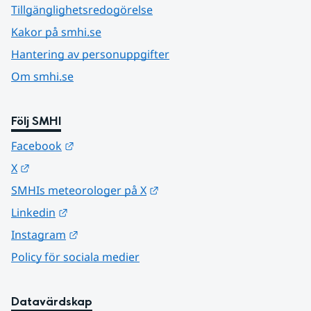
Tillgänglighetsredogörelse
Kakor på smhi.se
Hantering av personuppgifter
Om smhi.se
Följ SMHI
Länk till annan webbplats.
Facebook
Länk till annan webbplats.
X
Länk till annan webbplats.
SMHIs meteorologer på X
Länk till annan webbplats.
Linkedin
Länk till annan webbplats.
Instagram
Policy för sociala medier
Datavärdskap