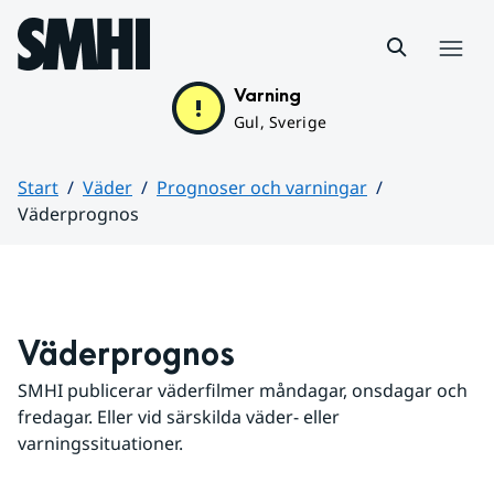
Hoppa till sidans innehåll
Meny
Varning
Gul, Sverige
Start
Väder
Prognoser och varningar
Väderprognos
Huvudinnehåll
Väderprognos
SMHI publicerar väderfilmer måndagar, onsdagar och 
fredagar. Eller vid särskilda väder- eller 
varningssituationer.