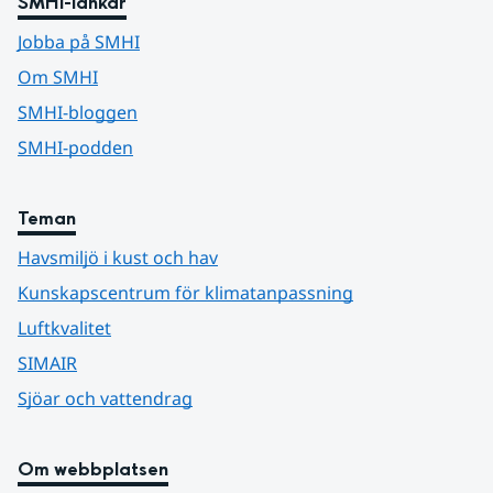
SMHI-länkar
Jobba på SMHI
Om SMHI
SMHI-bloggen
SMHI-podden
Teman
Havsmiljö i kust och hav
Kunskapscentrum för klimatanpassning
Luftkvalitet
SIMAIR
Sjöar och vattendrag
Om webbplatsen