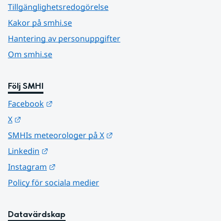
Tillgänglighetsredogörelse
Kakor på smhi.se
Hantering av personuppgifter
Om smhi.se
Följ SMHI
Länk till annan webbplats.
Facebook
Länk till annan webbplats.
X
Länk till annan webbplats.
SMHIs meteorologer på X
Länk till annan webbplats.
Linkedin
Länk till annan webbplats.
Instagram
Policy för sociala medier
Datavärdskap