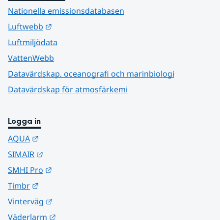
Nationella emissionsdatabasen
Länk till annan webbplats.
Luftwebb
Luftmiljödata
VattenWebb
Datavärdskap, oceanografi och marinbiologi
Datavärdskap för atmosfärkemi
Logga in
Länk till annan webbplats.
AQUA
Länk till annan webbplats.
SIMAIR
Länk till annan webbplats.
SMHI Pro
Länk till annan webbplats.
Timbr
Länk till annan webbplats.
Vinterväg
Länk till annan webbplats.
Väderlarm