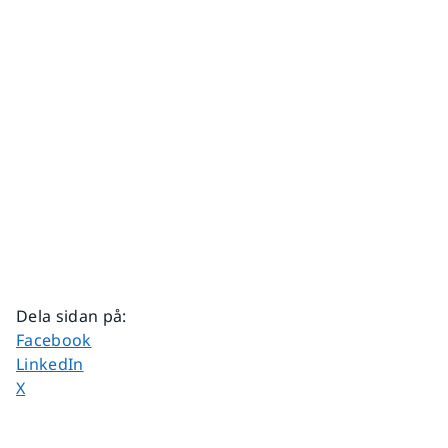
Dela sidan på
:
Dela sidan på
Facebook
Dela sidan på
LinkedIn
Dela sidan på
X