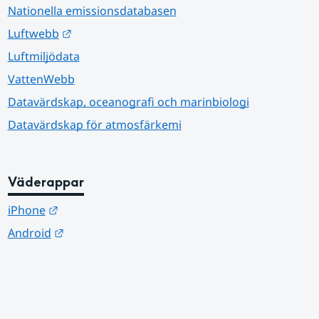
Nationella emissionsdatabasen
Länk till annan webbplats.
Luftwebb
Luftmiljödata
VattenWebb
Datavärdskap, oceanografi och marinbiologi
Datavärdskap för atmosfärkemi
Väderappar
Länk till annan webbplats.
iPhone
Länk till annan webbplats.
Android