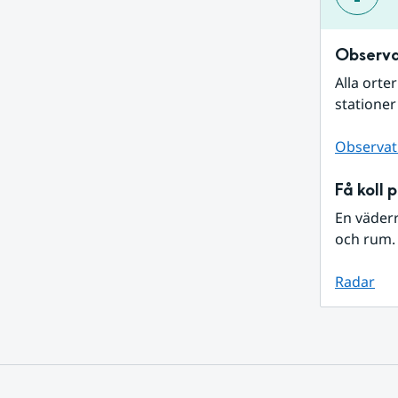
Observa
Alla orte
stationer
Observat
Få koll 
En väder
och rum. 
Radar