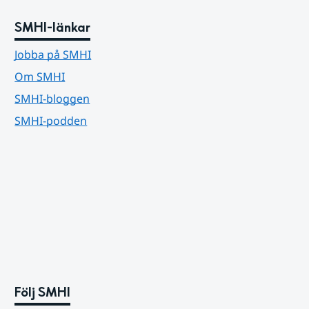
SMHI-länkar
Jobba på SMHI
Om SMHI
SMHI-bloggen
SMHI-podden
Följ SMHI