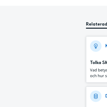
Relaterad
Tolka S
Vad bety
och hur s