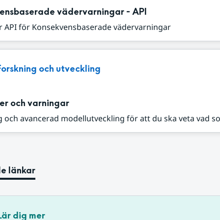
ensbaserade vädervarningar - API
r API för Konsekvensbaserade vädervarningar
Forskning och utveckling
er och varningar
 och avancerad modellutveckling för att du ska veta vad s
e länkar
Lär dig mer