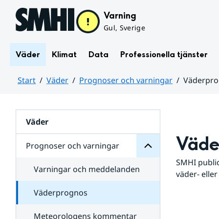
Hoppa till sidans innehåll
Varning
Gul, Sverige
Väder
Klimat
Data
Professionella tjänster
Start
Väder
Prognoser och varningar
Väderpr
varningar
och
Huvudinnehåll
Prognoser
för
Undersidor
Väder
Väde
Prognoser och varningar
SMHI public
Varningar och meddelanden
väder- eller
Väderprognos
Meteorologens kommentar