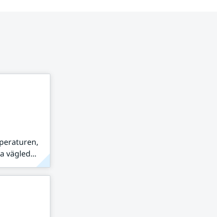
peraturen,
 vägled...