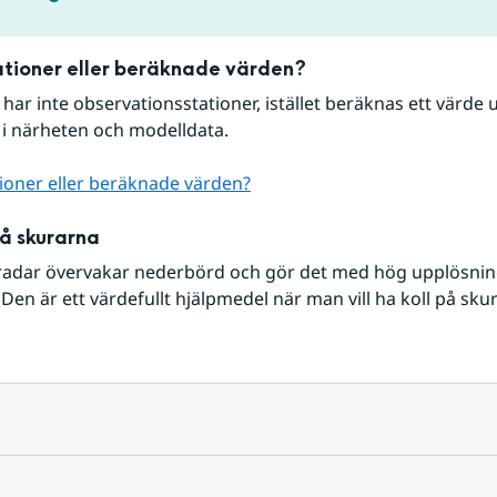
tioner eller beräknade värden?
r har inte observationsstationer, istället beräknas ett värde u
 i närheten och modelldata.
ioner eller beräknade värden?
på skurarna
radar övervakar nederbörd och gör det med hög upplösning 
Den är ett värdefullt hjälpmedel när man vill ha koll på sku