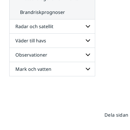
Brandriskprognoser
Radar och satellit
Väder till havs
Undersidor
för
Radar
Observationer
Undersidor
och
för
satellit
Väder
Mark och vatten
Undersidor
till
för
havs
Observationer
Undersidor
för
Mark
och
vatten
Dela sidan