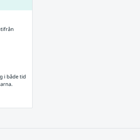
tifrån 
i både tid 
rarna.