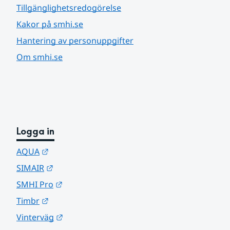
Tillgänglighetsredogörelse
Kakor på smhi.se
Hantering av personuppgifter
Om smhi.se
Logga in
Länk till annan webbplats.
AQUA
Länk till annan webbplats.
SIMAIR
Länk till annan webbplats.
SMHI Pro
Länk till annan webbplats.
Timbr
Länk till annan webbplats.
Vinterväg