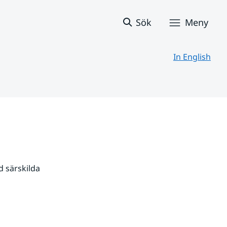
Sök
Meny
In English
 särskilda 