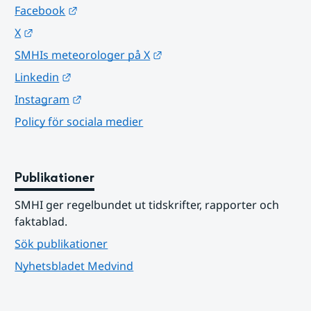
Länk till annan webbplats.
Facebook
Länk till annan webbplats.
X
Länk till annan webbplats.
SMHIs meteorologer på X
Länk till annan webbplats.
Linkedin
Länk till annan webbplats.
Instagram
Policy för sociala medier
Publikationer
SMHI ger regelbundet ut tidskrifter, rapporter och 
faktablad.
Sök publikationer
Nyhetsbladet Medvind