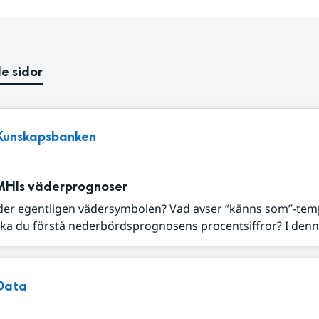
e sidor
Kunskapsbanken
MHIs väderprognoser
der egentligen vädersymbolen? Vad avser ”känns som”-tem
ka du förstå nederbördsprognosens procentsiffror? I denna
Data