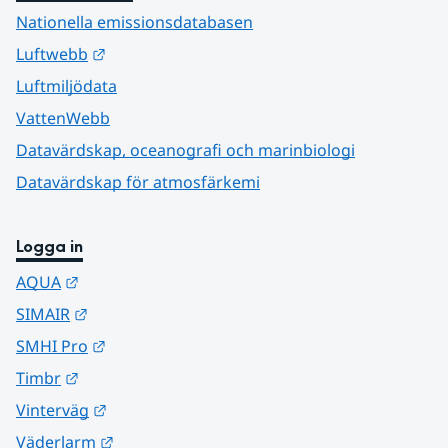
Nationella emissionsdatabasen
Länk till annan webbplats.
Luftwebb
Luftmiljödata
VattenWebb
Datavärdskap, oceanografi och marinbiologi
Datavärdskap för atmosfärkemi
Logga in
Länk till annan webbplats.
AQUA
Länk till annan webbplats.
SIMAIR
Länk till annan webbplats.
SMHI Pro
Länk till annan webbplats.
Timbr
Länk till annan webbplats.
Vinterväg
Länk till annan webbplats.
Väderlarm