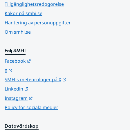
Tillgänglighetsredogörelse
Kakor på smhi.se
Hantering av personuppgifter
Om smhi.se
Följ SMHI
Länk till annan webbplats.
Facebook
Länk till annan webbplats.
X
Länk till annan webbplats.
SMHIs meteorologer på X
Länk till annan webbplats.
Linkedin
Länk till annan webbplats.
Instagram
Policy för sociala medier
Datavärdskap