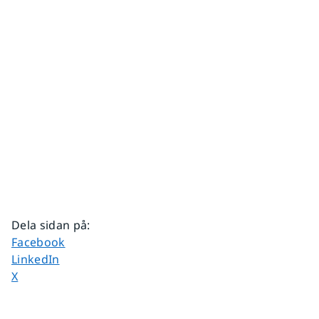
Dela sidan på
:
Dela sidan på
Facebook
Dela sidan på
LinkedIn
Dela sidan på
X