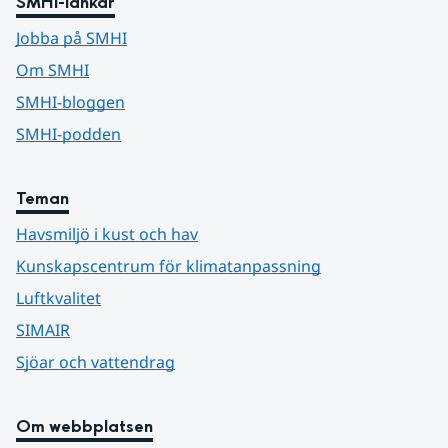
SMHI-länkar
Jobba på SMHI
Om SMHI
SMHI-bloggen
SMHI-podden
Teman
Havsmiljö i kust och hav
Kunskapscentrum för klimatanpassning
Luftkvalitet
SIMAIR
Sjöar och vattendrag
Om webbplatsen