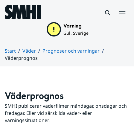
Hoppa till sidans innehåll
Meny
Varning
Gul, Sverige
Start
Väder
Prognoser och varningar
Väderprognos
Huvudinnehåll
Väderprognos
SMHI publicerar väderfilmer måndagar, onsdagar och 
fredagar. Eller vid särskilda väder- eller 
varningssituationer.