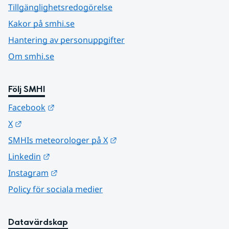
Tillgänglighetsredogörelse
Kakor på smhi.se
Hantering av personuppgifter
Om smhi.se
Följ SMHI
Länk till annan webbplats.
Facebook
Länk till annan webbplats.
X
Länk till annan webbplats.
SMHIs meteorologer på X
Länk till annan webbplats.
Linkedin
Länk till annan webbplats.
Instagram
Policy för sociala medier
Datavärdskap