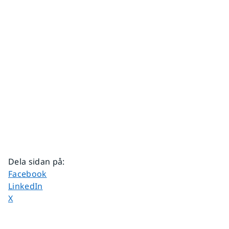
Dela sidan på
:
Dela sidan på
Facebook
Dela sidan på
LinkedIn
Dela sidan på
X