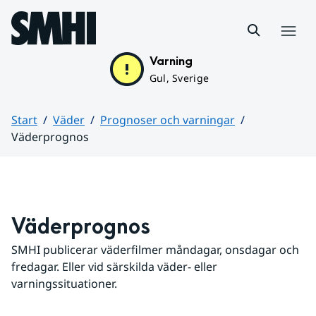
Hoppa till sidans innehåll
Meny
Varning
Gul, Sverige
Start
Väder
Prognoser och varningar
Väderprognos
Huvudinnehåll
Väderprognos
SMHI publicerar väderfilmer måndagar, onsdagar och 
fredagar. Eller vid särskilda väder- eller 
varningssituationer.