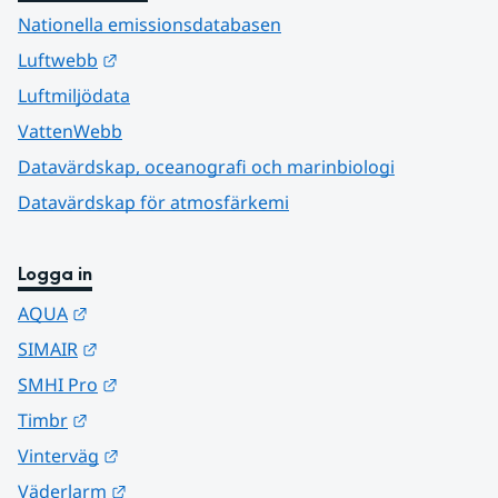
Nationella emissionsdatabasen
Länk till annan webbplats.
Luftwebb
Luftmiljödata
VattenWebb
Datavärdskap, oceanografi och marinbiologi
Datavärdskap för atmosfärkemi
Logga in
Länk till annan webbplats.
AQUA
Länk till annan webbplats.
SIMAIR
Länk till annan webbplats.
SMHI Pro
Länk till annan webbplats.
Timbr
Länk till annan webbplats.
Vinterväg
Länk till annan webbplats.
Väderlarm