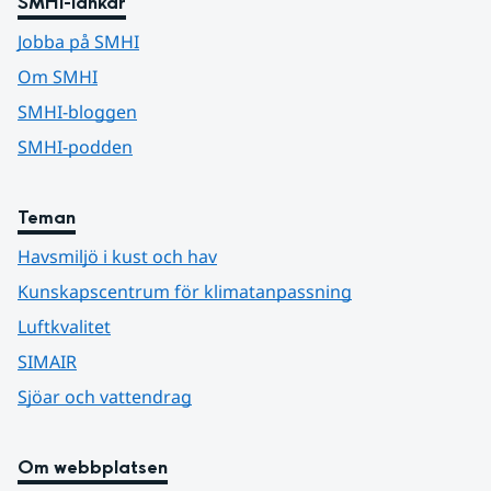
SMHI-länkar
Jobba på SMHI
Om SMHI
SMHI-bloggen
SMHI-podden
Teman
Havsmiljö i kust och hav
Kunskapscentrum för klimatanpassning
Luftkvalitet
SIMAIR
Sjöar och vattendrag
Om webbplatsen