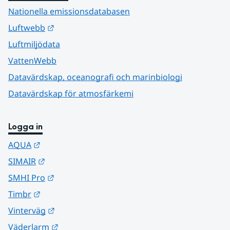
Nationella emissionsdatabasen
Länk till annan webbplats.
Luftwebb
Luftmiljödata
VattenWebb
Datavärdskap, oceanografi och marinbiologi
Datavärdskap för atmosfärkemi
Logga in
Länk till annan webbplats.
AQUA
Länk till annan webbplats.
SIMAIR
Länk till annan webbplats.
SMHI Pro
Länk till annan webbplats.
Timbr
Länk till annan webbplats.
Vinterväg
Länk till annan webbplats.
Väderlarm