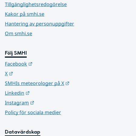
Tillgänglighetsredogörelse
Kakor på smhi.se
Hantering av personuppgifter
Om smhi.se
Följ SMHI
Länk till annan webbplats.
Facebook
Länk till annan webbplats.
X
Länk till annan webbplats.
SMHIs meteorologer på X
Länk till annan webbplats.
Linkedin
Länk till annan webbplats.
Instagram
Policy för sociala medier
Datavärdskap