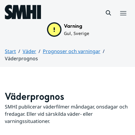
Hoppa till sidans innehåll
Meny
Varning
Gul, Sverige
Start
Väder
Prognoser och varningar
Väderprognos
Huvudinnehåll
Väderprognos
SMHI publicerar väderfilmer måndagar, onsdagar och 
fredagar. Eller vid särskilda väder- eller 
varningssituationer.