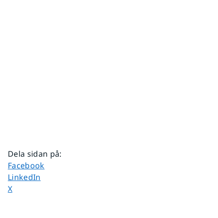
Dela sidan på
:
Dela sidan på
Facebook
Dela sidan på
LinkedIn
Dela sidan på
X