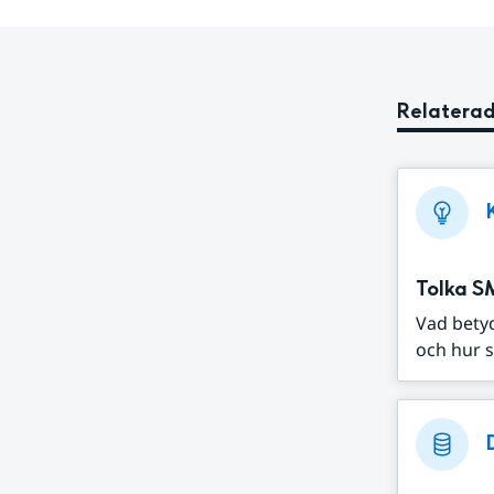
Relaterad
Tolka S
Vad bety
och hur s