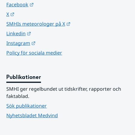
Länk till annan webbplats.
Facebook
Länk till annan webbplats.
X
Länk till annan webbplats.
SMHIs meteorologer på X
Länk till annan webbplats.
Linkedin
Länk till annan webbplats.
Instagram
Policy för sociala medier
Publikationer
SMHI ger regelbundet ut tidskrifter, rapporter och 
faktablad.
Sök publikationer
Nyhetsbladet Medvind