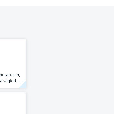
peraturen,
 vägled...