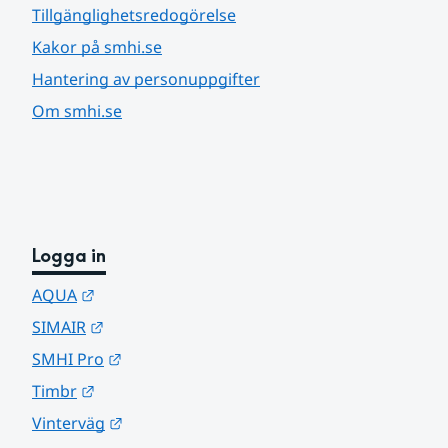
Tillgänglighetsredogörelse
Kakor på smhi.se
Hantering av personuppgifter
Om smhi.se
Logga in
Länk till annan webbplats.
AQUA
Länk till annan webbplats.
SIMAIR
Länk till annan webbplats.
SMHI Pro
Länk till annan webbplats.
Timbr
Länk till annan webbplats.
Vinterväg