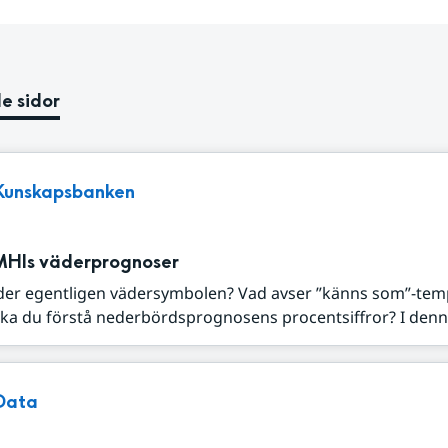
e sidor
Kunskapsbanken
MHIs väderprognoser
der egentligen vädersymbolen? Vad avser ”känns som”-tem
ka du förstå nederbördsprognosens procentsiffror? I denna
Data