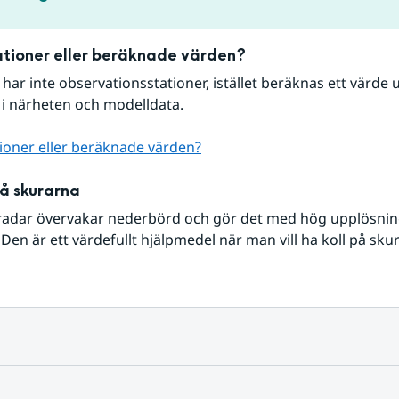
tioner eller beräknade värden?
r har inte observationsstationer, istället beräknas ett värde u
 i närheten och modelldata.
ioner eller beräknade värden?
på skurarna
radar övervakar nederbörd och gör det med hög upplösning 
Den är ett värdefullt hjälpmedel när man vill ha koll på sku