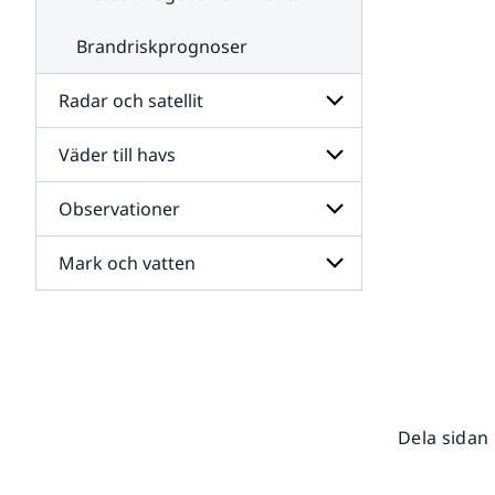
Brandriskprognoser
Radar och satellit
Väder till havs
Undersidor
för
Radar
Observationer
Undersidor
och
för
satellit
Väder
Mark och vatten
Undersidor
till
för
havs
Observationer
Undersidor
för
Mark
och
vatten
Dela sidan