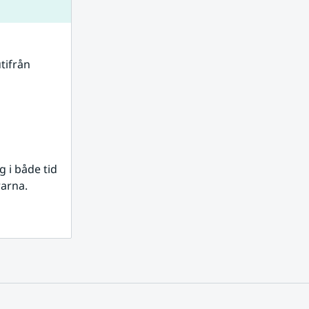
tifrån 
i både tid 
rarna.