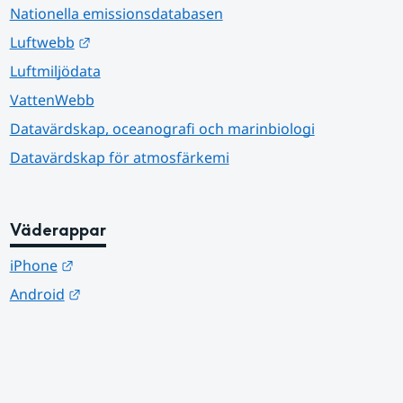
Nationella emissionsdatabasen
Länk till annan webbplats.
Luftwebb
Luftmiljödata
VattenWebb
Datavärdskap, oceanografi och marinbiologi
Datavärdskap för atmosfärkemi
Väderappar
Länk till annan webbplats.
iPhone
Länk till annan webbplats.
Android