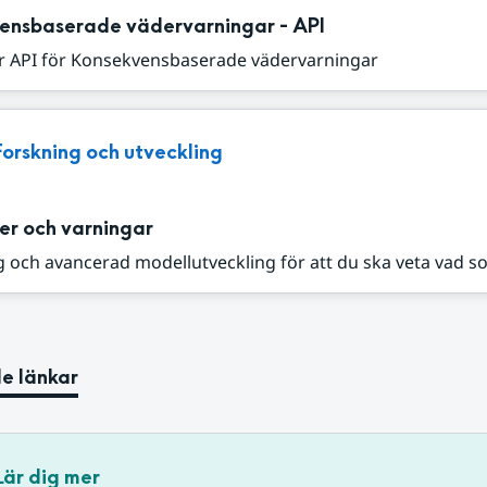
ensbaserade vädervarningar - API
r API för Konsekvensbaserade vädervarningar
Forskning och utveckling
er och varningar
 och avancerad modellutveckling för att du ska veta vad s
e länkar
Lär dig mer