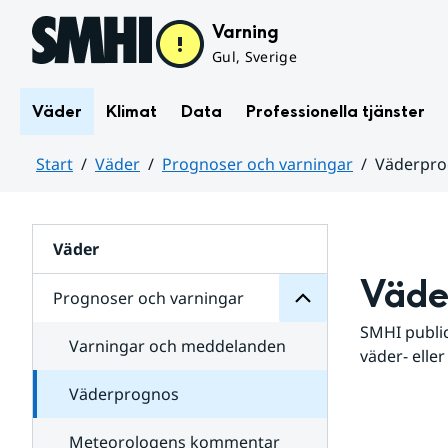
Hoppa till sidans innehåll
Varning
Gul, Sverige
Väder
Klimat
Data
Professionella tjänster
Start
Väder
Prognoser och varningar
Väderpr
varningar
och
Huvudinnehåll
Prognoser
för
Undersidor
Väder
Väde
Prognoser och varningar
SMHI public
Varningar och meddelanden
väder- eller
Väderprognos
Meteorologens kommentar