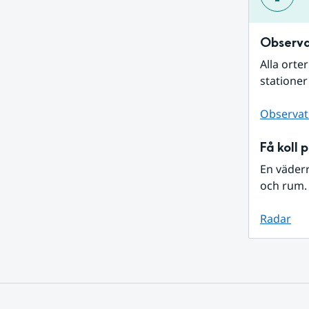
Observa
Alla orte
stationer
Observat
Få koll 
En väder
och rum. 
Radar