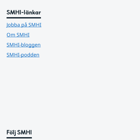
SMHI-länkar
Jobba på SMHI
Om SMHI
SMHI-bloggen
SMHI-podden
Följ SMHI