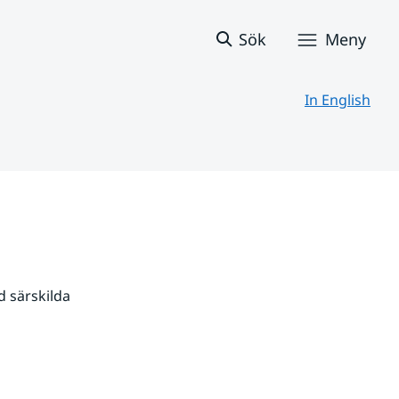
Sök
Meny
In English
 särskilda 