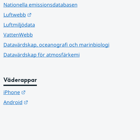
Nationella emissionsdatabasen
Länk till annan webbplats.
Luftwebb
Luftmiljödata
VattenWebb
Datavärdskap, oceanografi och marinbiologi
Datavärdskap för atmosfärkemi
Väderappar
Länk till annan webbplats.
iPhone
Länk till annan webbplats.
Android