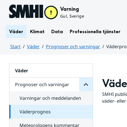
Hoppa till sidans innehåll
Varning
Gul, Sverige
Väder
Klimat
Data
Professionella tjänster
Start
Väder
Prognoser och varningar
Väderpr
varningar
och
Huvudinnehåll
Prognoser
för
Undersidor
Väder
Väde
Prognoser och varningar
SMHI public
Varningar och meddelanden
väder- eller
Väderprognos
Meteorologens kommentar