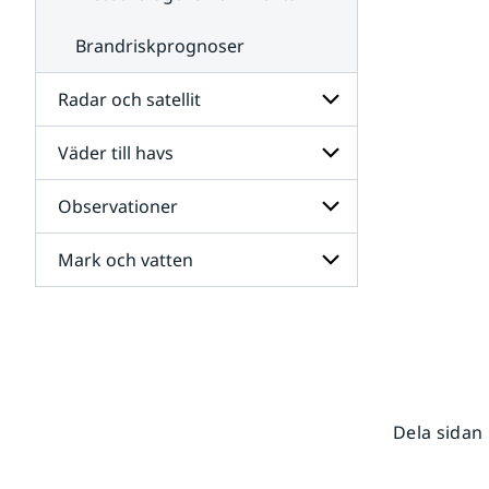
Brandriskprognoser
Radar och satellit
Väder till havs
Undersidor
för
Radar
Observationer
Undersidor
och
för
satellit
Väder
Mark och vatten
Undersidor
till
för
havs
Observationer
Undersidor
för
Mark
och
vatten
Dela sidan