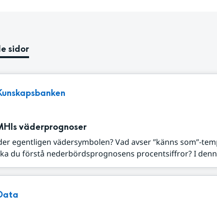
e sidor
Kunskapsbanken
MHIs väderprognoser
der egentligen vädersymbolen? Vad avser ”känns som”-tem
ka du förstå nederbördsprognosens procentsiffror? I denna
Data