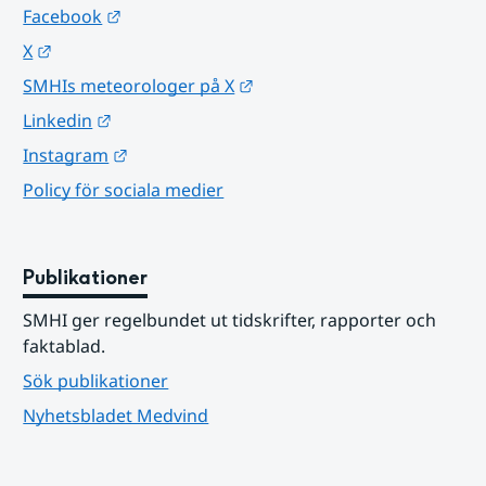
Länk till annan webbplats.
Facebook
Länk till annan webbplats.
X
Länk till annan webbplats.
SMHIs meteorologer på X
Länk till annan webbplats.
Linkedin
Länk till annan webbplats.
Instagram
Policy för sociala medier
Publikationer
SMHI ger regelbundet ut tidskrifter, rapporter och 
faktablad.
Sök publikationer
Nyhetsbladet Medvind