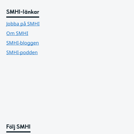
SMHI-länkar
Jobba på SMHI
Om SMHI
SMHI-bloggen
SMHI-podden
Följ SMHI