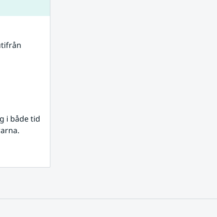
tifrån 
i både tid 
rarna.