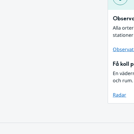
Observa
Alla orte
stationer
Observat
Få koll 
En väder
och rum. 
Radar