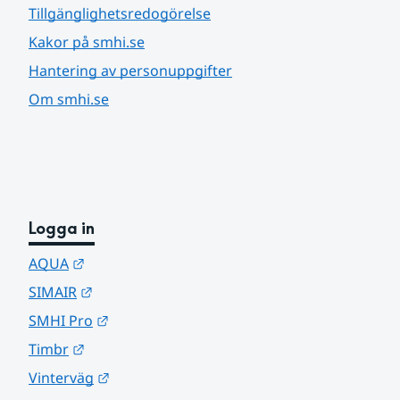
Tillgänglighetsredogörelse
Kakor på smhi.se
Hantering av personuppgifter
Om smhi.se
Logga in
Länk till annan webbplats.
AQUA
Länk till annan webbplats.
SIMAIR
Länk till annan webbplats.
SMHI Pro
Länk till annan webbplats.
Timbr
Länk till annan webbplats.
Vinterväg