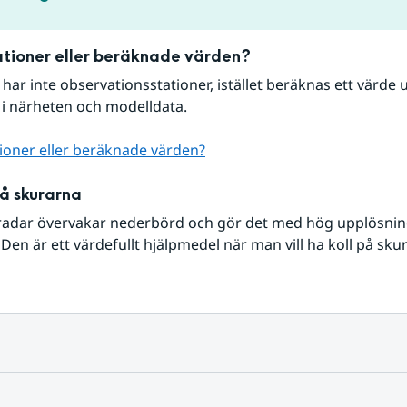
tioner eller beräknade värden?
r har inte observationsstationer, istället beräknas ett värde u
 i närheten och modelldata.
ioner eller beräknade värden?
på skurarna
radar övervakar nederbörd och gör det med hög upplösning 
Den är ett värdefullt hjälpmedel när man vill ha koll på sku