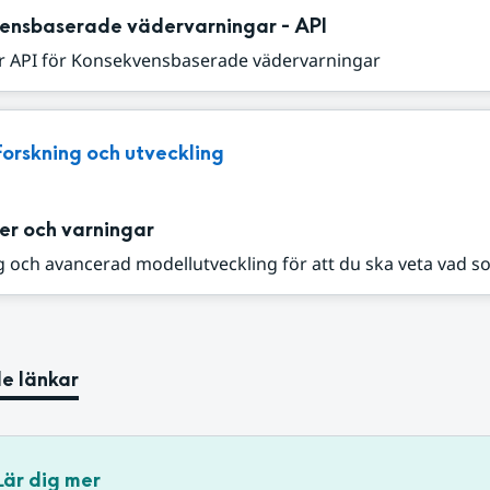
ensbaserade vädervarningar - API
r API för Konsekvensbaserade vädervarningar
Forskning och utveckling
er och varningar
 och avancerad modellutveckling för att du ska veta vad s
e länkar
Lär dig mer