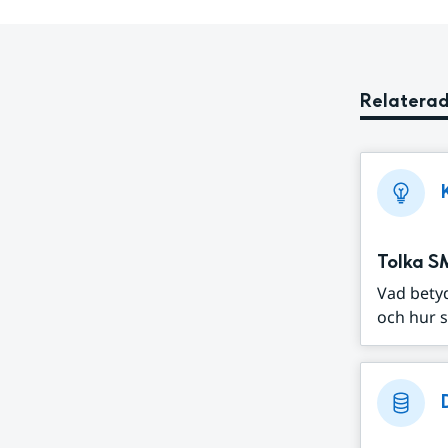
Relaterad
Tolka S
Vad bety
och hur s