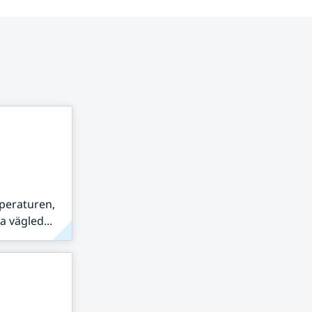
peraturen,
 vägled...