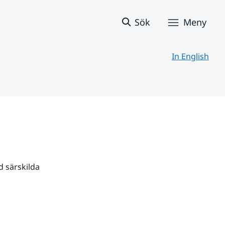
Sök
Meny
In English
 särskilda 