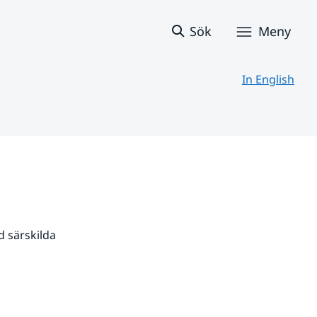
Sök
Meny
In English
 särskilda 