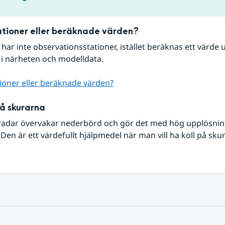
tioner eller beräknade värden?
r har inte observationsstationer, istället beräknas ett värde u
 i närheten och modelldata.
ioner eller beräknade värden?
på skurarna
radar övervakar nederbörd och gör det med hög upplösning 
Den är ett värdefullt hjälpmedel när man vill ha koll på sku