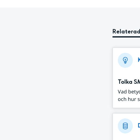
Relaterad
Tolka S
Vad bety
och hur s