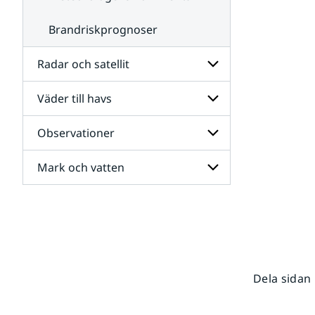
Brandriskprognoser
Radar och satellit
Väder till havs
Undersidor
för
Radar
Observationer
Undersidor
och
för
satellit
Väder
Mark och vatten
Undersidor
till
för
havs
Observationer
Undersidor
för
Mark
och
vatten
Dela sidan