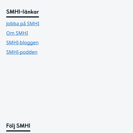
SMHI-länkar
Jobba på SMHI
Om SMHI
SMHI-bloggen
SMHI-podden
Följ SMHI