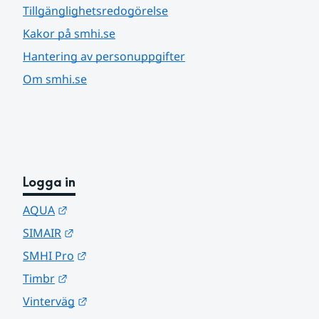
Tillgänglighetsredogörelse
Kakor på smhi.se
Hantering av personuppgifter
Om smhi.se
Logga in
Länk till annan webbplats.
AQUA
Länk till annan webbplats.
SIMAIR
Länk till annan webbplats.
SMHI Pro
Länk till annan webbplats.
Timbr
Länk till annan webbplats.
Vinterväg