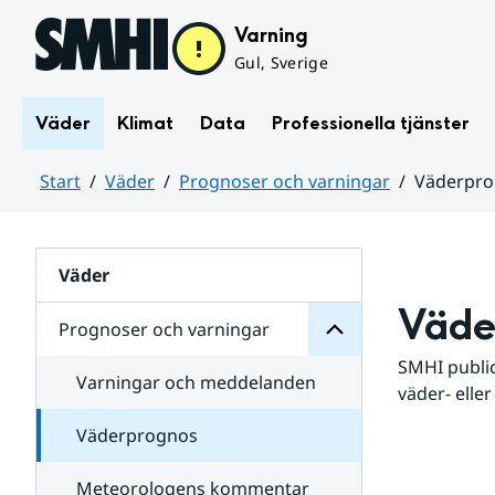
Hoppa till sidans innehåll
Varning
Gul, Sverige
Väder
Klimat
Data
Professionella tjänster
Start
Väder
Prognoser och varningar
Väderpr
varningar
och
Huvudinnehåll
Prognoser
för
Undersidor
Väder
Väde
Prognoser och varningar
SMHI public
Varningar och meddelanden
väder- eller
Väderprognos
Meteorologens kommentar