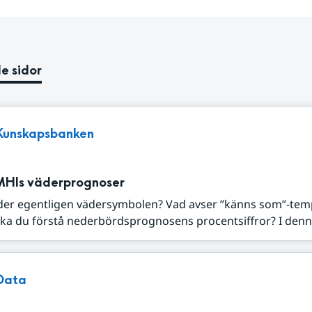
e sidor
Kunskapsbanken
MHIs väderprognoser
der egentligen vädersymbolen? Vad avser ”känns som”-tem
ka du förstå nederbördsprognosens procentsiffror? I denna
Data