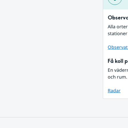
Observa
Alla orte
stationer
Observat
Få koll 
En väder
och rum. 
Radar