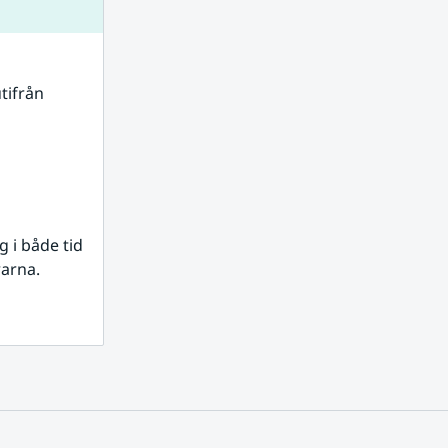
tifrån 
i både tid 
rarna.