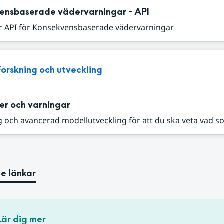
ensbaserade vädervarningar - API
r API för Konsekvensbaserade vädervarningar
Forskning och utveckling
er och varningar
 och avancerad modellutveckling för att du ska veta vad s
e länkar
Lär dig mer