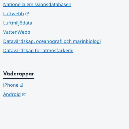
Nationella emissionsdatabasen
Länk till annan webbplats.
Luftwebb
Luftmiljödata
VattenWebb
Datavärdskap, oceanografi och marinbiologi
Datavärdskap för atmosfärkemi
Väderappar
Länk till annan webbplats.
iPhone
Länk till annan webbplats.
Android