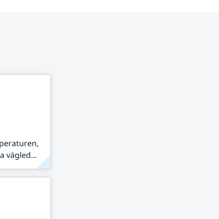
peraturen,
 vägled...