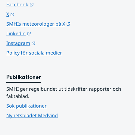
Länk till annan webbplats.
Facebook
Länk till annan webbplats.
X
Länk till annan webbplats.
SMHIs meteorologer på X
Länk till annan webbplats.
Linkedin
Länk till annan webbplats.
Instagram
Policy för sociala medier
Publikationer
SMHI ger regelbundet ut tidskrifter, rapporter och 
faktablad.
Sök publikationer
Nyhetsbladet Medvind