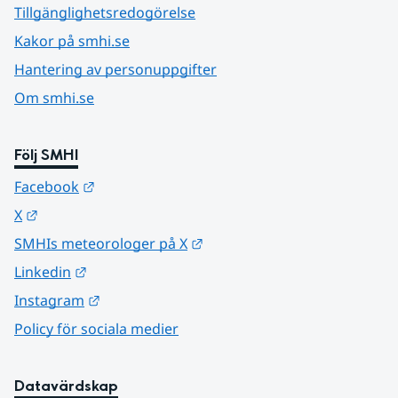
Tillgänglighetsredogörelse
Kakor på smhi.se
Hantering av personuppgifter
Om smhi.se
Följ SMHI
Länk till annan webbplats.
Facebook
Länk till annan webbplats.
X
Länk till annan webbplats.
SMHIs meteorologer på X
Länk till annan webbplats.
Linkedin
Länk till annan webbplats.
Instagram
Policy för sociala medier
Datavärdskap