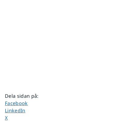
Dela sidan på
:
Dela sidan på
Facebook
Dela sidan på
LinkedIn
Dela sidan på
X