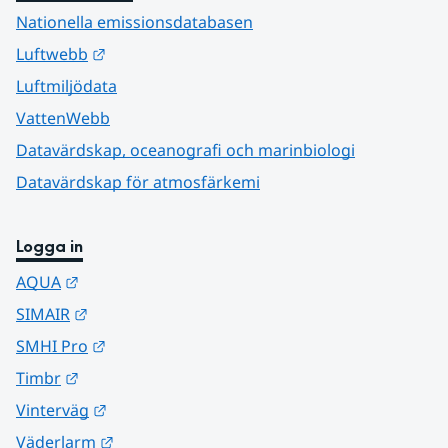
Nationella emissionsdatabasen
Länk till annan webbplats.
Luftwebb
Luftmiljödata
VattenWebb
Datavärdskap, oceanografi och marinbiologi
Datavärdskap för atmosfärkemi
Logga in
Länk till annan webbplats.
AQUA
Länk till annan webbplats.
SIMAIR
Länk till annan webbplats.
SMHI Pro
Länk till annan webbplats.
Timbr
Länk till annan webbplats.
Vinterväg
Länk till annan webbplats.
Väderlarm