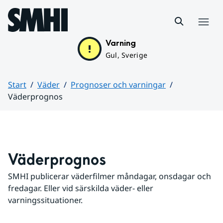
Hoppa till sidans innehåll
Meny
Varning
Gul, Sverige
Start
Väder
Prognoser och varningar
Väderprognos
Huvudinnehåll
Väderprognos
SMHI publicerar väderfilmer måndagar, onsdagar och 
fredagar. Eller vid särskilda väder- eller 
varningssituationer.