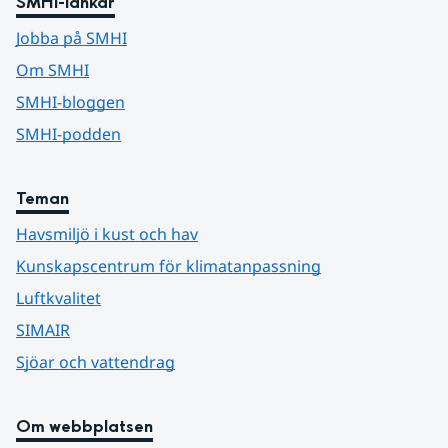
SMHI-länkar
Jobba på SMHI
Om SMHI
SMHI-bloggen
SMHI-podden
Teman
Havsmiljö i kust och hav
Kunskapscentrum för klimatanpassning
Luftkvalitet
SIMAIR
Sjöar och vattendrag
Om webbplatsen