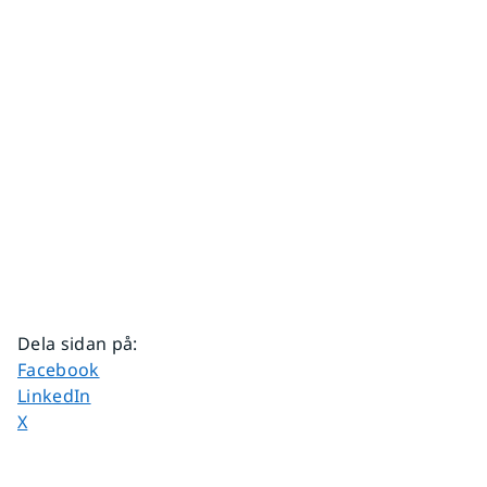
Dela sidan på
:
Dela sidan på
Facebook
Dela sidan på
LinkedIn
Dela sidan på
X