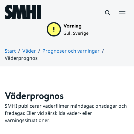
Hoppa till sidans innehåll
Meny
Varning
Gul, Sverige
Start
Väder
Prognoser och varningar
Väderprognos
Huvudinnehåll
Väderprognos
SMHI publicerar väderfilmer måndagar, onsdagar och 
fredagar. Eller vid särskilda väder- eller 
varningssituationer.