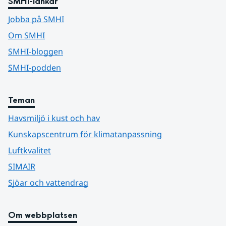
SMHI-länkar
Jobba på SMHI
Om SMHI
SMHI-bloggen
SMHI-podden
Teman
Havsmiljö i kust och hav
Kunskapscentrum för klimatanpassning
Luftkvalitet
SIMAIR
Sjöar och vattendrag
Om webbplatsen