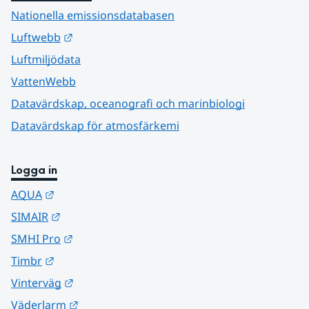
Nationella emissionsdatabasen
Länk till annan webbplats.
Luftwebb
Luftmiljödata
VattenWebb
Datavärdskap, oceanografi och marinbiologi
Datavärdskap för atmosfärkemi
Logga in
Länk till annan webbplats.
AQUA
Länk till annan webbplats.
SIMAIR
Länk till annan webbplats.
SMHI Pro
Länk till annan webbplats.
Timbr
Länk till annan webbplats.
Vinterväg
Länk till annan webbplats.
Väderlarm