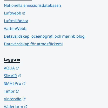
Nationella emissionsdatabasen
Länk till annan webbplats.
Luftwebb
Luftmiljödata
VattenWebb
Datavärdskap, oceanografi och marinbiologi
Datavärdskap för atmosfärkemi
Logga in
Länk till annan webbplats.
AQUA
Länk till annan webbplats.
SIMAIR
Länk till annan webbplats.
SMHI Pro
Länk till annan webbplats.
Timbr
Länk till annan webbplats.
Vinterväg
Länk till annan webbplats.
Väderlarm