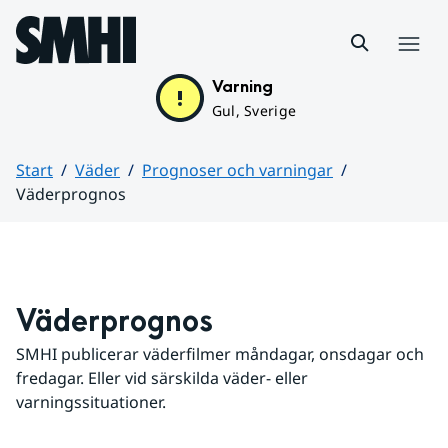
Hoppa till sidans innehåll
Meny
Varning
Gul, Sverige
Start
Väder
Prognoser och varningar
Väderprognos
Huvudinnehåll
Väderprognos
SMHI publicerar väderfilmer måndagar, onsdagar och 
fredagar. Eller vid särskilda väder- eller 
varningssituationer.