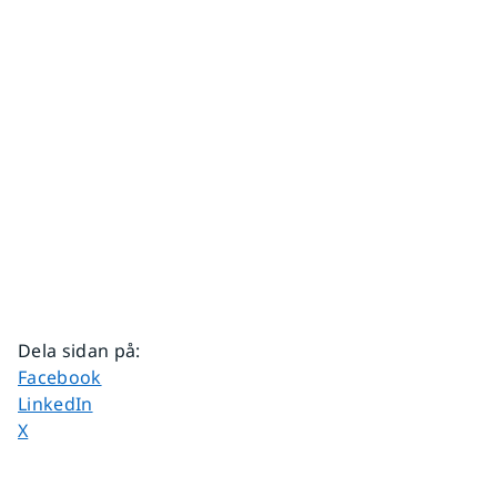
Dela sidan på
:
Dela sidan på
Facebook
Dela sidan på
LinkedIn
Dela sidan på
X