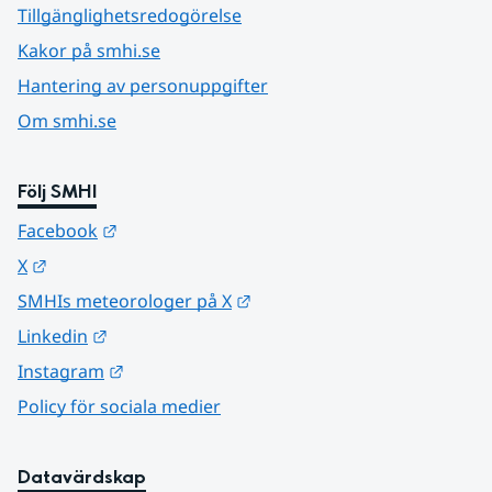
Tillgänglighetsredogörelse
Kakor på smhi.se
Hantering av personuppgifter
Om smhi.se
Följ SMHI
Länk till annan webbplats.
Facebook
Länk till annan webbplats.
X
Länk till annan webbplats.
SMHIs meteorologer på X
Länk till annan webbplats.
Linkedin
Länk till annan webbplats.
Instagram
Policy för sociala medier
Datavärdskap