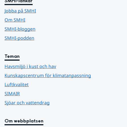
SMHI-länkar
Jobba på SMHI
Om SMHI
SMHI-bloggen
SMHI-podden
Teman
Havsmiljö i kust och hav
Kunskapscentrum för klimatanpassning
Luftkvalitet
SIMAIR
Sjöar och vattendrag
Om webbplatsen