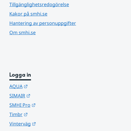
Tillgänglighetsredogörelse
Kakor på smhi.se
Hantering av personuppgifter
Om smhi.se
Logga in
Länk till annan webbplats.
AQUA
Länk till annan webbplats.
SIMAIR
Länk till annan webbplats.
SMHI Pro
Länk till annan webbplats.
Timbr
Länk till annan webbplats.
Vinterväg