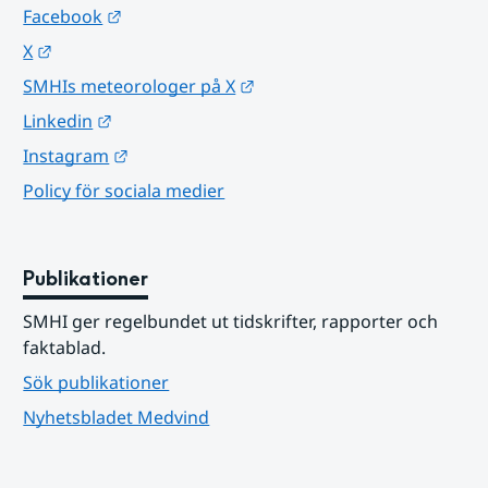
Länk till annan webbplats.
Facebook
Länk till annan webbplats.
X
Länk till annan webbplats.
SMHIs meteorologer på X
Länk till annan webbplats.
Linkedin
Länk till annan webbplats.
Instagram
Policy för sociala medier
Publikationer
SMHI ger regelbundet ut tidskrifter, rapporter och 
faktablad.
Sök publikationer
Nyhetsbladet Medvind