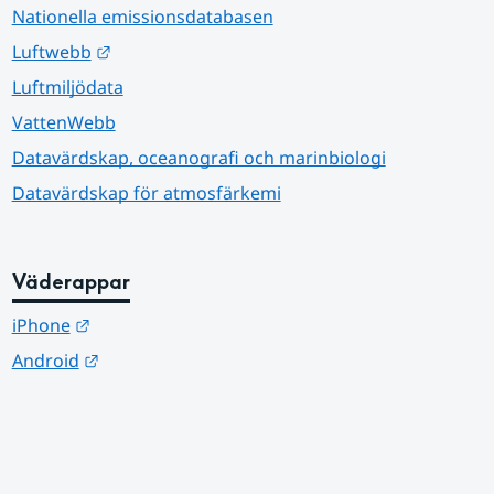
Nationella emissionsdatabasen
Länk till annan webbplats.
Luftwebb
Luftmiljödata
VattenWebb
Datavärdskap, oceanografi och marinbiologi
Datavärdskap för atmosfärkemi
Väderappar
Länk till annan webbplats.
iPhone
Länk till annan webbplats.
Android