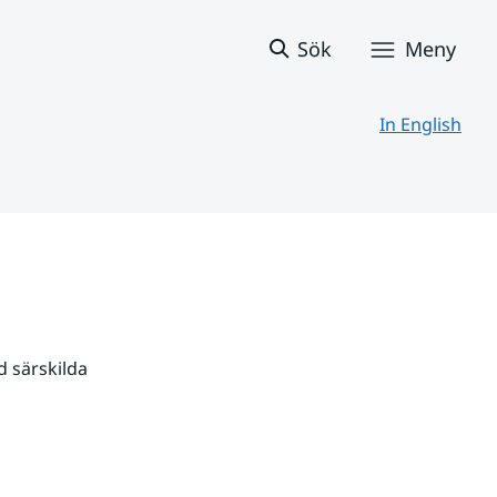
Sök
Meny
In English
 särskilda 