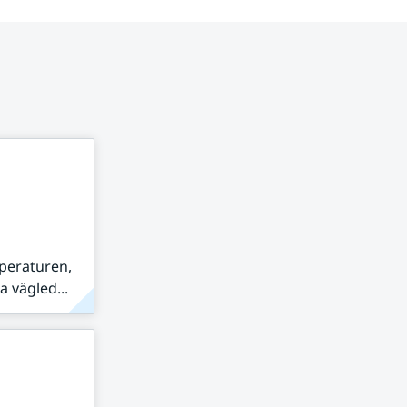
peraturen,
 vägled...