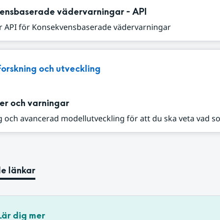
ensbaserade vädervarningar - API
r API för Konsekvensbaserade vädervarningar
Forskning och utveckling
er och varningar
 och avancerad modellutveckling för att du ska veta vad s
e länkar
Lär dig mer