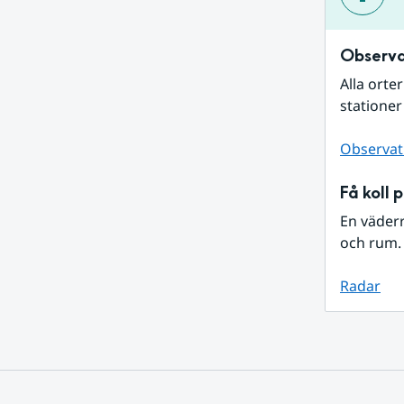
Observa
Alla orte
stationer
Observat
Få koll 
En väder
och rum. 
Radar