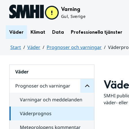
Hoppa till sidans innehåll
Varning
Gul, Sverige
Väder
Klimat
Data
Professionella tjänster
Start
Väder
Prognoser och varningar
Väderpr
varningar
och
Huvudinnehåll
Prognoser
för
Undersidor
Väder
Väde
Prognoser och varningar
SMHI public
Varningar och meddelanden
väder- eller
Väderprognos
Meteorologens kommentar