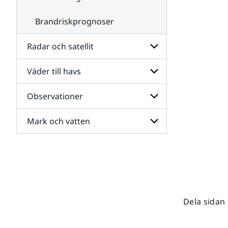
Brandriskprognoser
Radar och satellit
Väder till havs
Undersidor
för
Radar
Observationer
Undersidor
och
för
satellit
Väder
Mark och vatten
Undersidor
till
för
havs
Observationer
Undersidor
för
Mark
och
vatten
Dela sidan