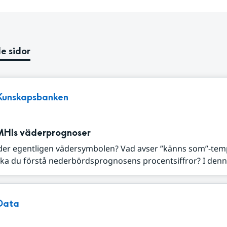
e sidor
Kunskapsbanken
MHIs väderprognoser
der egentligen vädersymbolen? Vad avser ”känns som”-tem
ka du förstå nederbördsprognosens procentsiffror? I denna
Data