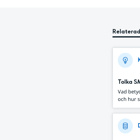
Relaterad
Tolka S
Vad bety
och hur s