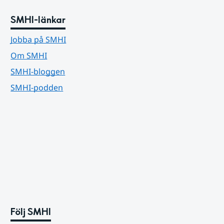
SMHI-länkar
Jobba på SMHI
Om SMHI
SMHI-bloggen
SMHI-podden
Följ SMHI