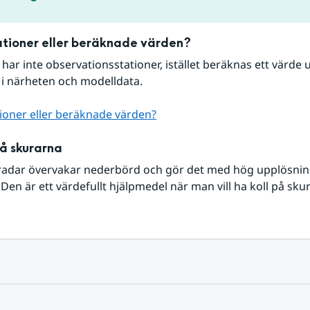
tioner eller beräknade värden?
r har inte observationsstationer, istället beräknas ett värde u
 i närheten och modelldata.
ioner eller beräknade värden?
på skurarna
radar övervakar nederbörd och gör det med hög upplösning 
Den är ett värdefullt hjälpmedel när man vill ha koll på sku