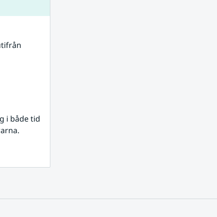
tifrån 
i både tid 
rarna.