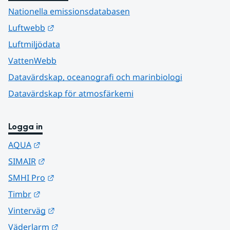
Nationella emissionsdatabasen
Länk till annan webbplats.
Luftwebb
Luftmiljödata
VattenWebb
Datavärdskap, oceanografi och marinbiologi
Datavärdskap för atmosfärkemi
Logga in
Länk till annan webbplats.
AQUA
Länk till annan webbplats.
SIMAIR
Länk till annan webbplats.
SMHI Pro
Länk till annan webbplats.
Timbr
Länk till annan webbplats.
Vinterväg
Länk till annan webbplats.
Väderlarm