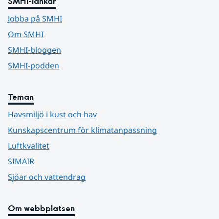
SMHI-länkar
Jobba på SMHI
Om SMHI
SMHI-bloggen
SMHI-podden
Teman
Havsmiljö i kust och hav
Kunskapscentrum för klimatanpassning
Luftkvalitet
SIMAIR
Sjöar och vattendrag
Om webbplatsen