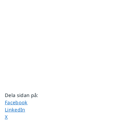
Dela sidan på
:
Dela sidan på
Facebook
Dela sidan på
LinkedIn
Dela sidan på
X