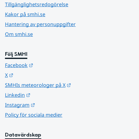
Tillgänglighetsredogörelse
Kakor på smhi.se
Hantering av personuppgifter
Om smhi.se
Följ SMHI
Länk till annan webbplats.
Facebook
Länk till annan webbplats.
X
Länk till annan webbplats.
SMHIs meteorologer på X
Länk till annan webbplats.
Linkedin
Länk till annan webbplats.
Instagram
Policy för sociala medier
Datavärdskap