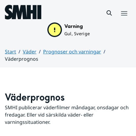
Hoppa till sidans innehåll
Meny
Varning
Gul, Sverige
Start
Väder
Prognoser och varningar
Väderprognos
Huvudinnehåll
Väderprognos
SMHI publicerar väderfilmer måndagar, onsdagar och 
fredagar. Eller vid särskilda väder- eller 
varningssituationer.