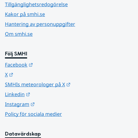
Tillgänglighetsredogörelse
Kakor på smhi.se
Hantering av personuppgifter
Om smhi.se
Följ SMHI
Länk till annan webbplats.
Facebook
Länk till annan webbplats.
X
Länk till annan webbplats.
SMHIs meteorologer på X
Länk till annan webbplats.
Linkedin
Länk till annan webbplats.
Instagram
Policy för sociala medier
Datavärdskap