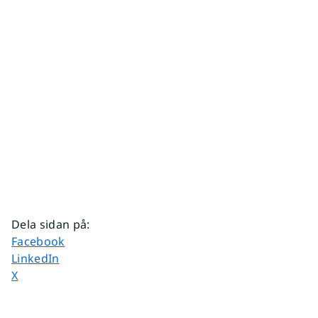
Dela sidan på
:
Dela sidan på
Facebook
Dela sidan på
LinkedIn
Dela sidan på
X