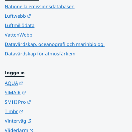
Nationella emissionsdatabasen
Länk till annan webbplats.
Luftwebb
Luftmiljödata
VattenWebb
Datavärdskap, oceanografi och marinbiologi
Datavärdskap för atmosfärkemi
Logga in
Länk till annan webbplats.
AQUA
Länk till annan webbplats.
SIMAIR
Länk till annan webbplats.
SMHI Pro
Länk till annan webbplats.
Timbr
Länk till annan webbplats.
Vinterväg
Länk till annan webbplats.
Väderlarm