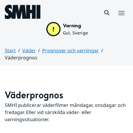
Hoppa till sidans innehåll
Meny
Varning
Gul, Sverige
Start
Väder
Prognoser och varningar
Väderprognos
Huvudinnehåll
Väderprognos
SMHI publicerar väderfilmer måndagar, onsdagar och 
fredagar. Eller vid särskilda väder- eller 
varningssituationer.