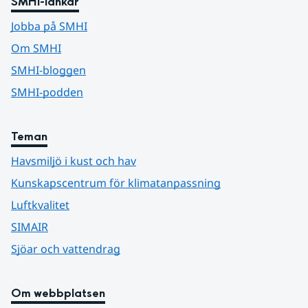
SMHI-länkar
Jobba på SMHI
Om SMHI
SMHI-bloggen
SMHI-podden
Teman
Havsmiljö i kust och hav
Kunskapscentrum för klimatanpassning
Luftkvalitet
SIMAIR
Sjöar och vattendrag
Om webbplatsen