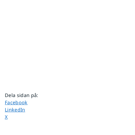
Dela sidan på
:
Dela sidan på
Facebook
Dela sidan på
LinkedIn
Dela sidan på
X