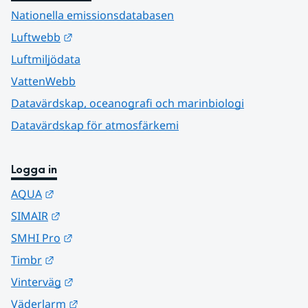
Nationella emissionsdatabasen
Länk till annan webbplats.
Luftwebb
Luftmiljödata
VattenWebb
Datavärdskap, oceanografi och marinbiologi
Datavärdskap för atmosfärkemi
Logga in
Länk till annan webbplats.
AQUA
Länk till annan webbplats.
SIMAIR
Länk till annan webbplats.
SMHI Pro
Länk till annan webbplats.
Timbr
Länk till annan webbplats.
Vinterväg
Länk till annan webbplats.
Väderlarm