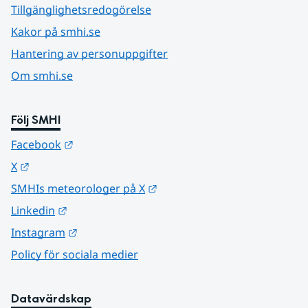
Tillgänglighetsredogörelse
Kakor på smhi.se
Hantering av personuppgifter
Om smhi.se
Följ SMHI
Länk till annan webbplats.
Facebook
Länk till annan webbplats.
X
Länk till annan webbplats.
SMHIs meteorologer på X
Länk till annan webbplats.
Linkedin
Länk till annan webbplats.
Instagram
Policy för sociala medier
Datavärdskap