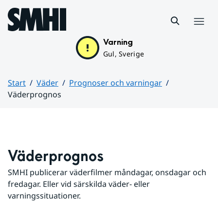
Hoppa till sidans innehåll
Meny
Varning
Gul, Sverige
Start
Väder
Prognoser och varningar
Väderprognos
Huvudinnehåll
Väderprognos
SMHI publicerar väderfilmer måndagar, onsdagar och 
fredagar. Eller vid särskilda väder- eller 
varningssituationer.