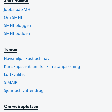
SMHI-länkar
Jobba på SMHI
Om SMHI
SMHI-bloggen
SMHI-podden
Teman
Havsmiljö i kust och hav
Kunskapscentrum för klimatanpassning
Luftkvalitet
SIMAIR
Sjöar och vattendrag
Om webbplatsen