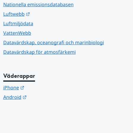
Nationella emissionsdatabasen
Länk till annan webbplats.
Luftwebb
Luftmiljödata
VattenWebb
Datavärdskap, oceanografi och marinbiologi
Datavärdskap för atmosfärkemi
Väderappar
Länk till annan webbplats.
iPhone
Länk till annan webbplats.
Android