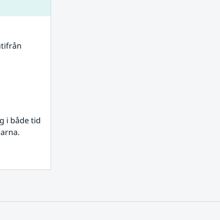
tifrån 
i både tid 
rarna.