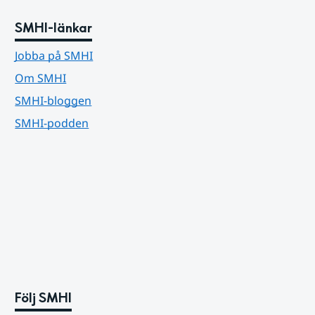
SMHI-länkar
Jobba på SMHI
Om SMHI
SMHI-bloggen
SMHI-podden
Följ SMHI