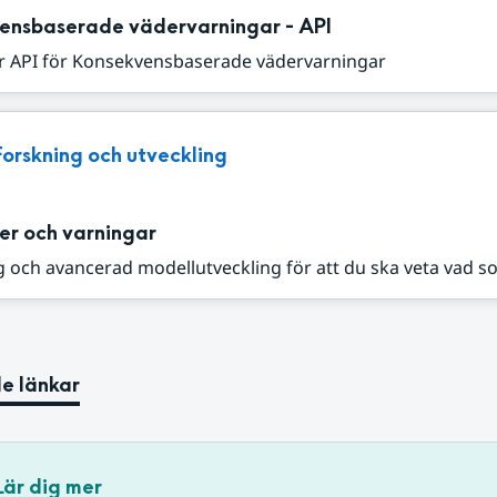
ensbaserade vädervarningar - API
r API för Konsekvensbaserade vädervarningar
Forskning och utveckling
er och varningar
 och avancerad modellutveckling för att du ska veta vad s
e länkar
Lär dig mer