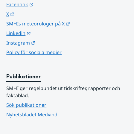
Länk till annan webbplats.
Facebook
Länk till annan webbplats.
X
Länk till annan webbplats.
SMHIs meteorologer på X
Länk till annan webbplats.
Linkedin
Länk till annan webbplats.
Instagram
Policy för sociala medier
Publikationer
SMHI ger regelbundet ut tidskrifter, rapporter och 
faktablad.
Sök publikationer
Nyhetsbladet Medvind