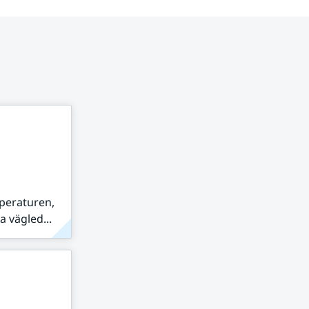
peraturen,
 vägled...