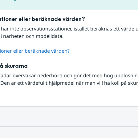
tioner eller beräknade värden?
r har inte observationsstationer, istället beräknas ett värde u
 i närheten och modelldata.
ioner eller beräknade värden?
på skurarna
radar övervakar nederbörd och gör det med hög upplösning 
Den är ett värdefullt hjälpmedel när man vill ha koll på sku