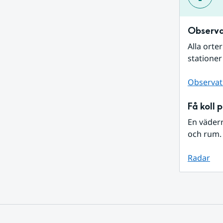
Observa
Alla orte
stationer
Observat
Få koll 
En väder
och rum. 
Radar