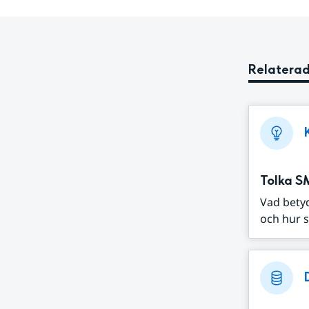
Relaterad
Tolka S
Vad bety
och hur s