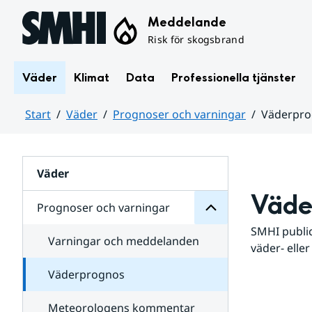
Hoppa till sidans innehåll
Meddelande
Risk för skogsbrand
Väder
Klimat
Data
Professionella tjänster
Start
Väder
Prognoser och varningar
Väderpr
varningar
och
Huvudinnehåll
Prognoser
för
Undersidor
Väder
Väde
Prognoser och varningar
SMHI public
Varningar och meddelanden
väder- eller
Väderprognos
Meteorologens kommentar