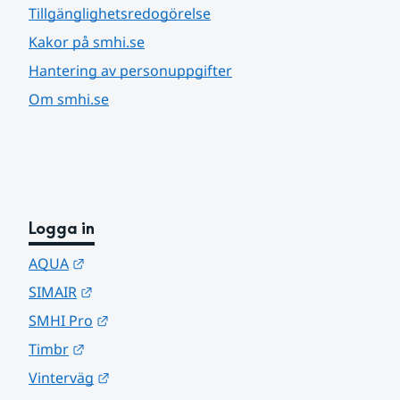
Tillgänglighetsredogörelse
Kakor på smhi.se
Hantering av personuppgifter
Om smhi.se
Logga in
Länk till annan webbplats.
AQUA
Länk till annan webbplats.
SIMAIR
Länk till annan webbplats.
SMHI Pro
Länk till annan webbplats.
Timbr
Länk till annan webbplats.
Vinterväg