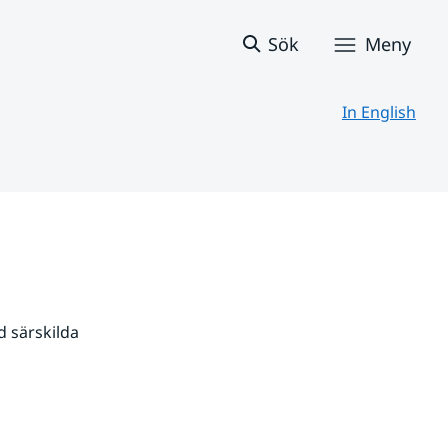
Sök
Meny
In English
 särskilda 