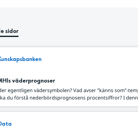
e sidor
Kunskapsbanken
MHIs väderprognoser
der egentligen vädersymbolen? Vad avser ”känns som”-tem
ka du förstå nederbördsprognosens procentsiffror? I denna
Data