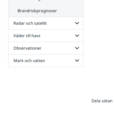
Brandriskprognoser
Radar och satellit
Väder till havs
Undersidor
för
Radar
Observationer
Undersidor
och
för
satellit
Väder
Mark och vatten
Undersidor
till
för
havs
Observationer
Undersidor
för
Mark
och
vatten
Dela sidan