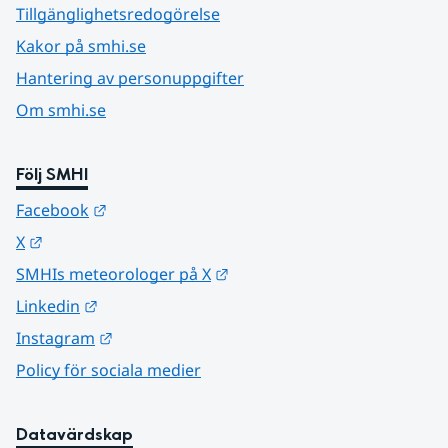
Tillgänglighetsredogörelse
Kakor på smhi.se
Hantering av personuppgifter
Om smhi.se
Följ SMHI
Länk till annan webbplats.
Facebook
Länk till annan webbplats.
X
Länk till annan webbplats.
SMHIs meteorologer på X
Länk till annan webbplats.
Linkedin
Länk till annan webbplats.
Instagram
Policy för sociala medier
Datavärdskap