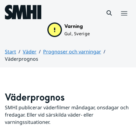
Hoppa till sidans innehåll
Meny
Varning
Gul, Sverige
Start
Väder
Prognoser och varningar
Väderprognos
Huvudinnehåll
Väderprognos
SMHI publicerar väderfilmer måndagar, onsdagar och 
fredagar. Eller vid särskilda väder- eller 
varningssituationer.