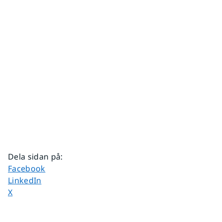
Dela sidan på
:
Dela sidan på
Facebook
Dela sidan på
LinkedIn
Dela sidan på
X