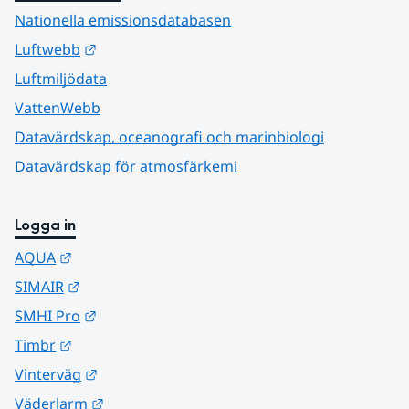
Nationella emissionsdatabasen
Länk till annan webbplats.
Luftwebb
Luftmiljödata
VattenWebb
Datavärdskap, oceanografi och marinbiologi
Datavärdskap för atmosfärkemi
Logga in
Länk till annan webbplats.
AQUA
Länk till annan webbplats.
SIMAIR
Länk till annan webbplats.
SMHI Pro
Länk till annan webbplats.
Timbr
Länk till annan webbplats.
Vinterväg
Länk till annan webbplats.
Väderlarm