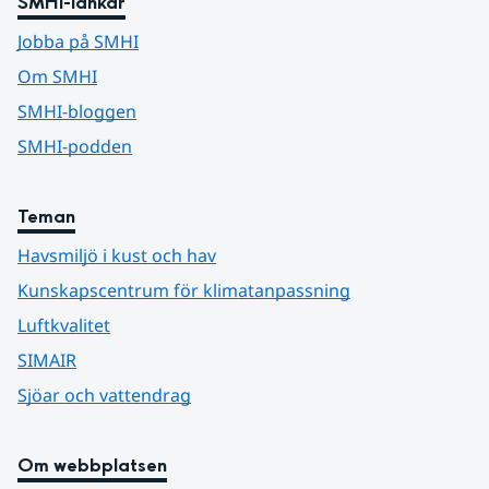
SMHI-länkar
Jobba på SMHI
Om SMHI
SMHI-bloggen
SMHI-podden
Teman
Havsmiljö i kust och hav
Kunskapscentrum för klimatanpassning
Luftkvalitet
SIMAIR
Sjöar och vattendrag
Om webbplatsen