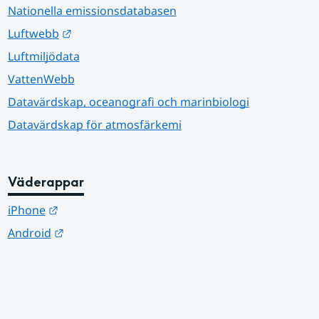
Nationella emissionsdatabasen
Länk till annan webbplats.
Luftwebb
Luftmiljödata
VattenWebb
Datavärdskap, oceanografi och marinbiologi
Datavärdskap för atmosfärkemi
Väderappar
Länk till annan webbplats.
iPhone
Länk till annan webbplats.
Android