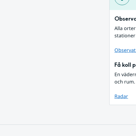
Observa
Alla orte
stationer
Observat
Få koll 
En väder
och rum. 
Radar