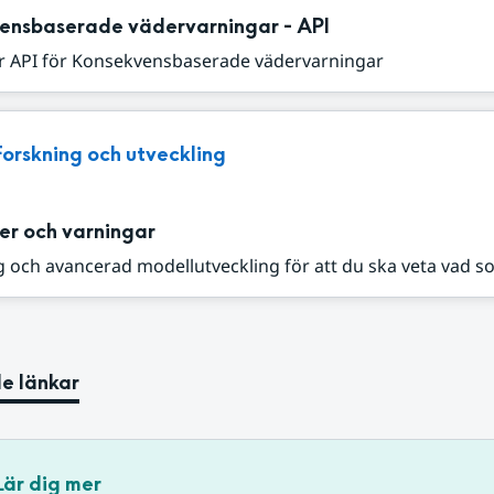
ensbaserade vädervarningar - API
r API för Konsekvensbaserade vädervarningar
Forskning och utveckling
er och varningar
 och avancerad modellutveckling för att du ska veta vad s
e länkar
Lär dig mer