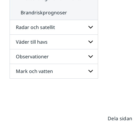
Brandriskprognoser
Radar och satellit
Väder till havs
Undersidor
för
Radar
Observationer
Undersidor
och
för
satellit
Väder
Mark och vatten
Undersidor
till
för
havs
Observationer
Undersidor
för
Mark
och
vatten
Dela sidan