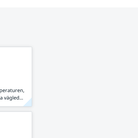
peraturen,
 vägled...