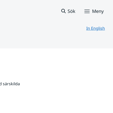
Sök
Meny
In English
 särskilda 