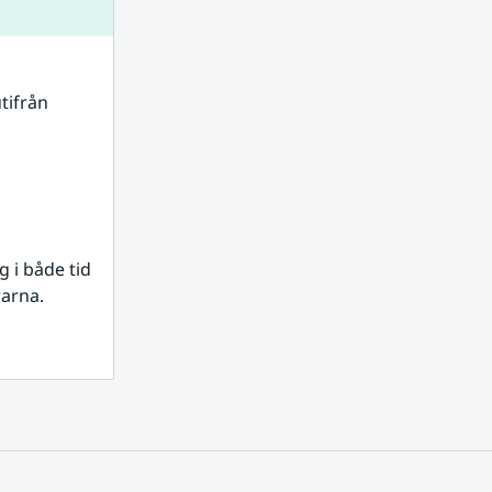
tifrån 
i både tid 
rarna.