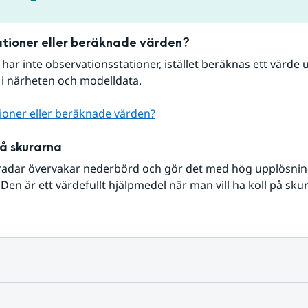
tioner eller beräknade värden?
r har inte observationsstationer, istället beräknas ett värde u
 i närheten och modelldata.
ioner eller beräknade värden?
på skurarna
radar övervakar nederbörd och gör det med hög upplösning 
Den är ett värdefullt hjälpmedel när man vill ha koll på sku