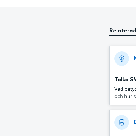
Relaterad
Tolka S
Vad bety
och hur s