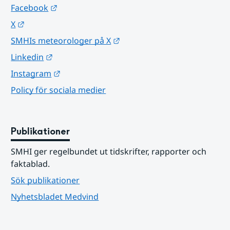
Länk till annan webbplats.
Facebook
Länk till annan webbplats.
X
Länk till annan webbplats.
SMHIs meteorologer på X
Länk till annan webbplats.
Linkedin
Länk till annan webbplats.
Instagram
Policy för sociala medier
Publikationer
SMHI ger regelbundet ut tidskrifter, rapporter och 
faktablad.
Sök publikationer
Nyhetsbladet Medvind