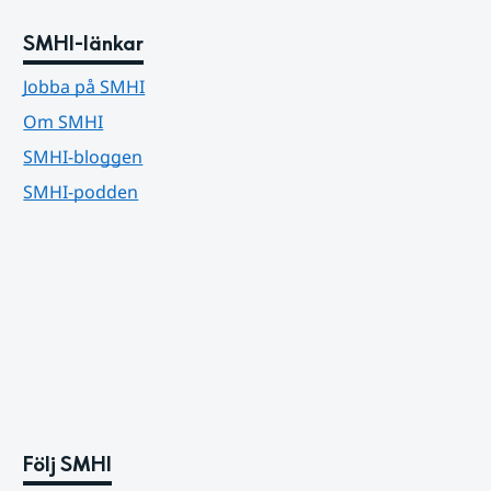
SMHI-länkar
Jobba på SMHI
Om SMHI
SMHI-bloggen
SMHI-podden
Följ SMHI