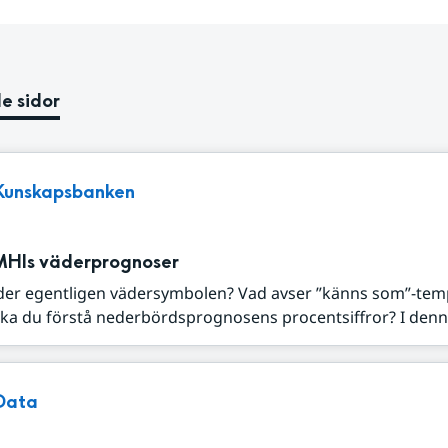
e sidor
Kunskapsbanken
MHIs väderprognoser
der egentligen vädersymbolen? Vad avser ”känns som”-tem
ka du förstå nederbördsprognosens procentsiffror? I denna
Data