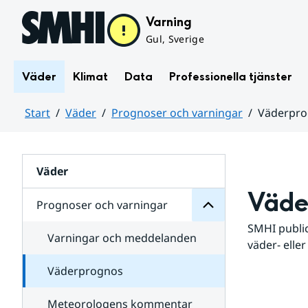
Hoppa till sidans innehåll
Varning
Gul, Sverige
Väder
Klimat
Data
Professionella tjänster
Start
Väder
Prognoser och varningar
Väderpr
varningar
och
Huvudinnehåll
Prognoser
för
Undersidor
Väder
Väde
Prognoser och varningar
SMHI public
Varningar och meddelanden
väder- eller
Väderprognos
Meteorologens kommentar