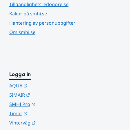
Tillgänglighetsredogörelse
Kakor på smhi.se
Hantering av personuppgifter
Om smhi.se
Logga in
Länk till annan webbplats.
AQUA
Länk till annan webbplats.
SIMAIR
Länk till annan webbplats.
SMHI Pro
Länk till annan webbplats.
Timbr
Länk till annan webbplats.
Vinterväg