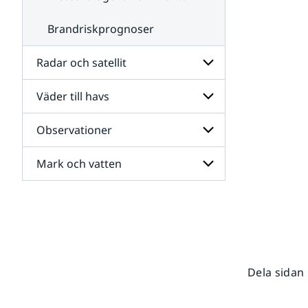
Brandriskprognoser
Radar och satellit
Väder till havs
Undersidor
för
Radar
Observationer
Undersidor
och
för
satellit
Väder
Mark och vatten
Undersidor
till
för
havs
Observationer
Undersidor
för
Mark
och
vatten
Dela sidan