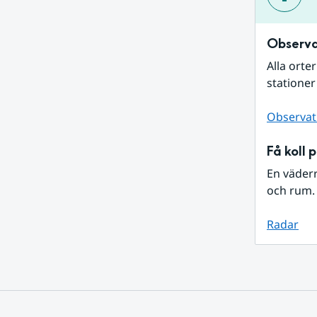
Observa
Alla orte
stationer
Observat
Få koll 
En väder
och rum. 
Radar