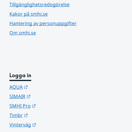
Tillgänglighetsredogörelse
Kakor på smhi.se
Hantering av personuppgifter
Om smhi.se
Logga in
Länk till annan webbplats.
AQUA
Länk till annan webbplats.
SIMAIR
Länk till annan webbplats.
SMHI Pro
Länk till annan webbplats.
Timbr
Länk till annan webbplats.
Vinterväg