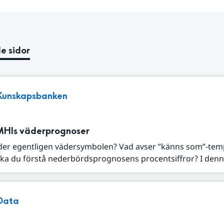
e sidor
Kunskapsbanken
MHIs väderprognoser
der egentligen vädersymbolen? Vad avser ”känns som”-tem
ka du förstå nederbördsprognosens procentsiffror? I denna
Data