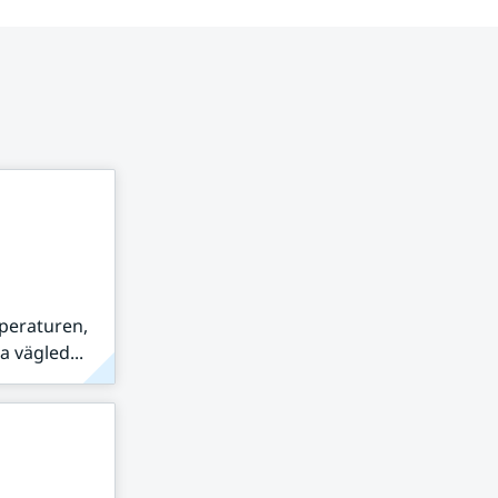
peraturen,
 vägled...