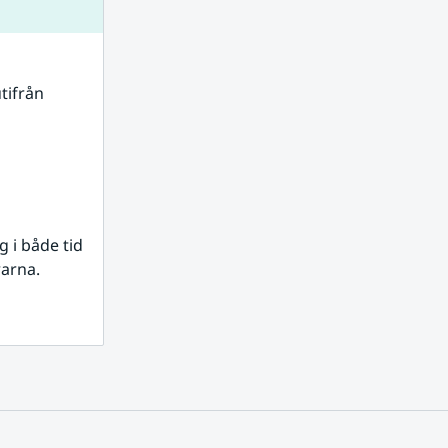
tifrån 
i både tid 
rarna.