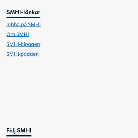
SMHI-länkar
Jobba på SMHI
Om SMHI
SMHI-bloggen
SMHI-podden
Följ SMHI