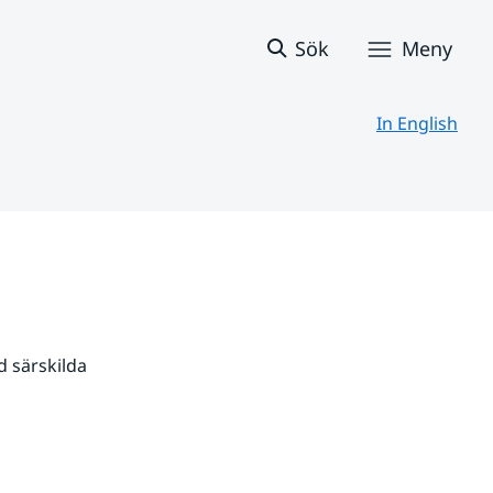
Sök
Meny
In English
 särskilda 