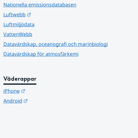
Nationella emissionsdatabasen
Länk till annan webbplats.
Luftwebb
Luftmiljödata
VattenWebb
Datavärdskap, oceanografi och marinbiologi
Datavärdskap för atmosfärkemi
Väderappar
Länk till annan webbplats.
iPhone
Länk till annan webbplats.
Android