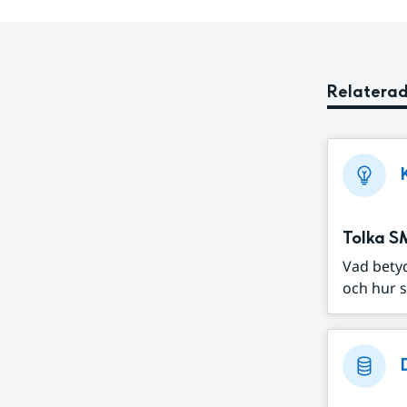
Relaterad
Tolka S
Vad bety
och hur s