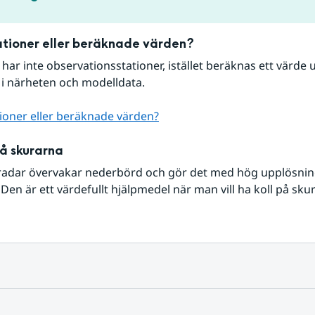
tioner eller beräknade värden?
r har inte observationsstationer, istället beräknas ett värde u
 i närheten och modelldata.
ioner eller beräknade värden?
på skurarna
radar övervakar nederbörd och gör det med hög upplösning 
Den är ett värdefullt hjälpmedel när man vill ha koll på sku