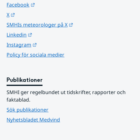
Länk till annan webbplats.
Facebook
Länk till annan webbplats.
X
Länk till annan webbplats.
SMHIs meteorologer på X
Länk till annan webbplats.
Linkedin
Länk till annan webbplats.
Instagram
Policy för sociala medier
Publikationer
SMHI ger regelbundet ut tidskrifter, rapporter och 
faktablad.
Sök publikationer
Nyhetsbladet Medvind