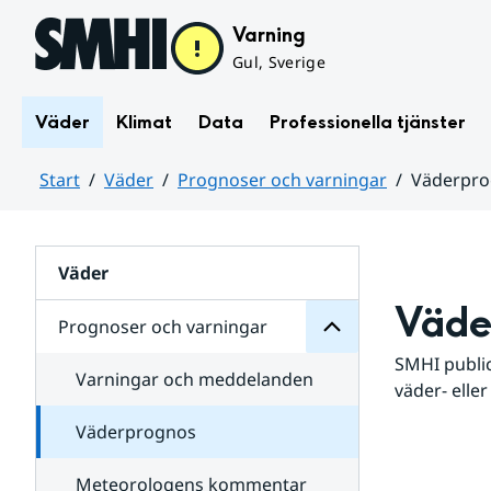
Hoppa till sidans innehåll
Varning
Gul, Sverige
Väder
Klimat
Data
Professionella tjänster
Start
Väder
Prognoser och varningar
Väderpr
varningar
och
Huvudinnehåll
Prognoser
för
Undersidor
Väder
Väde
Prognoser och varningar
SMHI public
Varningar och meddelanden
väder- eller
Väderprognos
Meteorologens kommentar