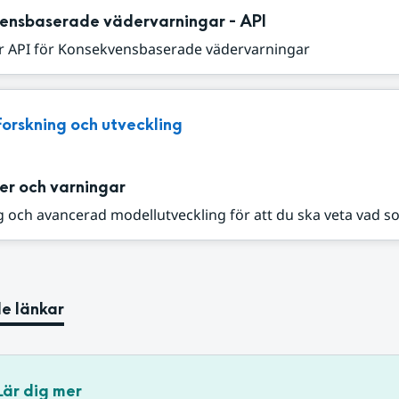
ensbaserade vädervarningar - API
r API för Konsekvensbaserade vädervarningar
Forskning och utveckling
er och varningar
 och avancerad modellutveckling för att du ska veta vad s
e länkar
Lär dig mer