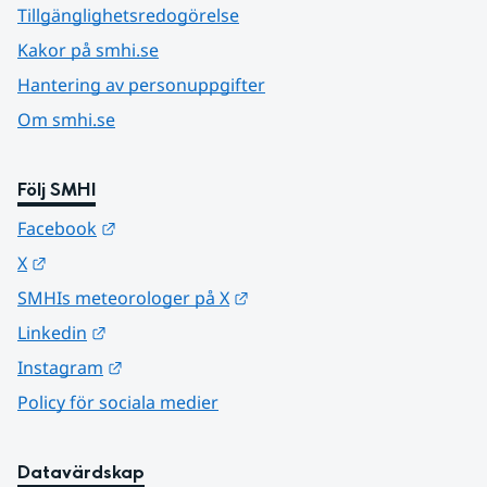
Tillgänglighetsredogörelse
Kakor på smhi.se
Hantering av personuppgifter
Om smhi.se
Följ SMHI
Länk till annan webbplats.
Facebook
Länk till annan webbplats.
X
Länk till annan webbplats.
SMHIs meteorologer på X
Länk till annan webbplats.
Linkedin
Länk till annan webbplats.
Instagram
Policy för sociala medier
Datavärdskap