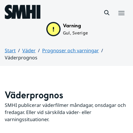
Hoppa till sidans innehåll
Meny
Varning
Gul, Sverige
Start
Väder
Prognoser och varningar
Väderprognos
Huvudinnehåll
Väderprognos
SMHI publicerar väderfilmer måndagar, onsdagar och 
fredagar. Eller vid särskilda väder- eller 
varningssituationer.