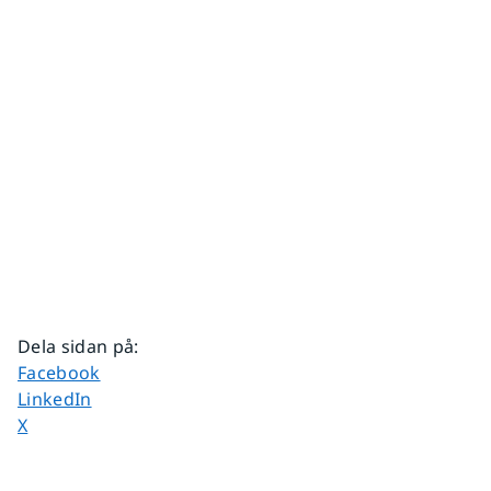
Dela sidan på
:
Dela sidan på
Facebook
Dela sidan på
LinkedIn
Dela sidan på
X