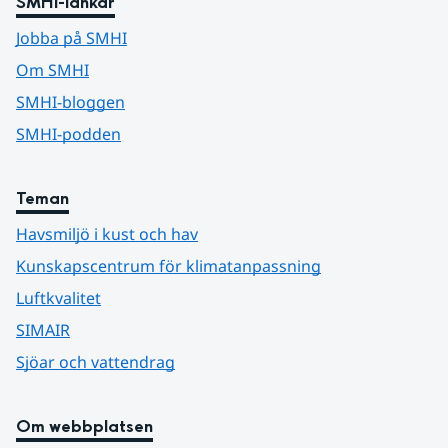
SMHI-länkar
Jobba på SMHI
Om SMHI
SMHI-bloggen
SMHI-podden
Teman
Havsmiljö i kust och hav
Kunskapscentrum för klimatanpassning
Luftkvalitet
SIMAIR
Sjöar och vattendrag
Om webbplatsen