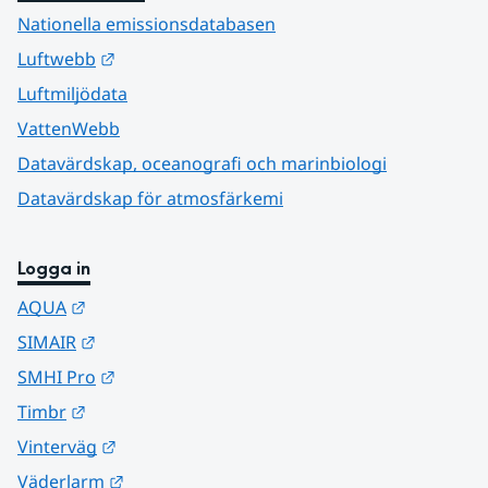
Nationella emissionsdatabasen
Länk till annan webbplats.
Luftwebb
Luftmiljödata
VattenWebb
Datavärdskap, oceanografi och marinbiologi
Datavärdskap för atmosfärkemi
Logga in
Länk till annan webbplats.
AQUA
Länk till annan webbplats.
SIMAIR
Länk till annan webbplats.
SMHI Pro
Länk till annan webbplats.
Timbr
Länk till annan webbplats.
Vinterväg
Länk till annan webbplats.
Väderlarm