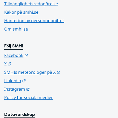
Tillgänglighetsredogörelse
Kakor på smhi.se
Hantering av personuppgifter
Om smhi.se
Följ SMHI
Länk till annan webbplats.
Facebook
Länk till annan webbplats.
X
Länk till annan webbplats.
SMHIs meteorologer på X
Länk till annan webbplats.
Linkedin
Länk till annan webbplats.
Instagram
Policy för sociala medier
Datavärdskap