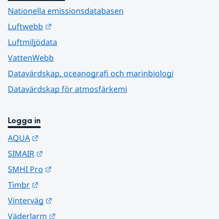
Nationella emissionsdatabasen
Länk till annan webbplats.
Luftwebb
Luftmiljödata
VattenWebb
Datavärdskap, oceanografi och marinbiologi
Datavärdskap för atmosfärkemi
Logga in
Länk till annan webbplats.
AQUA
Länk till annan webbplats.
SIMAIR
Länk till annan webbplats.
SMHI Pro
Länk till annan webbplats.
Timbr
Länk till annan webbplats.
Vinterväg
Länk till annan webbplats.
Väderlarm