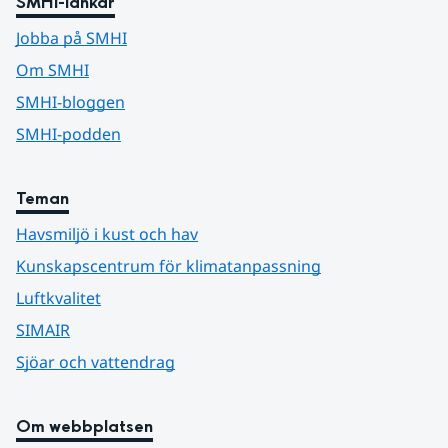
SMHI-länkar
Jobba på SMHI
Om SMHI
SMHI-bloggen
SMHI-podden
Teman
Havsmiljö i kust och hav
Kunskapscentrum för klimatanpassning
Luftkvalitet
SIMAIR
Sjöar och vattendrag
Om webbplatsen