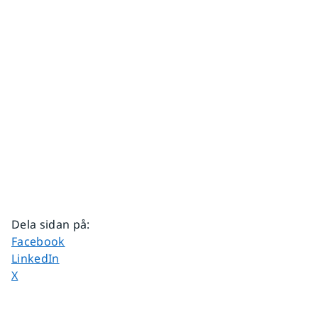
Dela sidan på
:
Dela sidan på
Facebook
Dela sidan på
LinkedIn
Dela sidan på
X