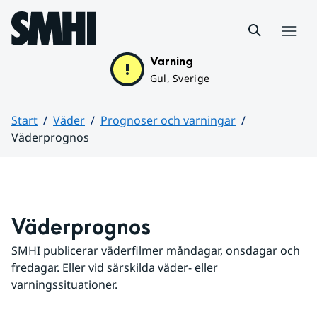
Hoppa till sidans innehåll
Meny
Varning
Gul, Sverige
Start
Väder
Prognoser och varningar
Väderprognos
Huvudinnehåll
Väderprognos
SMHI publicerar väderfilmer måndagar, onsdagar och 
fredagar. Eller vid särskilda väder- eller 
varningssituationer.