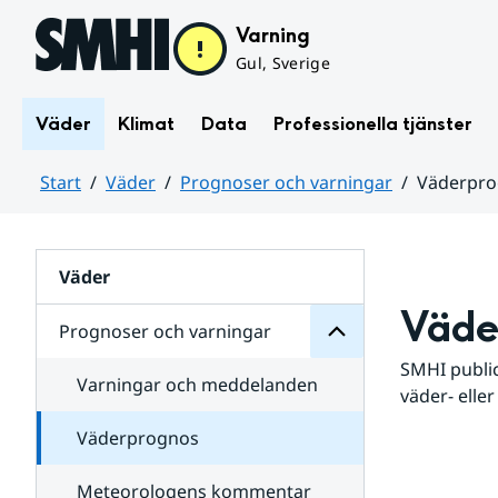
Hoppa till sidans innehåll
Varning
Gul, Sverige
Väder
Klimat
Data
Professionella tjänster
Start
Väder
Prognoser och varningar
Väderpr
varningar
och
Huvudinnehåll
Prognoser
för
Undersidor
Väder
Väde
Prognoser och varningar
SMHI public
Varningar och meddelanden
väder- eller
Väderprognos
Meteorologens kommentar