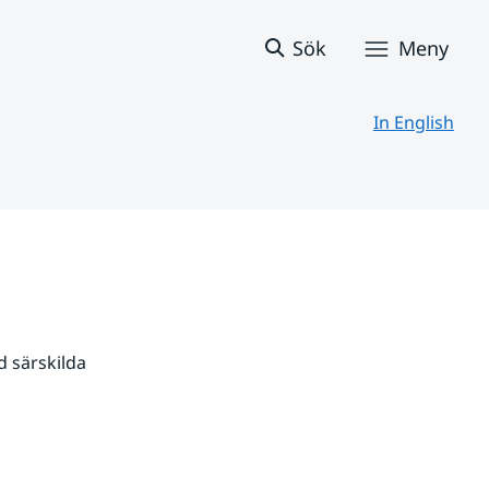
Sök
Meny
In English
 särskilda 