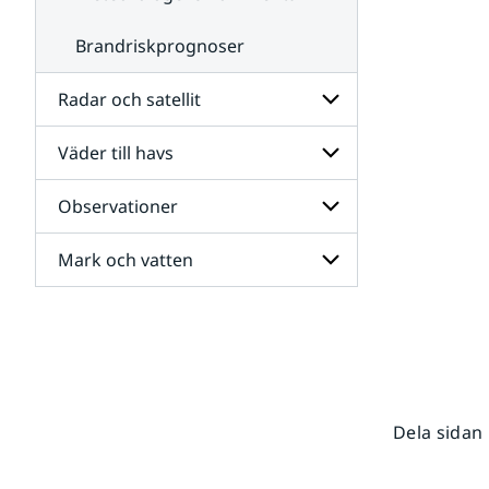
Brandriskprognoser
Radar och satellit
Väder till havs
Undersidor
för
Radar
Observationer
Undersidor
och
för
satellit
Väder
Mark och vatten
Undersidor
till
för
havs
Observationer
Undersidor
för
Mark
och
vatten
Dela sidan