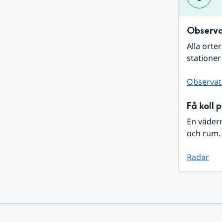
Observa
Alla orte
stationer
Observat
Få koll 
En väder
och rum. 
Radar