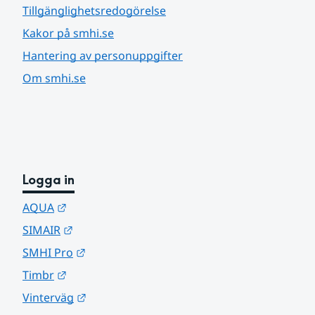
Tillgänglighetsredogörelse
Kakor på smhi.se
Hantering av personuppgifter
Om smhi.se
Logga in
Länk till annan webbplats.
AQUA
Länk till annan webbplats.
SIMAIR
Länk till annan webbplats.
SMHI Pro
Länk till annan webbplats.
Timbr
Länk till annan webbplats.
Vinterväg