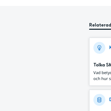
Relaterad
Tolka S
Vad bety
och hur s