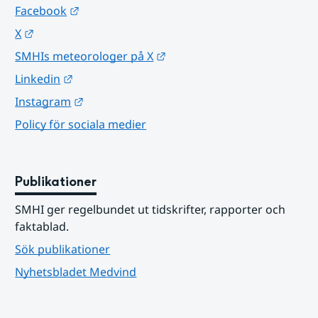
Länk till annan webbplats.
Facebook
Länk till annan webbplats.
X
Länk till annan webbplats.
SMHIs meteorologer på X
Länk till annan webbplats.
Linkedin
Länk till annan webbplats.
Instagram
Policy för sociala medier
Publikationer
SMHI ger regelbundet ut tidskrifter, rapporter och 
faktablad.
Sök publikationer
Nyhetsbladet Medvind