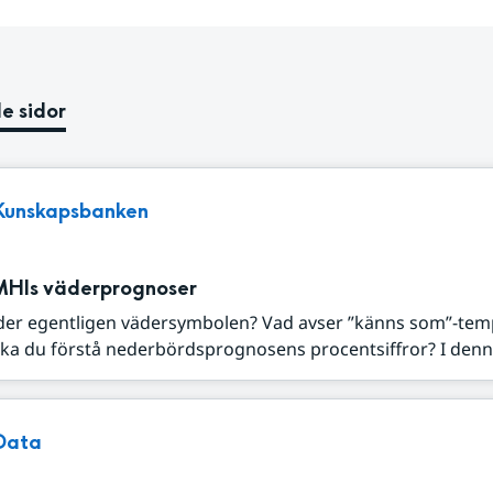
e sidor
Kunskapsbanken
MHIs väderprognoser
der egentligen vädersymbolen? Vad avser ”känns som”-tem
ka du förstå nederbördsprognosens procentsiffror? I denna
Data