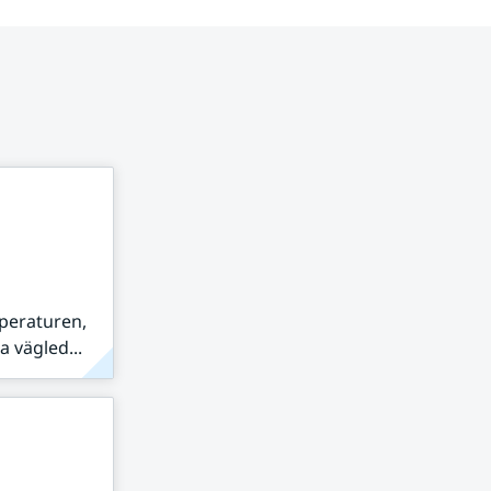
peraturen,
 vägled...