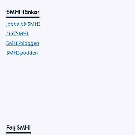
SMHI-länkar
Jobba på SMHI
Om SMHI
SMHI-bloggen
SMHI-podden
Följ SMHI