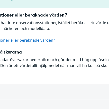
tioner eller beräknade värden?
r har inte observationsstationer, istället beräknas ett värde u
 i närheten och modelldata.
ioner eller beräknade värden?
på skurarna
radar övervakar nederbörd och gör det med hög upplösning 
Den är ett värdefullt hjälpmedel när man vill ha koll på sku