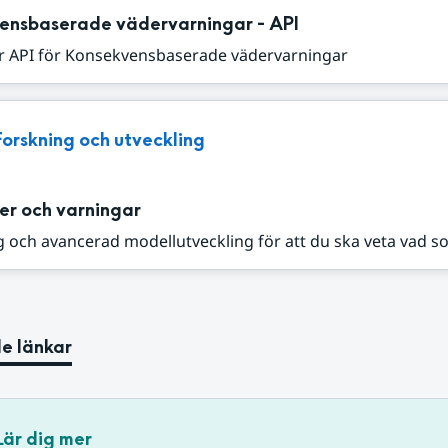
ensbaserade vädervarningar - API
r API för Konsekvensbaserade vädervarningar
Forskning och utveckling
er och varningar
 och avancerad modellutveckling för att du ska veta vad s
e länkar
Lär dig mer