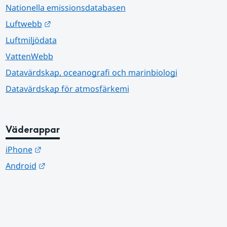
Nationella emissionsdatabasen
Länk till annan webbplats.
Luftwebb
Luftmiljödata
VattenWebb
Datavärdskap, oceanografi och marinbiologi
Datavärdskap för atmosfärkemi
Väderappar
Länk till annan webbplats.
iPhone
Länk till annan webbplats.
Android