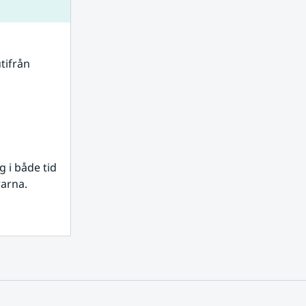
tifrån 
i både tid 
rarna.