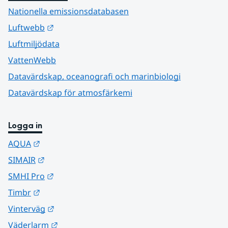
Nationella emissionsdatabasen
Länk till annan webbplats.
Luftwebb
Luftmiljödata
VattenWebb
Datavärdskap, oceanografi och marinbiologi
Datavärdskap för atmosfärkemi
Logga in
Länk till annan webbplats.
AQUA
Länk till annan webbplats.
SIMAIR
Länk till annan webbplats.
SMHI Pro
Länk till annan webbplats.
Timbr
Länk till annan webbplats.
Vinterväg
Länk till annan webbplats.
Väderlarm