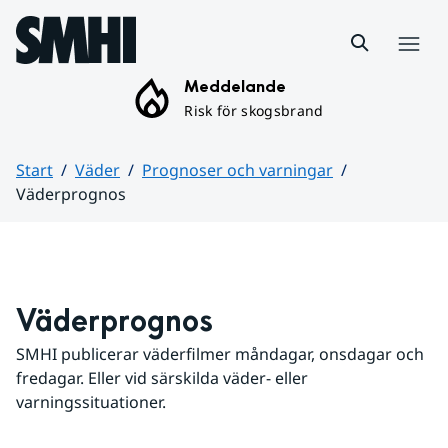
Hoppa till sidans innehåll
Meny
Meddelande
Risk för skogsbrand
Start
Väder
Prognoser och varningar
Väderprognos
Huvudinnehåll
Väderprognos
SMHI publicerar väderfilmer måndagar, onsdagar och 
fredagar. Eller vid särskilda väder- eller 
varningssituationer.