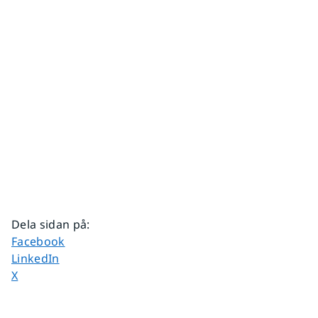
Dela sidan på
:
Dela sidan på
Facebook
Dela sidan på
LinkedIn
Dela sidan på
X