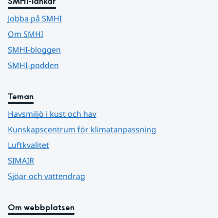
SMHI-länkar
Jobba på SMHI
Om SMHI
SMHI-bloggen
SMHI-podden
Teman
Havsmiljö i kust och hav
Kunskapscentrum för klimatanpassning
Luftkvalitet
SIMAIR
Sjöar och vattendrag
Om webbplatsen