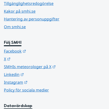
Tillgänglighetsredogörelse
Kakor på smhi.se
Hantering av personuppgifter
Om smhi.se
Följ SMHI
Länk till annan webbplats.
Facebook
Länk till annan webbplats.
X
Länk till annan webbplats.
SMHIs meteorologer på X
Länk till annan webbplats.
Linkedin
Länk till annan webbplats.
Instagram
Policy för sociala medier
Datavärdskap