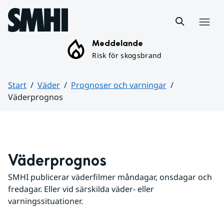
Hoppa till sidans innehåll
Meny
Meddelande
Risk för skogsbrand
Start
Väder
Prognoser och varningar
Väderprognos
Huvudinnehåll
Väderprognos
SMHI publicerar väderfilmer måndagar, onsdagar och 
fredagar. Eller vid särskilda väder- eller 
varningssituationer.