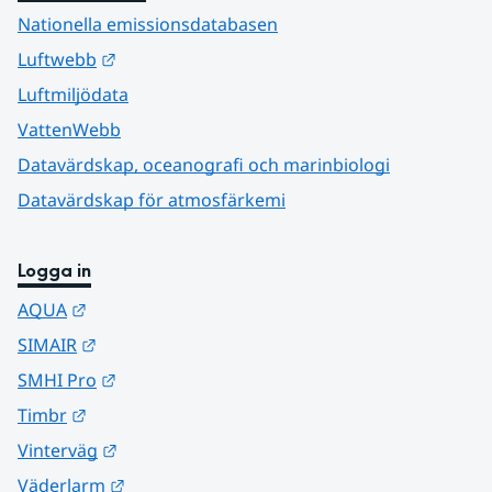
Nationella emissionsdatabasen
Länk till annan webbplats.
Luftwebb
Luftmiljödata
VattenWebb
Datavärdskap, oceanografi och marinbiologi
Datavärdskap för atmosfärkemi
Logga in
Länk till annan webbplats.
AQUA
Länk till annan webbplats.
SIMAIR
Länk till annan webbplats.
SMHI Pro
Länk till annan webbplats.
Timbr
Länk till annan webbplats.
Vinterväg
Länk till annan webbplats.
Väderlarm