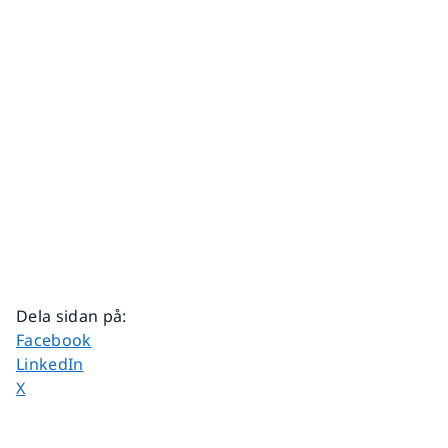
Dela sidan på
:
Dela sidan på
Facebook
Dela sidan på
LinkedIn
Dela sidan på
X