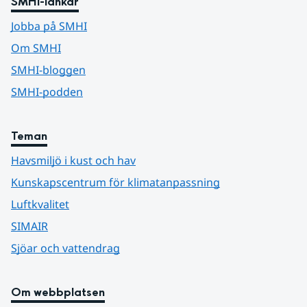
SMHI-länkar
Jobba på SMHI
Om SMHI
SMHI-bloggen
SMHI-podden
Teman
Havsmiljö i kust och hav
Kunskapscentrum för klimatanpassning
Luftkvalitet
SIMAIR
Sjöar och vattendrag
Om webbplatsen