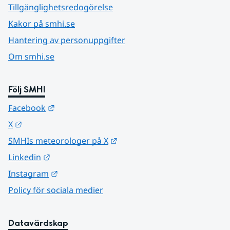
Tillgänglighetsredogörelse
Kakor på smhi.se
Hantering av personuppgifter
Om smhi.se
Följ SMHI
Länk till annan webbplats.
Facebook
Länk till annan webbplats.
X
Länk till annan webbplats.
SMHIs meteorologer på X
Länk till annan webbplats.
Linkedin
Länk till annan webbplats.
Instagram
Policy för sociala medier
Datavärdskap