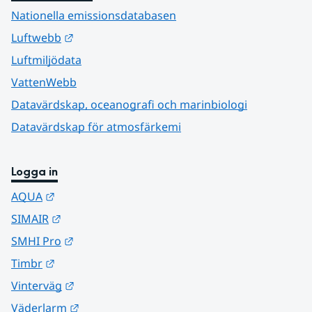
Nationella emissionsdatabasen
Länk till annan webbplats.
Luftwebb
Luftmiljödata
VattenWebb
Datavärdskap, oceanografi och marinbiologi
Datavärdskap för atmosfärkemi
Logga in
Länk till annan webbplats.
AQUA
Länk till annan webbplats.
SIMAIR
Länk till annan webbplats.
SMHI Pro
Länk till annan webbplats.
Timbr
Länk till annan webbplats.
Vinterväg
Länk till annan webbplats.
Väderlarm