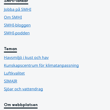
SMHI-länkar
Jobba på SMHI
Om SMHI
SMHI-bloggen
SMHI-podden
Teman
Havsmiljö i kust och hav
Kunskapscentrum för klimatanpassning
Luftkvalitet
SIMAIR
Sjöar och vattendrag
Om webbplatsen