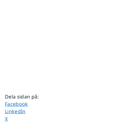
Dela sidan på
:
Dela sidan på
Facebook
Dela sidan på
LinkedIn
Dela sidan på
X