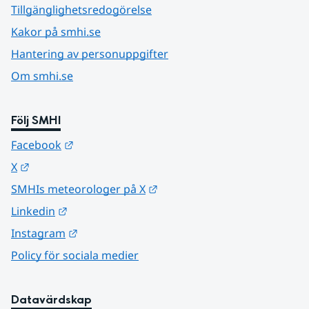
Tillgänglighetsredogörelse
Kakor på smhi.se
Hantering av personuppgifter
Om smhi.se
Följ SMHI
Länk till annan webbplats.
Facebook
Länk till annan webbplats.
X
Länk till annan webbplats.
SMHIs meteorologer på X
Länk till annan webbplats.
Linkedin
Länk till annan webbplats.
Instagram
Policy för sociala medier
Datavärdskap