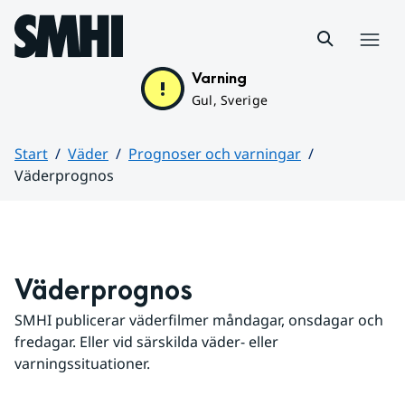
Hoppa till sidans innehåll
Meny
Varning
Gul, Sverige
Start
Väder
Prognoser och varningar
Väderprognos
Huvudinnehåll
Väderprognos
SMHI publicerar väderfilmer måndagar, onsdagar och 
fredagar. Eller vid särskilda väder- eller 
varningssituationer.