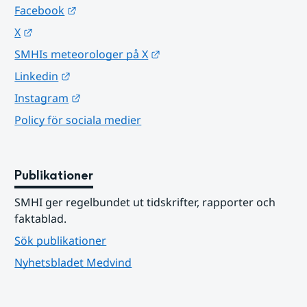
Länk till annan webbplats.
Facebook
Länk till annan webbplats.
X
Länk till annan webbplats.
SMHIs meteorologer på X
Länk till annan webbplats.
Linkedin
Länk till annan webbplats.
Instagram
Policy för sociala medier
Publikationer
SMHI ger regelbundet ut tidskrifter, rapporter och 
faktablad.
Sök publikationer
Nyhetsbladet Medvind