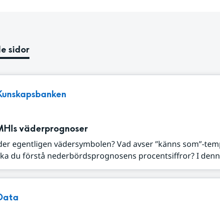
e sidor
Kunskapsbanken
MHIs väderprognoser
der egentligen vädersymbolen? Vad avser ”känns som”-tem
ka du förstå nederbördsprognosens procentsiffror? I denna
Data