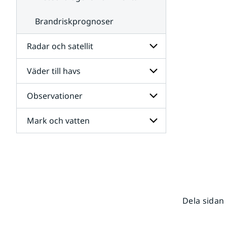
Brandriskprognoser
Radar och satellit
Väder till havs
Undersidor
för
Radar
Observationer
Undersidor
och
för
satellit
Väder
Mark och vatten
Undersidor
till
för
havs
Observationer
Undersidor
för
Mark
och
vatten
Dela sidan