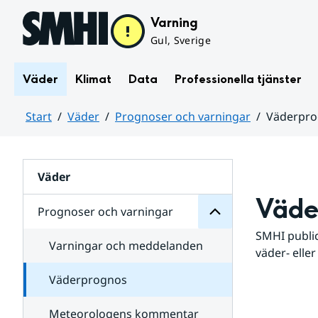
Hoppa till sidans innehåll
Varning
Gul, Sverige
Väder
Klimat
Data
Professionella tjänster
Start
Väder
Prognoser och varningar
Väderpr
varningar
och
Huvudinnehåll
Prognoser
för
Undersidor
Väder
Väde
Prognoser och varningar
SMHI public
Varningar och meddelanden
väder- eller
Väderprognos
Meteorologens kommentar