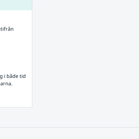
tifrån 
i både tid 
rarna.