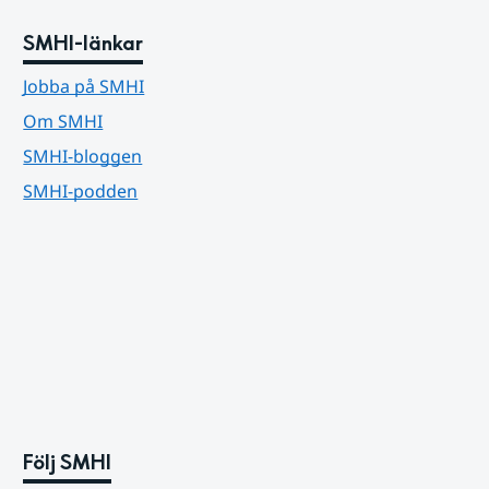
SMHI-länkar
Jobba på SMHI
Om SMHI
SMHI-bloggen
SMHI-podden
Följ SMHI