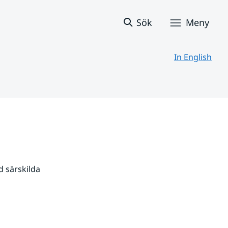
Sök
Meny
In English
 särskilda 