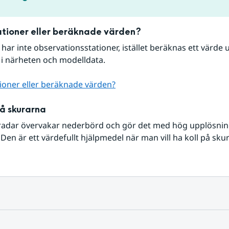
tioner eller beräknade värden?
r har inte observationsstationer, istället beräknas ett värde u
 i närheten och modelldata.
ioner eller beräknade värden?
på skurarna
radar övervakar nederbörd och gör det med hög upplösning 
Den är ett värdefullt hjälpmedel när man vill ha koll på sku