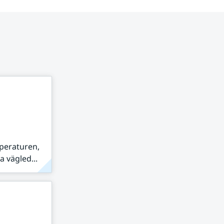
peraturen,
 vägled...