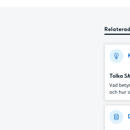
Relaterad
Tolka S
Vad bety
och hur s