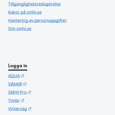
Tillgänglighetsredogörelse
Kakor på smhi.se
Hantering av personuppgifter
Om smhi.se
Logga in
Länk till annan webbplats.
AQUA
Länk till annan webbplats.
SIMAIR
Länk till annan webbplats.
SMHI Pro
Länk till annan webbplats.
Timbr
Länk till annan webbplats.
Vinterväg