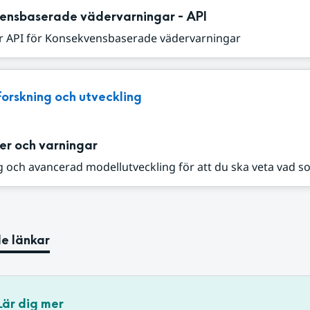
ensbaserade vädervarningar - API
r API för Konsekvensbaserade vädervarningar
Forskning och utveckling
er och varningar
 och avancerad modellutveckling för att du ska veta vad s
e länkar
Lär dig mer