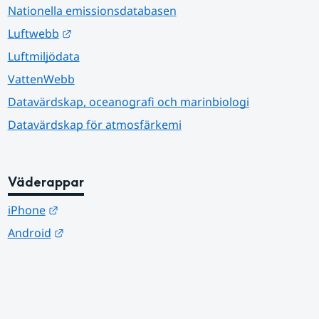
Nationella emissionsdatabasen
Länk till annan webbplats.
Luftwebb
Luftmiljödata
VattenWebb
Datavärdskap, oceanografi och marinbiologi
Datavärdskap för atmosfärkemi
Väderappar
Länk till annan webbplats.
iPhone
Länk till annan webbplats.
Android