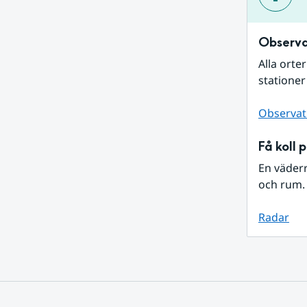
Observa
Alla orte
stationer
Observat
Få koll 
En väder
och rum. 
Radar