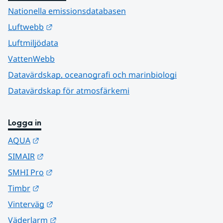
Nationella emissionsdatabasen
Länk till annan webbplats.
Luftwebb
Luftmiljödata
VattenWebb
Datavärdskap, oceanografi och marinbiologi
Datavärdskap för atmosfärkemi
Logga in
Länk till annan webbplats.
AQUA
Länk till annan webbplats.
SIMAIR
Länk till annan webbplats.
SMHI Pro
Länk till annan webbplats.
Timbr
Länk till annan webbplats.
Vinterväg
Länk till annan webbplats.
Väderlarm