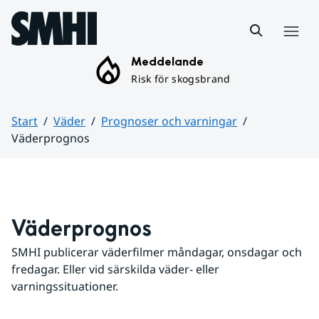
Hoppa till sidans innehåll
Meny
Meddelande
Risk för skogsbrand
Start
Väder
Prognoser och varningar
Väderprognos
Huvudinnehåll
Väderprognos
SMHI publicerar väderfilmer måndagar, onsdagar och 
fredagar. Eller vid särskilda väder- eller 
varningssituationer.