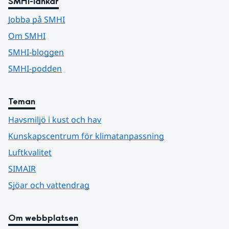
SMHI-länkar
Jobba på SMHI
Om SMHI
SMHI-bloggen
SMHI-podden
Teman
Havsmiljö i kust och hav
Kunskapscentrum för klimatanpassning
Luftkvalitet
SIMAIR
Sjöar och vattendrag
Om webbplatsen