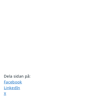
Dela sidan på
:
Dela sidan på
Facebook
Dela sidan på
LinkedIn
Dela sidan på
X