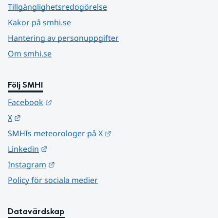
Tillgänglighetsredogörelse
Kakor på smhi.se
Hantering av personuppgifter
Om smhi.se
Följ SMHI
Länk till annan webbplats.
Facebook
Länk till annan webbplats.
X
Länk till annan webbplats.
SMHIs meteorologer på X
Länk till annan webbplats.
Linkedin
Länk till annan webbplats.
Instagram
Policy för sociala medier
Datavärdskap