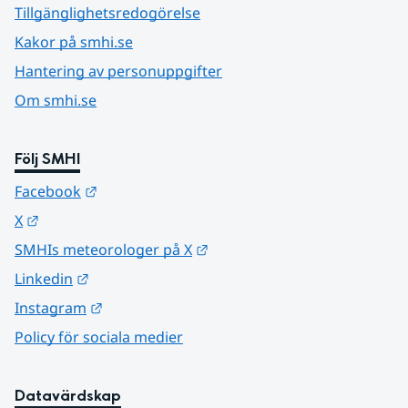
Tillgänglighetsredogörelse
Kakor på smhi.se
Hantering av personuppgifter
Om smhi.se
Följ SMHI
Länk till annan webbplats.
Facebook
Länk till annan webbplats.
X
Länk till annan webbplats.
SMHIs meteorologer på X
Länk till annan webbplats.
Linkedin
Länk till annan webbplats.
Instagram
Policy för sociala medier
Datavärdskap