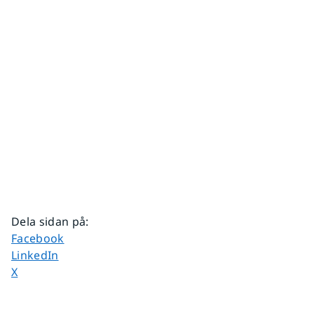
Dela sidan på
:
Dela sidan på
Facebook
Dela sidan på
LinkedIn
Dela sidan på
X