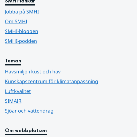
SMHI-länkar
Jobba på SMHI
Om SMHI
SMHI-bloggen
SMHI-podden
Teman
Havsmiljö i kust och hav
Kunskapscentrum för klimatanpassning
Luftkvalitet
SIMAIR
Sjöar och vattendrag
Om webbplatsen