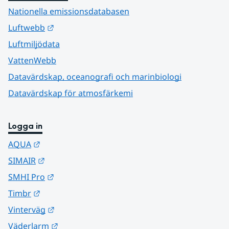
Nationella emissionsdatabasen
Länk till annan webbplats.
Luftwebb
Luftmiljödata
VattenWebb
Datavärdskap, oceanografi och marinbiologi
Datavärdskap för atmosfärkemi
Logga in
Länk till annan webbplats.
AQUA
Länk till annan webbplats.
SIMAIR
Länk till annan webbplats.
SMHI Pro
Länk till annan webbplats.
Timbr
Länk till annan webbplats.
Vinterväg
Länk till annan webbplats.
Väderlarm