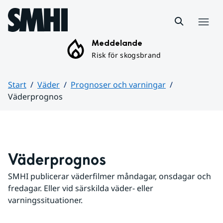
Hoppa till sidans innehåll
Meny
Meddelande
Risk för skogsbrand
Start
Väder
Prognoser och varningar
Väderprognos
Huvudinnehåll
Väderprognos
SMHI publicerar väderfilmer måndagar, onsdagar och 
fredagar. Eller vid särskilda väder- eller 
varningssituationer.