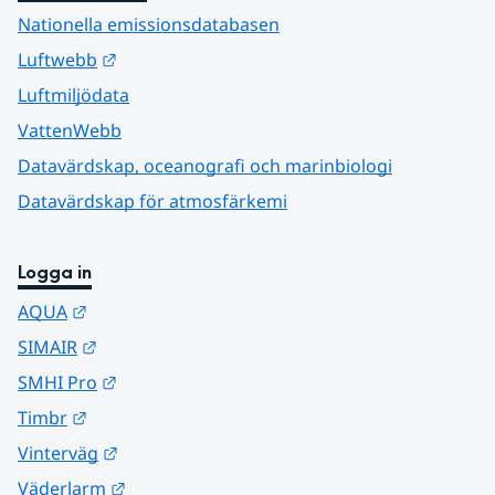
Nationella emissionsdatabasen
Länk till annan webbplats.
Luftwebb
Luftmiljödata
VattenWebb
Datavärdskap, oceanografi och marinbiologi
Datavärdskap för atmosfärkemi
Logga in
Länk till annan webbplats.
AQUA
Länk till annan webbplats.
SIMAIR
Länk till annan webbplats.
SMHI Pro
Länk till annan webbplats.
Timbr
Länk till annan webbplats.
Vinterväg
Länk till annan webbplats.
Väderlarm