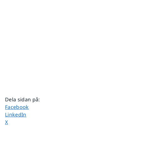
Dela sidan på
:
Dela sidan på
Facebook
Dela sidan på
LinkedIn
Dela sidan på
X