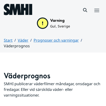
Hoppa till sidans innehåll
Meny
Varning
Gul, Sverige
Start
Väder
Prognoser och varningar
Väderprognos
Huvudinnehåll
Väderprognos
SMHI publicerar väderfilmer måndagar, onsdagar och 
fredagar. Eller vid särskilda väder- eller 
varningssituationer.