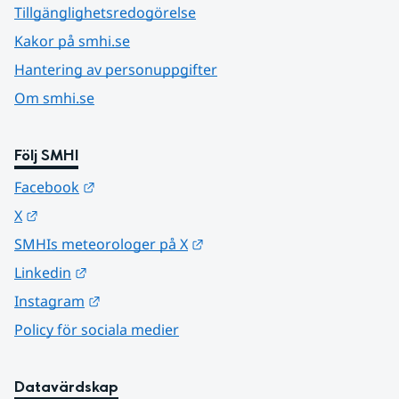
Tillgänglighetsredogörelse
Kakor på smhi.se
Hantering av personuppgifter
Om smhi.se
Följ SMHI
Länk till annan webbplats.
Facebook
Länk till annan webbplats.
X
Länk till annan webbplats.
SMHIs meteorologer på X
Länk till annan webbplats.
Linkedin
Länk till annan webbplats.
Instagram
Policy för sociala medier
Datavärdskap