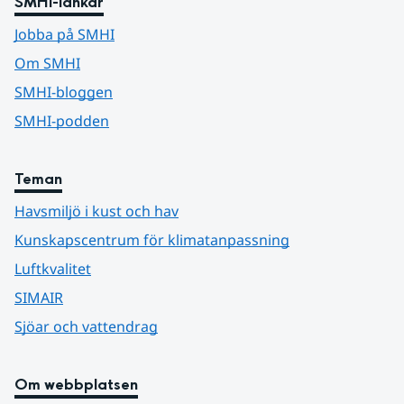
SMHI-länkar
Jobba på SMHI
Om SMHI
SMHI-bloggen
SMHI-podden
Teman
Havsmiljö i kust och hav
Kunskapscentrum för klimatanpassning
Luftkvalitet
SIMAIR
Sjöar och vattendrag
Om webbplatsen