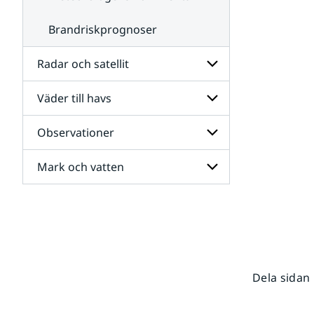
Brandriskprognoser
Radar och satellit
Väder till havs
Undersidor
för
Radar
Observationer
Undersidor
och
för
satellit
Väder
Mark och vatten
Undersidor
till
för
havs
Observationer
Undersidor
för
Mark
och
vatten
Dela sidan