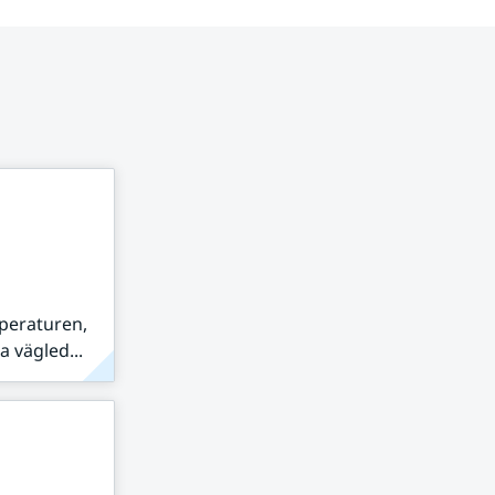
peraturen,
 vägled...