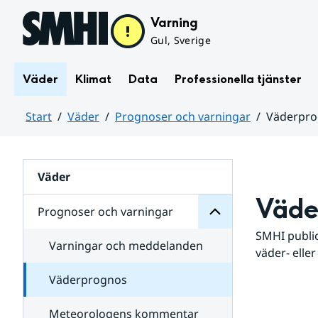
Hoppa till sidans innehåll
Varning
Gul, Sverige
Väder
Klimat
Data
Professionella tjänster
Start
Väder
Prognoser och varningar
Väderpr
varningar
och
Huvudinnehåll
Prognoser
för
Undersidor
Väder
Väde
Prognoser och varningar
SMHI public
Varningar och meddelanden
väder- eller
Väderprognos
Meteorologens kommentar