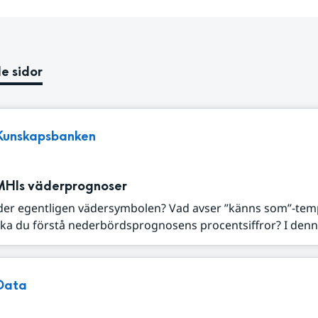
e sidor
Kunskapsbanken
MHIs väderprognoser
der egentligen vädersymbolen? Vad avser ”känns som”-tem
ka du förstå nederbördsprognosens procentsiffror? I denna
Data