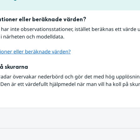
tioner eller beräknade värden?
r har inte observationsstationer, istället beräknas ett värde u
 i närheten och modelldata.
ioner eller beräknade värden?
på skurarna
radar övervakar nederbörd och gör det med hög upplösning 
Den är ett värdefullt hjälpmedel när man vill ha koll på sku