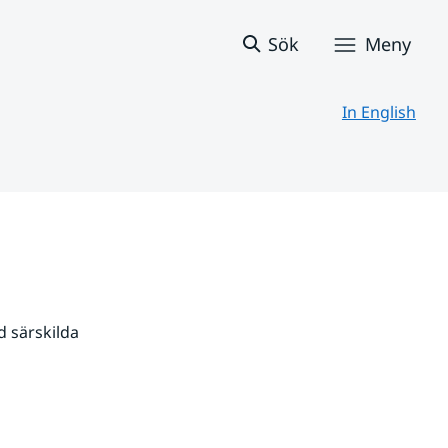
Sök
Meny
In English
 särskilda 