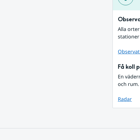
Observa
Alla orte
stationer
Observat
Få koll 
En väder
och rum. 
Radar