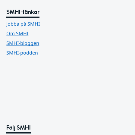
SMHI-länkar
Jobba på SMHI
Om SMHI
SMHI-bloggen
SMHI-podden
Följ SMHI