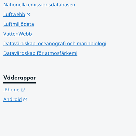
Nationella emissionsdatabasen
Länk till annan webbplats.
Luftwebb
Luftmiljödata
VattenWebb
Datavärdskap, oceanografi och marinbiologi
Datavärdskap för atmosfärkemi
Väderappar
Länk till annan webbplats.
iPhone
Länk till annan webbplats.
Android