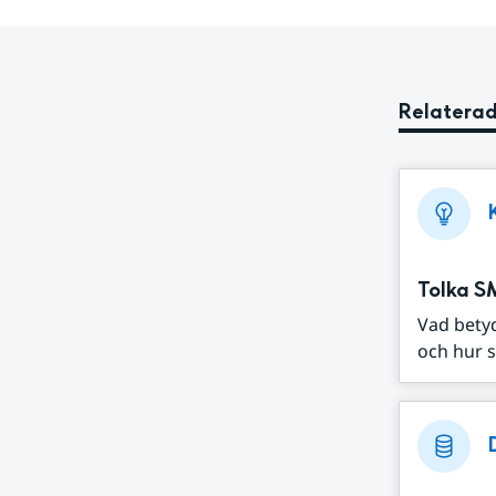
Relaterad
Tolka S
Vad bety
och hur s