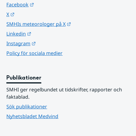
Länk till annan webbplats.
Facebook
Länk till annan webbplats.
X
Länk till annan webbplats.
SMHIs meteorologer på X
Länk till annan webbplats.
Linkedin
Länk till annan webbplats.
Instagram
Policy för sociala medier
Publikationer
SMHI ger regelbundet ut tidskrifter, rapporter och 
faktablad.
Sök publikationer
Nyhetsbladet Medvind