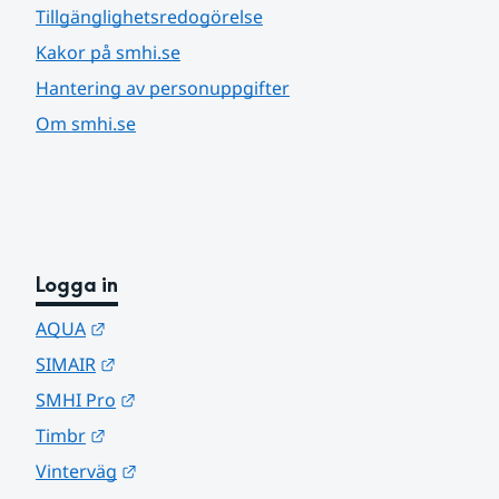
Tillgänglighetsredogörelse
Kakor på smhi.se
Hantering av personuppgifter
Om smhi.se
Logga in
Länk till annan webbplats.
AQUA
Länk till annan webbplats.
SIMAIR
Länk till annan webbplats.
SMHI Pro
Länk till annan webbplats.
Timbr
Länk till annan webbplats.
Vinterväg