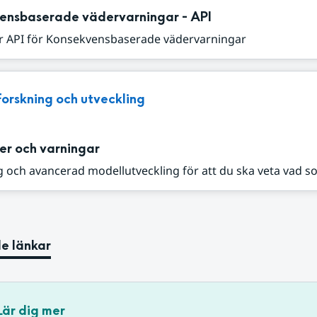
ensbaserade vädervarningar - API
r API för Konsekvensbaserade vädervarningar
Forskning och utveckling
er och varningar
 och avancerad modellutveckling för att du ska veta vad s
e länkar
Lär dig mer