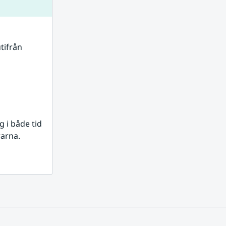
tifrån 
i både tid 
rarna.