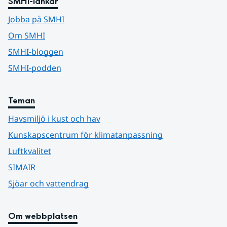
SMHI-länkar
Jobba på SMHI
Om SMHI
SMHI-bloggen
SMHI-podden
Teman
Havsmiljö i kust och hav
Kunskapscentrum för klimatanpassning
Luftkvalitet
SIMAIR
Sjöar och vattendrag
Om webbplatsen