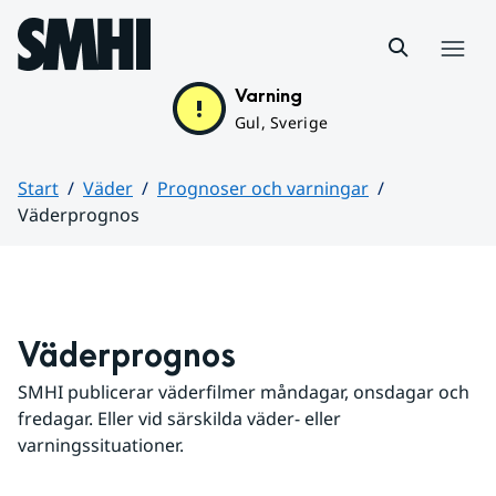
Hoppa till sidans innehåll
Meny
Varning
Gul, Sverige
Start
Väder
Prognoser och varningar
Väderprognos
Huvudinnehåll
Väderprognos
SMHI publicerar väderfilmer måndagar, onsdagar och 
fredagar. Eller vid särskilda väder- eller 
varningssituationer.