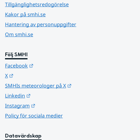
Tillgänglighetsredogörelse
Kakor på smhi.se
Hantering av personuppgifter
Om smhi.se
Följ SMHI
Länk till annan webbplats.
Facebook
Länk till annan webbplats.
X
Länk till annan webbplats.
SMHIs meteorologer på X
Länk till annan webbplats.
Linkedin
Länk till annan webbplats.
Instagram
Policy för sociala medier
Datavärdskap