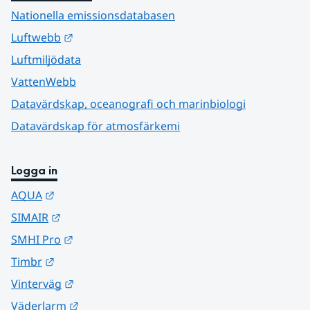
Nationella emissionsdatabasen
Länk till annan webbplats.
Luftwebb
Luftmiljödata
VattenWebb
Datavärdskap, oceanografi och marinbiologi
Datavärdskap för atmosfärkemi
Logga in
Länk till annan webbplats.
AQUA
Länk till annan webbplats.
SIMAIR
Länk till annan webbplats.
SMHI Pro
Länk till annan webbplats.
Timbr
Länk till annan webbplats.
Vinterväg
Länk till annan webbplats.
Väderlarm