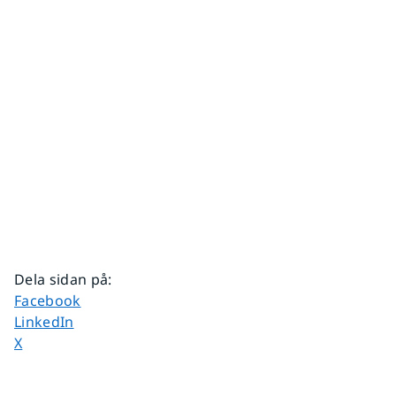
Dela sidan på
:
Dela sidan på
Facebook
Dela sidan på
LinkedIn
Dela sidan på
X