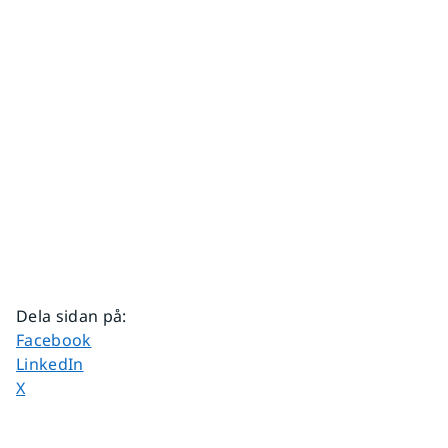
Dela sidan på
:
Dela sidan på
Facebook
Dela sidan på
LinkedIn
Dela sidan på
X