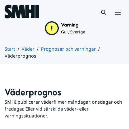
Hoppa till sidans innehåll
Meny
Varning
Gul, Sverige
Start
Väder
Prognoser och varningar
Väderprognos
Huvudinnehåll
Väderprognos
SMHI publicerar väderfilmer måndagar, onsdagar och 
fredagar. Eller vid särskilda väder- eller 
varningssituationer.