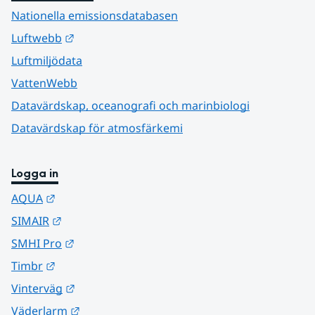
Nationella emissionsdatabasen
Länk till annan webbplats.
Luftwebb
Luftmiljödata
VattenWebb
Datavärdskap, oceanografi och marinbiologi
Datavärdskap för atmosfärkemi
Logga in
Länk till annan webbplats.
AQUA
Länk till annan webbplats.
SIMAIR
Länk till annan webbplats.
SMHI Pro
Länk till annan webbplats.
Timbr
Länk till annan webbplats.
Vinterväg
Länk till annan webbplats.
Väderlarm