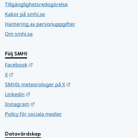
Tillgänglighetsredogörelse
Kakor på smhi.se
Hantering av personuppgifter
Om smhi.se
Följ SMHI
Länk till annan webbplats.
Facebook
Länk till annan webbplats.
X
Länk till annan webbplats.
SMHIs meteorologer på X
Länk till annan webbplats.
Linkedin
Länk till annan webbplats.
Instagram
Policy för sociala medier
Datavärdskap