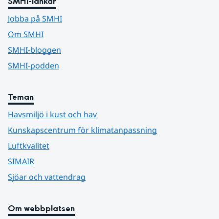
SMHI-länkar
Jobba på SMHI
Om SMHI
SMHI-bloggen
SMHI-podden
Teman
Havsmiljö i kust och hav
Kunskapscentrum för klimatanpassning
Luftkvalitet
SIMAIR
Sjöar och vattendrag
Om webbplatsen