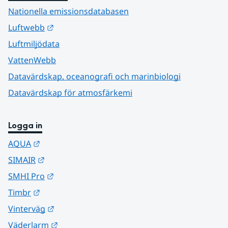
Nationella emissionsdatabasen
Länk till annan webbplats.
Luftwebb
Luftmiljödata
VattenWebb
Datavärdskap, oceanografi och marinbiologi
Datavärdskap för atmosfärkemi
Logga in
Länk till annan webbplats.
AQUA
Länk till annan webbplats.
SIMAIR
Länk till annan webbplats.
SMHI Pro
Länk till annan webbplats.
Timbr
Länk till annan webbplats.
Vinterväg
Länk till annan webbplats.
Väderlarm