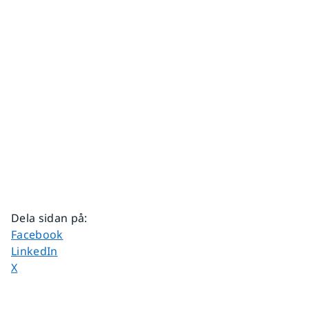
Dela sidan på
:
Dela sidan på
Facebook
Dela sidan på
LinkedIn
Dela sidan på
X