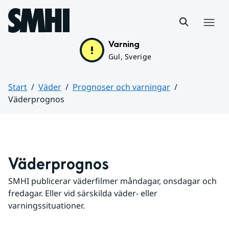
Hoppa till sidans innehåll
Meny
Varning
Gul, Sverige
Start
Väder
Prognoser och varningar
Väderprognos
Huvudinnehåll
Väderprognos
SMHI publicerar väderfilmer måndagar, onsdagar och 
fredagar. Eller vid särskilda väder- eller 
varningssituationer.