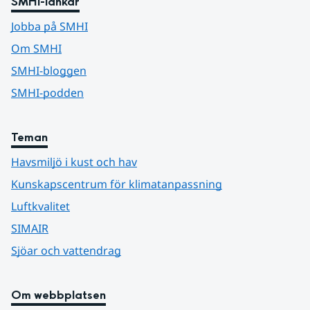
SMHI-länkar
Jobba på SMHI
Om SMHI
SMHI-bloggen
SMHI-podden
Teman
Havsmiljö i kust och hav
Kunskapscentrum för klimatanpassning
Luftkvalitet
SIMAIR
Sjöar och vattendrag
Om webbplatsen