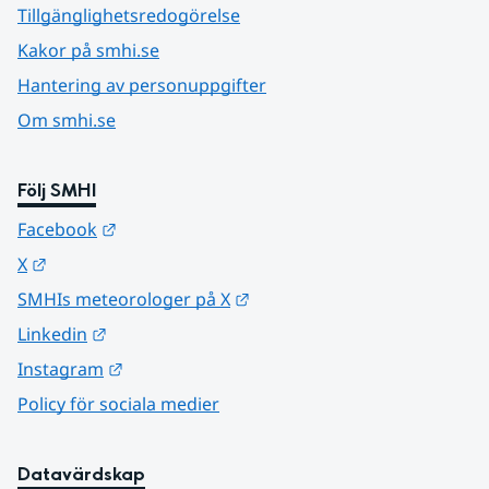
Tillgänglighetsredogörelse
Kakor på smhi.se
Hantering av personuppgifter
Om smhi.se
Följ SMHI
Länk till annan webbplats.
Facebook
Länk till annan webbplats.
X
Länk till annan webbplats.
SMHIs meteorologer på X
Länk till annan webbplats.
Linkedin
Länk till annan webbplats.
Instagram
Policy för sociala medier
Datavärdskap